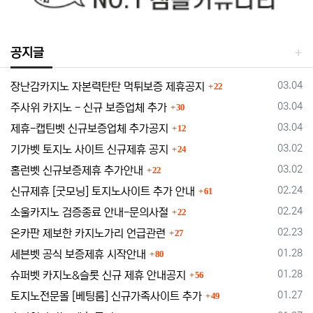
공지글
댓글
등록일
03.04
장난감카지노 자본력탄탄 먹튀보증 제휴공지
22
댓글
등록일
03.04
주사위 카지노 - 신규 보증업체 추가
30
댓글
등록일
03.04
제휴-캡틴벳 신규보증업체 추가공지
12
댓글
등록일
03.02
기가벳 토지노 사이트 신규제휴 공지
24
댓글
등록일
03.02
홈런벳 신규보증제휴 추가안내
22
댓글
등록일
02.24
신규제휴 [굿모닝] 토지노사이트 추가 안내
61
댓글
등록일
02.24
소울카지노 검증종료 안내-문의사절
22
댓글
등록일
02.23
온카판 제보한 카지노가리 언급관련
27
댓글
등록일
01.28
세븐벳 공식 보증제휴 시작안내
80
댓글
등록일
01.28
슈퍼벳 카지노&슬롯 신규 제휴 안내공지
56
댓글
등록일
01.27
토지노전문몰 [베팅룸] 신규가족사이트 추가
49
댓글