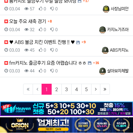
댓글
룸카지노 출금후기 주말 출금 화이팅
17
등록일
조회
추천
비추천
등록자
03.04
57
0
0
사장님미안
댓글
오늘 주요 새축 경기
8
등록일
조회
추천
비추천
등록자
03.04
32
0
0
카지노가즈아
댓글
♥️ ABS 불금 치킨 이벤트 진행 !! ♥️
9
등록일
조회
추천
비추천
등록자
03.03
45
0
0
ABS카지노
댓글
fm카지노 출금후기 요즘 어렵습니다 ㅎㅎ
16
등록일
조회
추천
비추천
등록자
03.03
44
0
0
살아보자제발
(current)
(next)
(last)
1
2
3
4
5