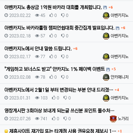
댓글
아벤카지노 총상금 1억원 바카라 대회를 개최합니다.
6
등록일
조회
추천
비추천
등록자
2023.02.22
45
0
0
아벤카지노
댓글
아벤카지노 바카라롤링 챔피언쉽대회 중간집계 발표입니다.
6
등록일
조회
추천
비추천
등록자
2023.02.18
57
0
0
아벤카지노
댓글
아벤카지노에서 안내 말씀 드립니다.
6
등록일
조회
추천
비추천
등록자
2023.02.17
77
0
0
아벤카지노
댓글
"게임하고 보너스도 받고" 얀카지노 1% 페이백 이벤트
5
등록일
조회
추천
비추천
등록자
2023.02.08
78
0
0
얀카매니저
댓글
아벤카지노에서 2월1일 부터 변경되는 부분 안내 드리겠…
4
등록일
조회
추천
비추천
등록자
2023.01.31
103
0
0
아벤카지노
영창게시판 3회이상 보내게 되는글 쓰신분 포인트 몰수처…
등록일
조회
추천
비추천
등록자
2022.07.26
741
0
0
노가리
댓글
제휴사이트 재가입 또는 타계정 사용 권유요청 제보시 1…
1