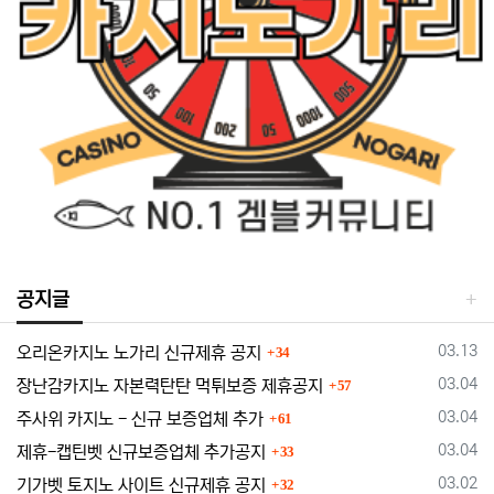
공지글
댓글
등록일
03.13
오리온카지노 노가리 신규제휴 공지
34
댓글
등록일
03.04
장난감카지노 자본력탄탄 먹튀보증 제휴공지
57
댓글
등록일
03.04
주사위 카지노 - 신규 보증업체 추가
61
댓글
등록일
03.04
제휴-캡틴벳 신규보증업체 추가공지
33
댓글
등록일
03.02
기가벳 토지노 사이트 신규제휴 공지
32