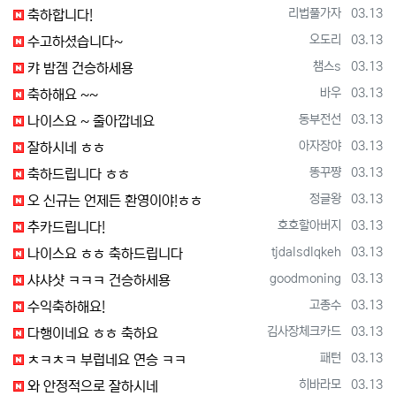
등록자
등록일
리법풀가자
03.13
축하합니다!
등록자
등록일
오도리
03.13
수고하셨습니다~
등록자
등록일
챔스s
03.13
캬 밤겜 건승하세용
등록자
등록일
바우
03.13
축하해요 ~~
등록자
등록일
동부전선
03.13
나이스요 ~ 줄아깝네요
등록자
등록일
아자장야
03.13
잘하시네 ㅎㅎ
등록자
등록일
똥꾸쨩
03.13
축하드립니다 ㅎㅎ
등록자
등록일
정글왕
03.13
오 신규는 언제든 환영이야!ㅎㅎ
등록자
등록일
호호할아버지
03.13
추카드립니다!
등록자
등록일
tjdalsdlqkeh
03.13
나이스요 ㅎㅎ 축하드립니다
등록자
등록일
goodmoning
03.13
샤샤샷 ㅋㅋㅋ 건승하세용
등록자
등록일
고종수
03.13
수익축하해요!
등록자
등록일
김사장체크카드
03.13
다행이네요 ㅎㅎ 축하요
등록자
등록일
패턴
03.13
ㅊㅋㅊㅋ 부럽네요 연승 ㅋㅋ
등록자
등록일
히바라모
03.13
와 안정적으로 잘하시네