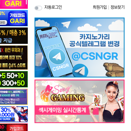
자동로그인
회원가입
정보찾기