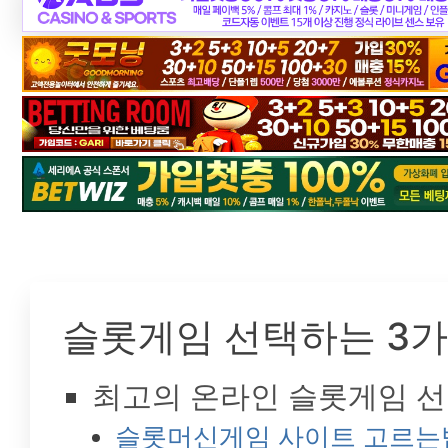
슬롯게임 선택하는 3
최고의 온라인 슬롯게임 
슬롯머신게임 사이트 고르는