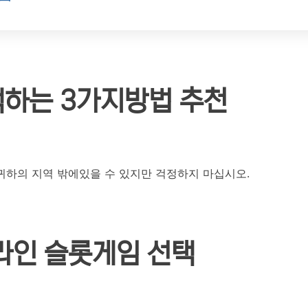
하는 3가지방법 추천
귀하의 지역 밖에있을 수 있지만 걱정하지 마십시오.
라인 슬롯게임 선택