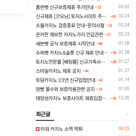
댓글
등록일
03.02
홈런벳 신규보증제휴 추가안내
22
댓글
등록일
02.24
신규제휴 [굿모닝] 토지노사이트 추가 안내
61
댓글
등록일
02.24
소울카지노 검증종료 안내-문의사절
22
댓글
등록일
02.23
온카판 제보한 카지노가리 언급관련
27
댓글
등록일
01.28
세븐벳 공식 보증제휴 시작안내
80
댓글
등록일
01.28
슈퍼벳 카지노&슬롯 신규 제휴 안내공지
56
댓글
등록일
01.27
토지노전문몰 [베팅룸] 신규가족사이트 추가
49
댓글
등록일
01.27
스마일카지노 제휴 공지
44
댓글
등록일
01.14
토담카지노 23년 신규입점안내
42
댓글
등록일
01.05
양빵 몰수와 보증악용관련 공지
31
댓글
등록일
12.26
태양성카지노 보증사이트 제휴입점되었습니다
45
최근글
등록일
00:23
타워 카지노 소액 먹튀