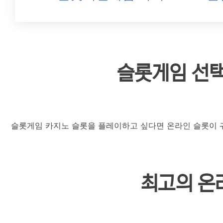
슬롯게임 선택
슬롯게임 카지노 슬롯을 플레이하고 싶다면 온라인 슬롯이 
최고의 온