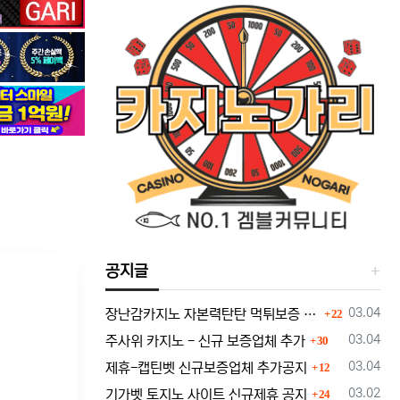
공지글
댓글
등록일
03.04
장난감카지노 자본력탄탄 먹튀보증 제휴공지
22
댓글
등록일
03.04
주사위 카지노 - 신규 보증업체 추가
30
댓글
등록일
03.04
제휴-캡틴벳 신규보증업체 추가공지
12
댓글
등록일
03.02
기가벳 토지노 사이트 신규제휴 공지
24