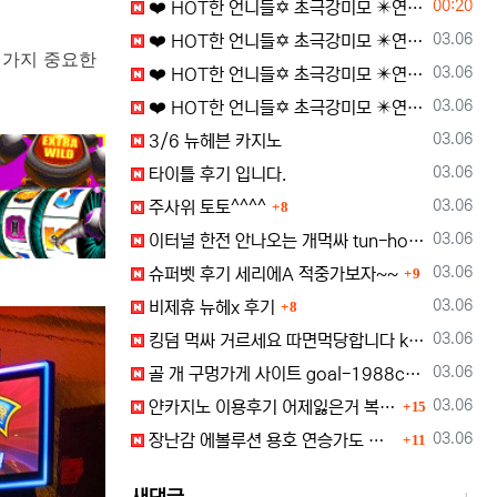
등록일
00:20
❤️ HOT한 언니들✡️ 초극강미모 ✴️연애✨와꾸✨마인드✴️100%실사✴️✨여대생✨예술적 몸매 ❤️여신들 대기중...
등록일
03.06
❤️ HOT한 언니들✡️ 초극강미모 ✴️연애✨와꾸✨마인드✴️100%실사✴️✨여대생✨예술적 몸매 ❤️여신들 대기중...
 가지 중요한
등록일
03.06
❤️ HOT한 언니들✡️ 초극강미모 ✴️연애✨와꾸✨마인드✴️100%실사✴️✨여대생✨예술적 몸매 ❤️여신들 대기중...
등록일
03.06
❤️ HOT한 언니들✡️ 초극강미모 ✴️연애✨와꾸✨마인드✴️100%실사✴️✨여대생✨예술적 몸매 ❤️여신들 대기중...
등록일
03.06
3/6 뉴헤븐 카지노
등록일
03.06
타이틀 후기 입니다.
댓글
등록일
03.06
주사위 토토^^^^
8
등록일
03.06
이터널 한전 안나오는 개먹싸 tun-hotcom
댓글
등록일
03.06
슈퍼벳 후기 세리에A 적중가보자~~
9
댓글
등록일
03.06
비제휴 뉴헤x 후기
8
등록일
03.06
킹덤 먹싸 거르세요 따면먹당합니다 kd-101com
등록일
03.06
골 개 구멍가게 사이트 goal-1988com
댓글
등록일
03.06
얀카지노 이용후기 어제잃은거 복수성공이요ㅋㅋㅋ
15
댓글
등록일
03.06
장난감 에볼루션 용호 연승가도 까비
11