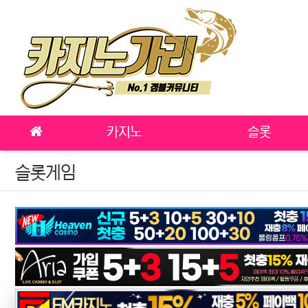
메인 메뉴
카지노
슬롯
슬롯게임