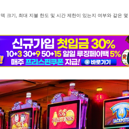
덱 크기, 최대 지불 한도 및 시간 제한이 있는지 여부와 같은 몇