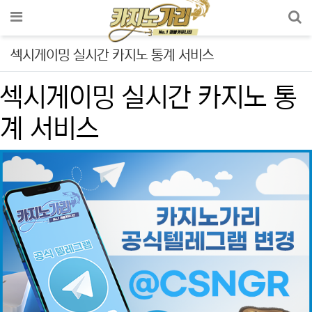
메뉴
섹시게이밍 실시간 카지노 통계 서비스
섹시게이밍 실시간 카지노 통
계 서비스