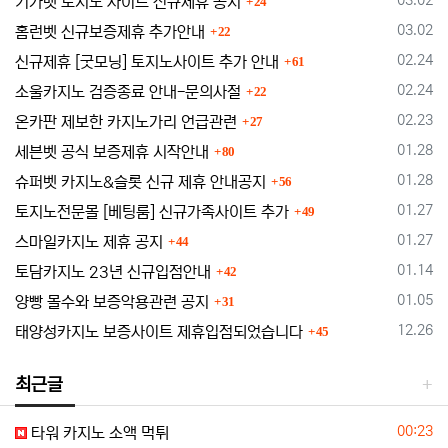
03.02
기가벳 토지노 사이트 신규제휴 공지
24
댓글
등록일
03.02
홈런벳 신규보증제휴 추가안내
22
댓글
등록일
02.24
신규제휴 [굿모닝] 토지노사이트 추가 안내
61
댓글
등록일
02.24
소울카지노 검증종료 안내-문의사절
22
댓글
등록일
02.23
온카판 제보한 카지노가리 언급관련
27
댓글
등록일
01.28
세븐벳 공식 보증제휴 시작안내
80
댓글
등록일
01.28
슈퍼벳 카지노&슬롯 신규 제휴 안내공지
56
댓글
등록일
01.27
토지노전문몰 [베팅룸] 신규가족사이트 추가
49
댓글
등록일
01.27
스마일카지노 제휴 공지
44
댓글
등록일
01.14
토담카지노 23년 신규입점안내
42
댓글
등록일
01.05
양빵 몰수와 보증악용관련 공지
31
댓글
등록일
12.26
태양성카지노 보증사이트 제휴입점되었습니다
45
최근글
등록일
00:23
타워 카지노 소액 먹튀