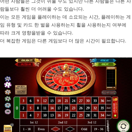
어떤 사람들은 그것이 쉬울 수도 있지만 다른 사람들은 다른 사
람들보다 훨씬 더 어려울 수도 있습니다.
이는 모든 게임을 플레이하는 데 소요되는 시간, 플레이하는 게
임 유형 및 카드 한 벌을 사용하는지 휠을 사용하는지 여부에
따라 크게 영향을받을 수 있습니다.
더 복잡한 게임은 다른 게임보다 더 많은 시간이 필요합니다.