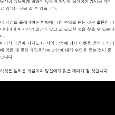
당신이 그들에게 말하지 않으면 아무도 당신이이 게임을 가지
고 있다는 것을 알 수 없습니다.
이 게임을 플레이하는 방법에 대한 수업을 듣는 것은 훌륭한 아
이디어이며 자신의 일정에 맞고 잘 필요한 것을 찾을 수 있습니
다.
따라서 다음에 카지노 나 지역 상점에 가서 티켓을 받거나 자리
에 앉을 때 룰렛 게임을하는 방법에 대해 수업을 듣는 것이 좋
습니다.
이것은 놀라운 게임이며 당신에게 많은 재미가 될 것입니다.