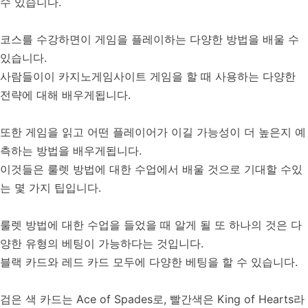
수 있습니다.
코스를 수강하면이 게임을 플레이하는 다양한 방법을 배울 수
있습니다.
사람들이이 카지노게임사이트 게임을 할 때 사용하는 다양한
전략에 대해 배우게됩니다.
또한 게임을 읽고 어떤 플레이어가 이길 가능성이 더 높은지 예
측하는 방법을 배우게됩니다.
이것들은 룰렛 방법에 대한 수업에서 배울 것으로 기대할 수있
는 몇 가지 팁입니다.
룰렛 방법에 대한 수업을 들었을 때 알게 될 또 하나의 것은 다
양한 유형의 베팅이 가능하다는 것입니다.
블랙 카드와 레드 카드 모두에 다양한 베팅을 할 수 있습니다.
검은 색 카드는 Ace of Spades로, 빨간색은 King of Hearts라