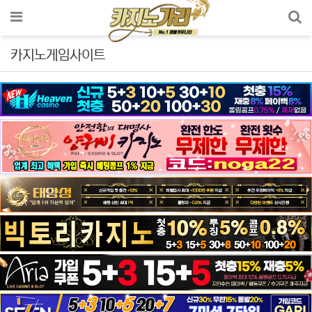
메뉴
카지노게임사이트