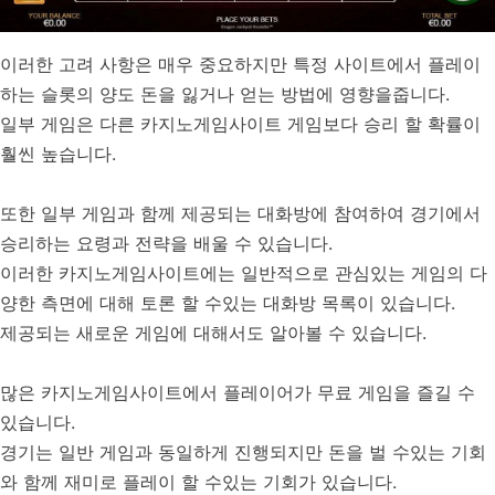
이러한 고려 사항은 매우 중요하지만 특정 사이트에서 플레이
하는 슬롯의 양도 돈을 잃거나 얻는 방법에 영향을줍니다.
일부 게임은 다른 카지노게임사이트 게임보다 승리 할 확률이
훨씬 높습니다.
또한 일부 게임과 함께 제공되는 대화방에 참여하여 경기에서
승리하는 요령과 전략을 배울 수 있습니다.
이러한 카지노게임사이트에는 일반적으로 관심있는 게임의 다
양한 측면에 대해 토론 할 수있는 대화방 목록이 있습니다.
제공되는 새로운 게임에 대해서도 알아볼 수 있습니다.
많은 카지노게임사이트에서 플레이어가 무료 게임을 즐길 수
있습니다.
경기는 일반 게임과 동일하게 진행되지만 돈을 벌 수있는 기회
와 함께 재미로 플레이 할 수있는 기회가 있습니다.