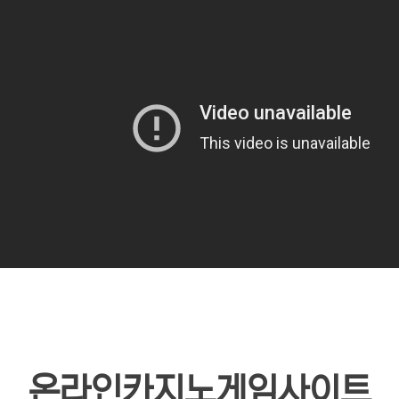
온라인카지노게임사이트