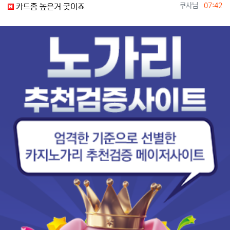
등록자
등록일
쿠사님
07:42
카드좀 높은거 굿이죠