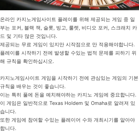
온라인 카지노게임사이트 플레이를 위해 제공되는 게임 중 일
부는 포커, 블랙 잭, 슬롯, 빙고, 룰렛, 비디오 포커, 스크래치 카
드 및 기타 많은 것입니다.
제공되는 무료 게임이 있지만 시작점으로 만 적용해야합니다.
플레이를 시작하기 전에 발생할 수있는 법적 문제를 피하기 위
해 규칙을 확인하십시오.
카지노게임사이트 게임을 시작하기 전에 관심있는 게임의 기본
규칙을 배우는 것이 좋습니다.
이는 특히 풀에 돈을 예치해야하는 카지노 게임에 중요합니다.
이 게임은 일반적으로 Texas Holdem 및 Omaha로 알려져 있
습니다.
또한 게임에 참여할 수있는 플레이어 수와 개최시기를 알아야
합니다.