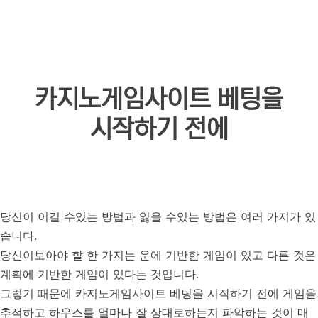
카지노게임사이트 베팅을
시작하기 전에
당신이 이길 수있는 방법과 잃을 수있는 방법은 여러 가지가 있
습니다.
당신이보아야 할 한 가지는 운에 기반한 게임이 있고 다른 것은
계획에 기반한 게임이 있다는 것입니다.
그렇기 때문에 카지노게임사이트 베팅을 시작하기 전에 게임을
추적하고 하우스를 얼마나 잘 상대로하는지 파악하는 것이 매