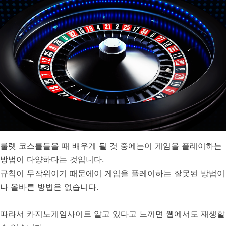
룰렛 코스를들을 때 배우게 될 것 중에는이 게임을 플레이하는
방법이 다양하다는 것입니다.
규칙이 무작위이기 때문에이 게임을 플레이하는 잘못된 방법이
나 올바른 방법은 없습니다.
따라서 카지노게임사이트 알고 있다고 느끼면 웹에서도 재생할