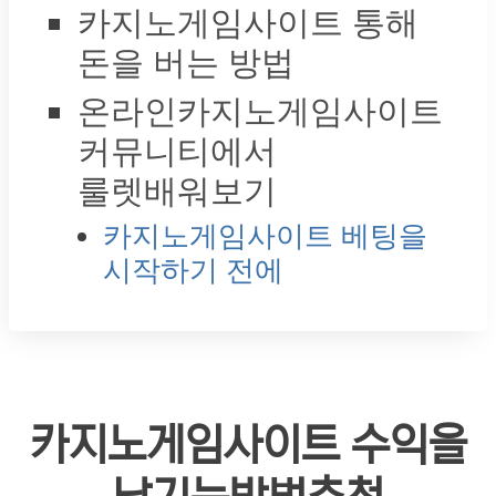
카지노게임사이트 통해
돈을 버는 방법
온라인카지노게임사이트
커뮤니티에서
룰렛배워보기
카지노게임사이트 베팅을
시작하기 전에
카지노게임사이트 수익을