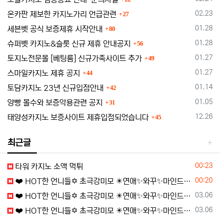
댓글
등록일
02.23
온카판 제보한 카지노가리 언급관련
27
댓글
등록일
01.28
세븐벳 공식 보증제휴 시작안내
80
댓글
등록일
01.28
슈퍼벳 카지노&슬롯 신규 제휴 안내공지
56
댓글
등록일
01.27
토지노전문몰 [베팅룸] 신규가족사이트 추가
49
댓글
등록일
01.27
스마일카지노 제휴 공지
44
댓글
등록일
01.14
토담카지노 23년 신규입점안내
42
댓글
등록일
01.05
양빵 몰수와 보증악용관련 공지
31
댓글
등록일
12.26
태양성카지노 보증사이트 제휴입점되었습니다
45
최근글
등록일
00:23
타워 카지노 소액 먹튀
등록일
00:20
❤️ HOT한 언니들✡️ 초극강미모 ✴️연애✨와꾸✨마인드✴️100%실사✴️✨여대생✨예술적 몸매 ❤️여신들 대기중...
등록일
03.06
❤️ HOT한 언니들✡️ 초극강미모 ✴️연애✨와꾸✨마인드✴️100%실사✴️✨여대생✨예술적 몸매 ❤️여신들 대기중...
등록일
03.06
❤️ HOT한 언니들✡️ 초극강미모 ✴️연애✨와꾸✨마인드✴️100%실사✴️✨여대생✨예술적 몸매 ❤️여신들 대기중...