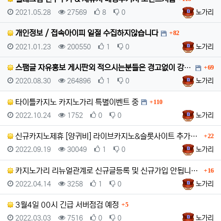
등록일
조회
추천
비추천
등록자
2021.05.28
27569
8
0
노가리
댓글
개인정보 / 접속아이피 일절 수집하지않습니다
82
등록일
조회
추천
비추천
등록자
2021.01.23
200550
1
0
노가리
댓글
스팸글 자유홍보 게시판외 적으시는분들은 경고없이 강퇴차…
69
등록일
조회
추천
비추천
등록자
2020.08.30
264896
1
0
노가리
댓글
타이틀카지노 카지노가리 특별이벤트 중
110
등록일
조회
추천
비추천
등록자
2022.10.24
1752
0
0
노가리
댓글
신규카지노제휴 [양귀비] 라이브카지노&슬롯사이트 추가되…
22
등록일
조회
추천
비추천
등록자
2022.09.19
30049
1
0
노가리
댓글
카지노가리 리뉴얼관계로 신규글등록 및 신규가입 안됩니다…
16
등록일
조회
추천
비추천
등록자
2022.04.14
3258
1
0
노가리
댓글
3월4일 00시 긴급 서버점검 예정
5
등록일
조회
추천
비추천
등록자
2022.03.03
7516
0
0
노가리