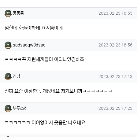
몽몽롱님의 댓글
작성일
몽몽롱
2023.02.23 16:55
엄한데 화풀이하네 ㅁㅊ놈이네
sadsadqw3dsad님의 댓글
작성일
sadsadqw3dsad
2023.02.23 16:56
ㅋㅋㅋㅋ꼭 저런새끼들이 어디나있긴하죠
진남님의 댓글
작성일
진남
2023.02.23 17:13
진짜 요즘 이상한놈 개많네요 저거보니까ㅋㅋㅋㅋㅋㅋㅋ
부루스허님의 댓글
작성일
부루스허
2023.02.23 17:23
ㅋㅋㅋㅋㅋㅋ 어이없어서 웃음만 나오네요