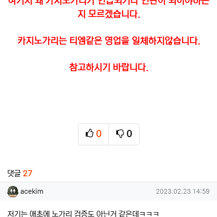
여기서 왜 카지노가리가 언급되거나 연관이 되어야하는
지 모르겠습니다.
카지노가리는 티엠같은 영업을 일체하지않습니다.
참고하시기 바랍니다.
0
0
추천
비추천
관련자료
댓글
27
acekim님의 댓글
작성일
acekim
2023.02.23 14:59
저기는 애초에 노가리 검증도 아닌거 같은데ㅋㅋㅋ