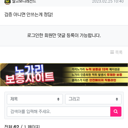
알고보니레전드님의 댓글
작성일
알고보니레전드
2023.02.25 10:40
검증 아니면 안쓰는게 정답!
로그인한 회원만 댓글 등록이 가능합니다.
목록
검색대상
검색어
검색하
전체
62
/ 1 페이지