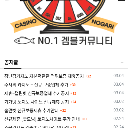
공지글
댓글
등록일
03.04
장난감카지노 자본력탄탄 먹튀보증 제휴공지
22
댓글
등록일
03.04
주사위 카지노 - 신규 보증업체 추가
30
댓글
등록일
03.04
제휴-캡틴벳 신규보증업체 추가공지
12
댓글
등록일
03.02
기가벳 토지노 사이트 신규제휴 공지
24
댓글
등록일
03.02
홈런벳 신규보증제휴 추가안내
22
댓글
등록일
02.24
신규제휴 [굿모닝] 토지노사이트 추가 안내
61
댓글
등록일
02.24
소울카지노 검증종료 안내-문의사절
22