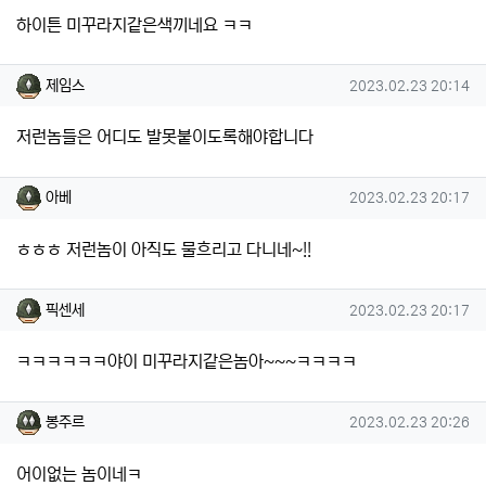
하이튼 미꾸라지같은색끼네요 ㅋㅋ
제임스님의 댓글
작성일
제임스
2023.02.23 20:14
저런놈들은 어디도 발못붙이도록해야합니다
아베님의 댓글
작성일
아베
2023.02.23 20:17
ㅎㅎㅎ 저런놈이 아직도 물흐리고 다니네~!!
픽센세님의 댓글
작성일
픽센세
2023.02.23 20:17
ㅋㅋㅋㅋㅋㅋ야이 미꾸라지같은놈아~~~ㅋㅋㅋㅋ
봉주르님의 댓글
작성일
봉주르
2023.02.23 20:26
어이없는 놈이네ㅋ