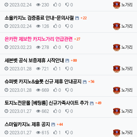
등록일
조회
추천
비추천
등록자
2023.02.24
230
0
0
노가리
댓글
소울카지노 검증종료 안내-문의사절
22
등록일
조회
추천
비추천
등록자
2023.02.24
126
0
0
노가리
댓글
온카판 제보한 카지노가리 언급관련
27
등록일
조회
추천
비추천
등록자
2023.02.23
278
0
0
노가리
댓글
세븐벳 공식 보증제휴 시작안내
80
등록일
조회
추천
비추천
등록자
2023.01.28
721
1
0
노가리
댓글
슈퍼벳 카지노&슬롯 신규 제휴 안내공지
56
등록일
조회
추천
비추천
등록자
2023.01.28
669
0
0
노가리
댓글
토지노전문몰 [베팅룸] 신규가족사이트 추가
49
등록일
조회
추천
비추천
등록자
2023.01.27
662
0
0
노가리
댓글
스마일카지노 제휴 공지
44
등록일
조회
추천
비추천
등록자
2023.01.27
615
1
0
노가리