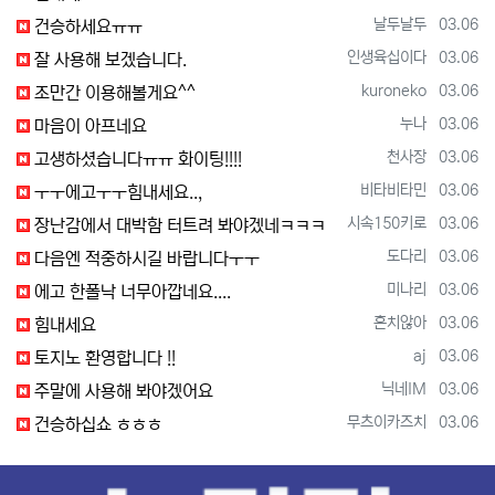
등록자
등록일
날두날두
03.06
건승하세요ㅠㅠ
등록자
등록일
인생육십이다
03.06
잘 사용해 보겠습니다.
등록자
등록일
kuroneko
03.06
조만간 이용해볼게요^^
등록자
등록일
누나
03.06
마음이 아프네요
등록자
등록일
천사장
03.06
고생하셨습니다ㅠㅠ 화이팅!!!!
등록자
등록일
비타비타민
03.06
ㅜㅜ에고ㅜㅜ힘내세요..,
등록자
등록일
시속150키로
03.06
장난감에서 대박함 터트려 봐야겠네ㅋㅋㅋ
등록자
등록일
도다리
03.06
다음엔 적중하시길 바랍니다ㅜㅜ
등록자
등록일
미나리
03.06
에고 한폴낙 너무아깝네요....
등록자
등록일
흔치않아
03.06
힘내세요
등록자
등록일
aj
03.06
토지노 환영합니다 !!
등록자
등록일
닉네IM
03.06
주말에 사용해 봐야겠어요
등록자
등록일
무츠이카즈치
03.06
건승하십쇼 ㅎㅎㅎ