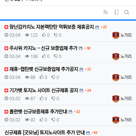
RSS
게시물 
게시
댓글
장난감카지노 자본력탄탄 먹튀보증 제휴공지
22
등록일
조회
추천
비추천
등록자
03.04
122
0
0
노가리
댓글
주사위 카지노 - 신규 보증업체 추가
30
등록일
조회
추천
비추천
등록자
03.04
108
0
0
노가리
댓글
제휴-캡틴벳 신규보증업체 추가공지
12
등록일
조회
추천
비추천
등록자
03.04
68
0
0
노가리
댓글
기가벳 토지노 사이트 신규제휴 공지
24
등록일
조회
추천
비추천
등록자
03.02
87
0
0
노가리
댓글
홈런벳 신규보증제휴 추가안내
22
등록일
조회
추천
비추천
등록자
03.02
92
0
0
노가리
댓글
신규제휴 [굿모닝] 토지노사이트 추가 안내
61