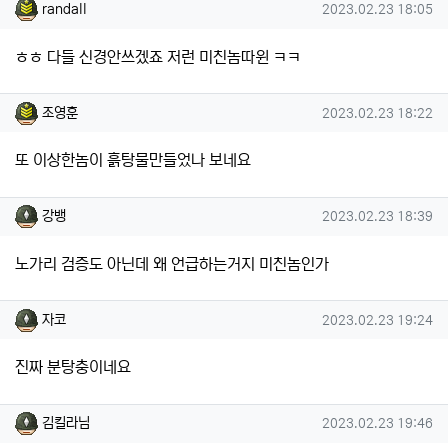
randall님의 댓글
작성일
randall
2023.02.23 18:05
ㅎㅎ 다들 신경안쓰겠죠 저런 미친놈따윈 ㅋㅋ
조영훈님의 댓글
작성일
조영훈
2023.02.23 18:22
또 이상한놈이 흙탕물만들었나 보네요
강뱅님의 댓글
작성일
강뱅
2023.02.23 18:39
노가리 검증도 아닌데 왜 언급하는거지 미친놈인가
자코님의 댓글
작성일
자코
2023.02.23 19:24
진짜 분탕충이네요
김킬라님님의 댓글
작성일
김킬라님
2023.02.23 19:46