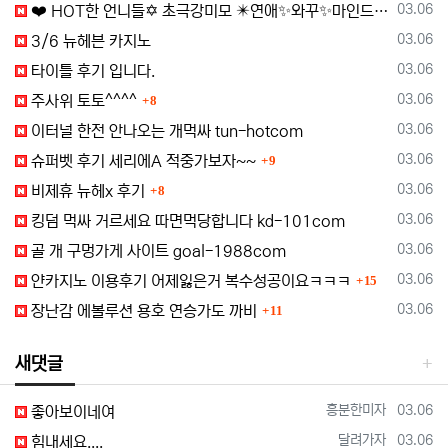
등록일
03.06
❤️ HOT한 언니들✡️ 초극강미모 ✴️연애✨와꾸✨마인드✴️100%실사✴️✨여대생✨예술적 몸매 ❤️여신들 대기중...
등록일
03.06
3/6 뉴헤븐 카지노
등록일
03.06
타이틀 후기 입니다.
댓글
등록일
03.06
주사위 토토^^^^
8
등록일
03.06
이터널 한전 안나오는 개먹싸 tun-hotcom
댓글
등록일
03.06
슈퍼벳 후기 세리에A 적중가보자~~
9
댓글
등록일
03.06
비제휴 뉴헤x 후기
8
등록일
03.06
킹덤 먹싸 거르세요 따면먹당합니다 kd-101com
등록일
03.06
골 개 구멍가게 사이트 goal-1988com
댓글
등록일
03.06
얀카지노 이용후기 어제잃은거 복수성공이요ㅋㅋㅋ
15
댓글
등록일
03.06
장난감 에볼루션 용호 연승가도 까비
11
새댓글
등록자
등록일
흥분한미자
03.06
좋아보이네여
등록자
등록일
달려가자
03.06
힘내세요....