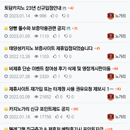
댓글
토담카지노 23년 신규입점안내
42
등록일
조회
추천
비추천
등록자
2023.01.14
996
0
0
노가리
댓글
양빵 몰수와 보증악용관련 공지
31
등록일
조회
추천
비추천
등록자
2023.01.05
1110
1
0
노가리
댓글
태양성카지노 보증사이트 제휴입점되었습니다
45
등록일
조회
추천
비추천
등록자
2022.12.26
1103
1
0
노가리
댓글
비제휴 단순 이벤트 참여성 후기 삭제 및 영창게시판이동
84
등록일
조회
추천
비추천
등록자
2022.07.26
2320
1
0
노가리
댓글
제휴사이트 재가입 또는 타계정 사용 권유요청 제보시 1…
83
등록일
조회
추천
비추천
등록자
2022.02.09
21652
0
0
노가리
댓글
카지노가리 신규 포인트제도 공지
101
등록일
조회
추천
비추천
등록자
2022.01.18
17758
4
0
노가리
댓글
텔레그램 친구추가 & 제휴처 베팅후기시 포인트지급
118