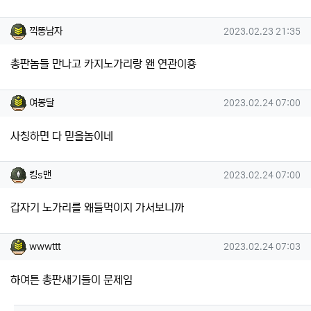
끽똥남자님의 댓글
작성일
끽똥남자
2023.02.23 21:35
총판놈들 만나고 카지노가리랑 왠 연관이죵
여봉달님의 댓글
작성일
여봉달
2023.02.24 07:00
사칭하면 다 믿을놈이네
킹s맨님의 댓글
작성일
킹s맨
2023.02.24 07:00
갑자기 노가리를 왜들먹이지 가서보니까
wwwttt님의 댓글
작성일
wwwttt
2023.02.24 07:03
하여튼 총판새기들이 문제임