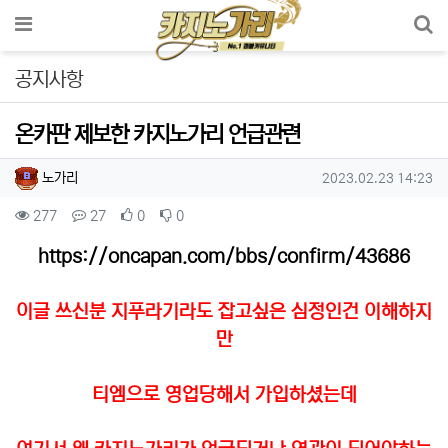
메뉴
공지사항
온카판 제보한 카지노가리 언급관련
작성자 정보
작성
작성일
노가리
2023.02.23 14:23
컨텐츠 정보
조회
댓글
추천
비추천
277
27
0
0
본문
https://oncapan.com/bbs/confirm/43686
이글 쓰신분 지푸라기라도 잡고싶은 심정인건 이해하지
만
티엠으로 영업당해서 가입하셨는데