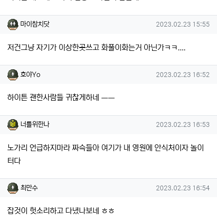
마이참치닷님의 댓글
작성일
마이참치닷
2023.02.23 15:55
저건그냥 자기가 이상한곳쓰고 화풀이화는거 아닌가ㅋㅋ....
호야Yo님의 댓글
작성일
호야Yo
2023.02.23 16:52
하이튼 괜한사람들 귀찮게하네 ㅡㅡ
너를위한나님의 댓글
작성일
너를위한나
2023.02.23 16:53
노가리 언급하지마라 짜슥들아 여기가 내 영원에 안식처이자 놀이
터다
최만수님의 댓글
작성일
최만수
2023.02.23 16:54
잡것이 헛소리하고 다녔나보네 ㅎㅎ