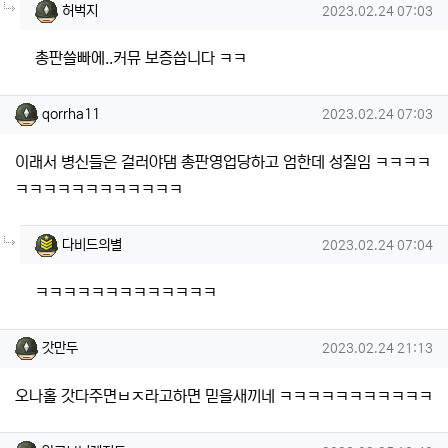
댓글의
허벅지님의
댓글
작성일
허벅지
2023.02.24 07:03
총판쓸빠에..커뮤 보증씁니다 ㅋㅋ
qorrha11님의 댓글
작성일
qorrha11
2023.02.24 07:03
이래서 병신들은 걸러야댐 총판영업당하고 엄한데 성질임 ㅋㅋㅋㅋ
ㅋㅋㅋㅋㅋㅋㅋㅋㅋㅋㅋㅋ
댓글의
다비드의별님의
댓글
작성일
다비드의별
2023.02.24 07:04
ㅋㅋㅋㅋㅋㅋㅋㅋㅋㅋㅋㅋㅋ
갓만두님의 댓글
작성일
갓만두
2023.02.24 21:13
오나홀 갓다주면ㅂㅈ라고하면 믿을새끼네 ㅋㅋㅋㅋㅋㅋㅋㅋㅋㅋㅋ