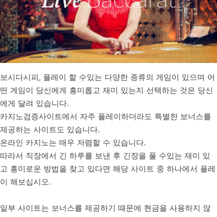
보시다시피, 플레이 할 수있는 다양한 종류의 게임이 있으며 어
떤 게임이 당신에게 흥미롭고 재미 있는지 선택하는 것은 당신
에게 달려 있습니다.
카지노검증사이트에서 자주 플레이하더라도 특별한 보너스를
제공하는 사이트도 있습니다.
온라인 카지노는 매우 저렴할 수 있습니다.
따라서 직장에서 긴 하루를 보낸 후 긴장을 풀 수있는 재미 있
고 흥미로운 방법을 찾고 있다면 해당 사이트 중 하나에서 플레
이 해보십시오.
일부 사이트는 보너스를 제공하기 때문에 현금을 사용하지 않