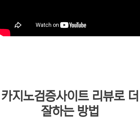
카지노검증사이트 리뷰로 더
잘하는 방법