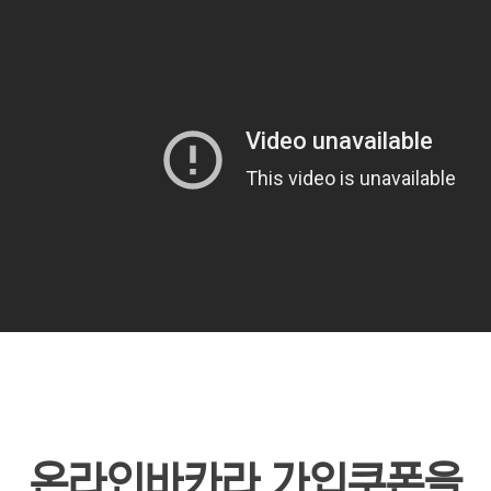
온라인바카라 가입쿠폰을