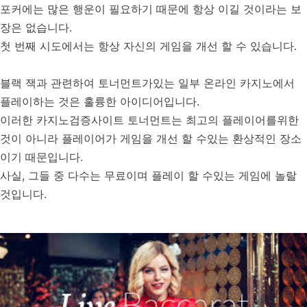
포커에는 많은 행운이 필요하기 때문에 항상 이길 것이라는 보
장은 없습니다.
첫 번째 시도에서는 항상 자신의 게임을 개선 할 수 있습니다.
블랙 잭과 관련하여 토너먼트가있는 일부 온라인 카지노에서
플레이하는 것은 훌륭한 아이디어입니다.
이러한 카지노검증사이트 토너먼트는 최고의 플레이어를위한
것이 아니라 플레이어가 게임을 개선 할 수있는 환상적인 장소
이기 때문입니다.
사실, 그들 중 다수는 무료이며 플레이 할 수있는 게임에 놀랄
것입니다.