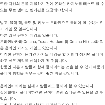
또한 자신의 돈을 지불하기 전에 온라인 카지노를 테스트 할 수
있는 무료 멤버십 평가판을 요청해야합니다.
빙고, 블랙 잭, 룰렛 및 키노는 온라인으로 플레이 할 수있는 인
기 게임 중 일부입니다.
다른 많은 유형의 게임도 있습니다.
온라인바카라,Omaha, Texas Holdem 및 Omaha Hi / Lo와 같
은 온라인 카지노 게임도 있습니다.
이러한 유형의 온라인 카지노 게임을 할 기회가 생기면 플레이
하고 싶은 게임을 선택하게 될 것입니다.
한동안 다른 사람들과 함께 플레이하는 것을 볼 수 있기 때문에
플레이 방법을 배우는 것이 훨씬 쉬울 것입니다.
온라인바카라는 실제 사람들과도 플레이 할 수 있습니다.
실생활에서 플레이하려면 규칙이 혼란 스러울 수 있음을 알 수
있습니다.
그러나 여전히 다른 사람과 대결하고 있습니다.