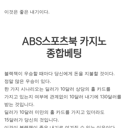
이것은 좋은 내기이다.
ABS스포츠북 카지노
종합베팅
블랙잭이 우승할 때마다 당신에게 돈을 지불할 것이다.
정말 많은 우승이 있다.
한 가지 시나리오는 딜러가 10달러 상당의 홀 카드를
가지고 있는지 여부에 관계없이 10달러 내기에 130달러를
받는 것입니다.
딜러가 10달러 미만의 홀 카드를 가지고 있더라도
15달러가 당신의 것입니다.
이것이 블랙잭이 좋은 내기로 여겨질 수 있는 이유이다.