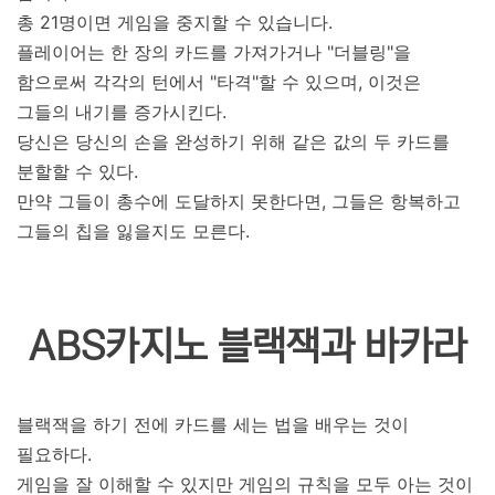
총 21명이면 게임을 중지할 수 있습니다.
플레이어는 한 장의 카드를 가져가거나 "더블링"을
함으로써 각각의 턴에서 "타격"할 수 있으며, 이것은
그들의 내기를 증가시킨다.
당신은 당신의 손을 완성하기 위해 같은 값의 두 카드를
분할할 수 있다.
만약 그들이 총수에 도달하지 못한다면, 그들은 항복하고
그들의 칩을 잃을지도 모른다.
ABS카지노 블랙잭과 바카라
블랙잭을 하기 전에 카드를 세는 법을 배우는 것이
필요하다.
게임을 잘 이해할 수 있지만 게임의 규칙을 모두 아는 것이