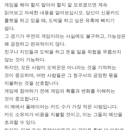
게임을 해야 할지 말아야 할지 잘 모르겠으면 계속
읽어보고 자세한 내용을 알아보십시오. 당신이 신용카드
룰렛을 하고 있을 때, 도박을 하고 싶은 유혹에 빠지기
쉽다.
그 경기가 우연의 게임이라는 사실에도 불구하고, 가능성은
꽤 공정하고 편파적이지 않다.
친구나 지인들과 도박을 하고 돈을 잃을 위험을 무릅쓰지
않는 것이 가능하다.
하지만, 모든 사람이 도박꾼은 아니라는 것을 기억하는
것이 중요하며, 어떤 사람들은 그 청구서의 공정한 몫을
지불하는 것을 선호합니다.
게임에 참여하기 전에 게임의 확률과 변화를 이해하는
것이 중요합니다.
이 예에서 플레이어는 카드 수가 가장 적은 사람입니다.
카드 소유자가 비용을 지불할 것이고, 이는 그들의 예산을
초과할 수 있다.
하지만, 일부 포커 플레이어들은 이 게임을 훨씬 더 미치게