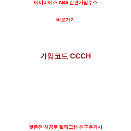
에이비에스 ABS 간편가입주소
바로가기
가입코드 CCCH
첫충전 성공후 텔레그램 친구추가시