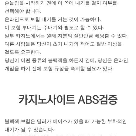
손놀림을 시작하기 전에 이 쪽에 내기를 걸지 여부를
선택해야 합니다.
온라인으로 보험 내기를 거는 것이 가능하다.
이 보험 부내기는 주내기와 별도로 할 수 있다.
일부 카지노에서는 원래 지분의 절반만큼 베팅할 수 있다.
다른 사람들은 당신이 초기 내기의 적어도 절반 이상을
걸도록 요구한다.
당신이 어떤 종류의 블랙잭을 하든지 간에, 당신은 온라인
게임을 하기 전에 보험 규정을 숙지할 필요가 있다.
카지노사이트 ABS검증
블랙잭 보험은 딜러가 에이스가 있을 때 가능한 부차적인
내기가 될 수 있습니다.