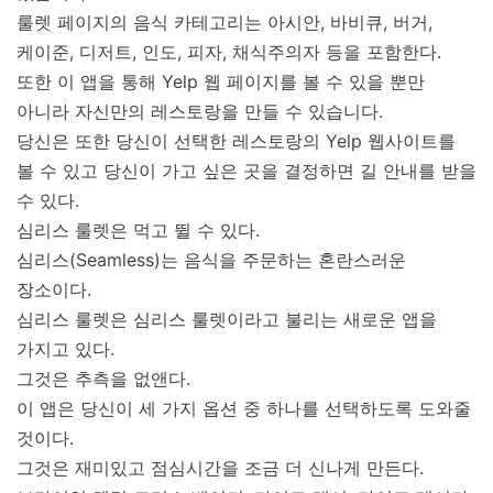
룰렛 페이지의 음식 카테고리는 아시안, 바비큐, 버거,
케이준, 디저트, 인도, 피자, 채식주의자 등을 포함한다.
또한 이 앱을 통해 Yelp 웹 페이지를 볼 수 있을 뿐만
아니라 자신만의 레스토랑을 만들 수 있습니다.
당신은 또한 당신이 선택한 레스토랑의 Yelp 웹사이트를
볼 수 있고 당신이 가고 싶은 곳을 결정하면 길 안내를 받을
수 있다.
심리스 룰렛은 먹고 뛸 수 있다.
심리스(Seamless)는 음식을 주문하는 혼란스러운
장소이다.
심리스 룰렛은 심리스 룰렛이라고 불리는 새로운 앱을
가지고 있다.
그것은 추측을 없앤다.
이 앱은 당신이 세 가지 옵션 중 하나를 선택하도록 도와줄
것이다.
그것은 재미있고 점심시간을 조금 더 신나게 만든다.