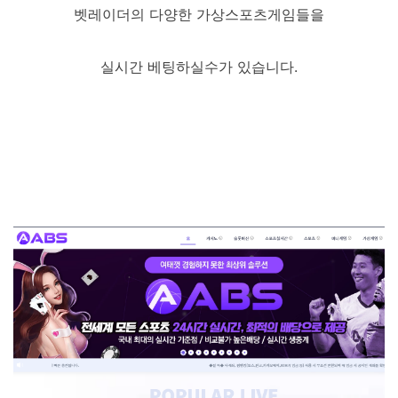
벳레이더의 다양한 가상스포츠게임들을
실시간 베팅하실수가 있습니다.