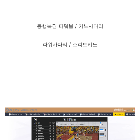
동행복권 파워볼 / 키노사다리
파워사다리 / 스피드키노