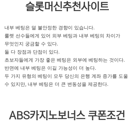
슬롯머신추천사이트
내부 베팅은 덜 불안정한 경향이 있습니다.
룰렛 선수들에게 있어 외부 베팅과 내부 베팅의 차이가
무엇인지 궁금할 수 있다.
둘 다 장점과 단점이 있다.
초보자들에게 가장 좋은 베팅은 외부에 베팅하는 것이다.
반면에 내부 베팅은 이길 가능성이 더 높다.
두 가지 유형의 베팅이 모두 당신의 은행 계좌 증가를 도울
수 있지만, 내부 베팅은 더 큰 변동성을 제공한다.
ABS카지노보너스 쿠폰조건