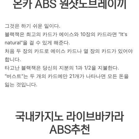
온카 ABS 원샷노브레이끼
그것은 하기 쉬운 일이다.
블랙잭은 최고의 카드가 에이스와 10장의 카드라면 "It's
natural"을 걸 수 있게 해준다.
처음 두 장의 카드로 에이스 카드나 열 장의 카드가 있어야
합니다.
타고난 블랙잭은 당신의 지분의 1과 1/2을 지불한다.
"버스트"는 두 개의 카드에만 21개가 나타나면 모든 돈을
잃는 것입니다.
국내카지노 라이브바카라
ABS추천