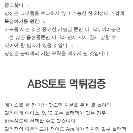
중요합니다.
당신은 그것들을 초과하지 않고 가능한 한 21점에 가깝게
득점하기를 원한다.
카드를 세는 것은 중요한 기술일 뿐만 아니라, 여러분은
다른 많은 옵션들뿐만 아니라 언제 서서 칠지 말할 수
있어야 할 필요가 있을 것입니다.
당신은 블랙잭의 기본 규칙을 배우게 될 것입니다.
ABS토토 먹튀검증
에이스를 한 쌍 이상 맞으면 지분을 두 배로 늘려라.
딜러에게 에이스, 9, 10 또는 블랙잭이 있는 경우
항복하도록 선택할 수도 있습니다.
딜러점의 다운카드가 적어도 Ace여야 하지만 일부 블랙잭