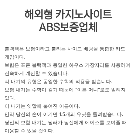
해외형 카지노사이트
ABS보증업체
블랙잭은 보험이라고 불리는 사이드 베팅을 통합한 카드
게임이다.
보험은 표준 블랙잭과 동일한 하우스 가장자리를 사용하여
신속하게 계산할 수 있습니다.
각 내기의 유형은 동일한 수학의 적용을 받습니다.
보험 내기는 수학이 같기 때문에 "이븐 머니"로도 알려져
있다.
이 내기는 옛말에 붙여진 이름이다.
만약 당신의 손이 이기면 1.5개의 유닛을 돌려받습니다.
당신의 보험 내기는 딜러가 당신에게 에이스를 보여줄 때
이용할 수 있을 것이다.