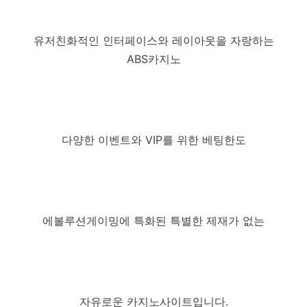
유저친화적인 인터페이스와 레이아웃을 자랑하는
ABS카지노
다양한 이벤트와 VIP를 위한 베팅한도
에볼루션게이밍에 특화된 특별한 제재가 없는
자유로운 카지노사이트입니다.