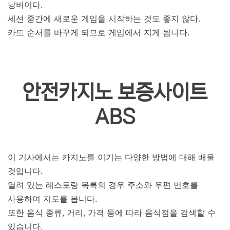
낭비이다.
세션 중간에 새로운 게임을 시작하는 것도 좋지 않다.
카드 순서를 바꾸게 되므로 게임에서 지게 됩니다.
안전카지노 보증사이트
ABS
이 기사에서는 카지노를 이기는 다양한 방법에 대해 배울
것입니다.
열려 있는 레스토랑 목록의 경우 주소와 우편 번호를
사용하여 지도를 봅니다.
또한 음식 종류, 거리, 가격 등에 따라 음식점을 검색할 수
있습니다.