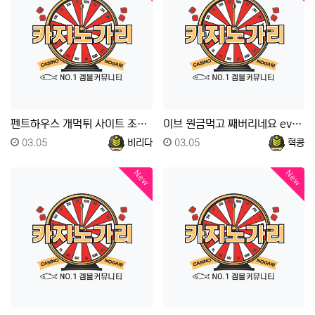
펜트하우스 개먹튀 사이트 조심하세요 ptptcom
이브 원금먹고 째버리네요 eve1bet
등록일
등록자
등록일
등록자
03.05
비리다
03.05
혁콩
New
New