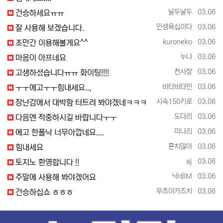
등록자
등록일
날두날두
03.06
건승하세요ㅠㅠ
등록자
등록일
인생육십이다
03.06
잘 사용해 보겠습니다.
등록자
등록일
kuroneko
03.06
조만간 이용해볼게요^^
등록자
등록일
누나
03.06
마음이 아프네요
등록자
등록일
천사장
03.06
고생하셨습니다ㅠㅠ 화이팅!!!!
등록자
등록일
비타비타민
03.06
ㅜㅜ에고ㅜㅜ힘내세요..,
등록자
등록일
시속150키로
03.06
장난감에서 대박함 터트려 봐야겠네ㅋㅋㅋ
등록자
등록일
도다리
03.06
다음엔 적중하시길 바랍니다ㅜㅜ
등록자
등록일
미나리
03.06
에고 한폴낙 너무아깝네요....
등록자
등록일
흔치않아
03.06
힘내세요
등록자
등록일
aj
03.06
토지노 환영합니다 !!
등록자
등록일
닉네IM
03.06
주말에 사용해 봐야겠어요
등록자
등록일
무츠이카즈치
03.06
건승하십쇼 ㅎㅎㅎ