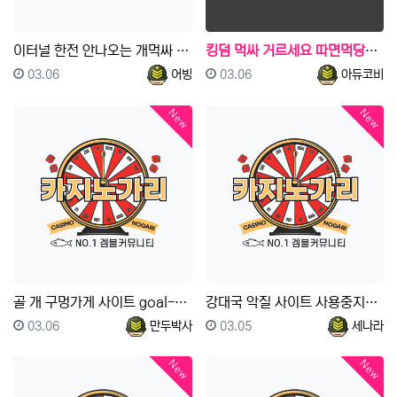
이터널 한전 안나오는 개먹싸 tun-hotcom
킹덤 먹싸 거르세요 따면먹당합니다 kd-101com
등록일
등록자
등록일
등록자
03.06
어빙
03.06
아듀코비
New
New
골 개 구멍가게 사이트 goal-1988com
강대국 악질 사이트 사용중지하세요 kok-vvipcom
등록일
등록자
등록일
등록자
03.06
만두박사
03.05
세나라
New
New