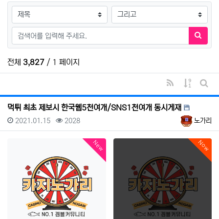
검색대상
검색어
검색하
전체
3,827
/ 1 페이지
RSS
게시물 
게시
먹튀 최초 제보시 한국웹5천여개/SNS1천여개 동시게재
등록일
조회
등록자
2021.01.15
2028
노가리
Now
New