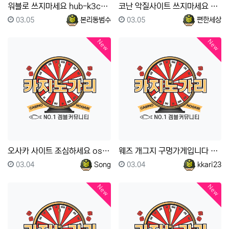
워블로 쓰지마세요 hub-k3com
코난 악질사이트 쓰지마세요 na-w3com
등록일
등록자
등록일
등록자
03.05
본리동범수
03.05
편한세상
New
New
오사카 사이트 조심하세요 osa-77com
웨즈 개그지 구멍가게입니다 wez-22com
등록일
등록자
등록일
등록자
03.04
Song
03.04
kkari23
New
New