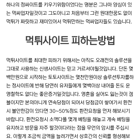
하나의 정싸이트를 키우기위함이었다는 명분은 그나마 양심이 있
는 먹싸업자일것이고 그도아니고 처음부터 그런 원대한꿈도 없이
먹튀가 짜릿하고 재미있어서 먹튀만하는 먹싸업자들도 있습니다.
먹튀사이트 피하는방법
먹튀사이트를 최대한 피하기 위해서는 아직도 오래전의 솔루션을
그대로 사용하는 신생사이트는 믿고 거르셔야될것입니다. 단돈 몇
백만원으로 시작하는 토토사이트는 몇천만원이상 솔루션투자를하
는 정사이트에 반해 당연히 유저들에게 몇백이상 내어줄 돈도 운
영철학도 없다는 좋은증거일것입니다. 영혼을 실어도 잃는것이 겜
블이지만 본의아니게 연속당첨이 되어서 당첨금이 쌓여가서 환전
시 불안한감이 있다면 30~50%정도 환전요청을 먼저 해보시기
바랍니다. 환전요청시 소액다폴 몇개 베팅을 해놓고 계속 베팅을
유지하고 방문을 자주 할것이다라는 점을 무언의 암시를 주십시
요. 이렇게 조금씩 금액을 늘려가면서 상호간의 신뢰를 형성해보