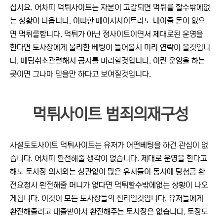
십시요. 어차피 먹튀사이트는 자본이 고갈되면 먹튀를 할수밖에없
는 상황이 나옵니다. 어떠한 메이저사이트라도 내어줄 돈이 없으
면 먹튀를합니다. 먹튀가 아닌 정사이트이면서 제대로된 운영을
한다면 토사장에게 불리한 베팅이 들어올시 미리 연락이 올것입니
다. 베팅취소관련해서 공지를 미리할것입니다. 이런 운영을 하는
곳이면 그나마 믿을만 하다고 보여질것입니다.
먹튀사이트 범죄의재구성
사설토토사이트 먹튀사이트는 유저가 어떤베팅을 하건 관심이 없
습니다. 어차피 환전해줄 생각이 없습니다. 제대로 운영을 한다고
해도 토사장 의지와는 상관없이 많은 유저들이 동시에 당첨금 환
전요청시 환전해줄 머니가 없다면 먹튀할수밖에없는 상황이 나오
게됩니다. 이것이 모든 토사장들의 진리일것입니다. 유저들에게
환전해줄려고 대출받아서 환전해주는 토사장은 없습니다. 토장도