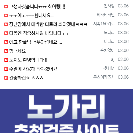
등록자
등록일
천사장
03.06
고생하셨습니다ㅠㅠ 화이팅!!!!
등록자
등록일
비타비타민
03.06
ㅜㅜ에고ㅜㅜ힘내세요..,
등록자
등록일
시속150키로
03.06
장난감에서 대박함 터트려 봐야겠네ㅋㅋㅋ
등록자
등록일
도다리
03.06
다음엔 적중하시길 바랍니다ㅜㅜ
등록자
등록일
미나리
03.06
에고 한폴낙 너무아깝네요....
등록자
등록일
흔치않아
03.06
힘내세요
등록자
등록일
aj
03.06
토지노 환영합니다 !!
등록자
등록일
닉네IM
03.06
주말에 사용해 봐야겠어요
등록자
등록일
무츠이카즈치
03.06
건승하십쇼 ㅎㅎㅎ