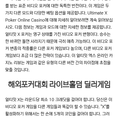
를 받는 표준 비디오 포커에 대한 독특한 반전이다. 이 게임은 두
가지 다른 모드와 다양한 베팅 옵션을 제공합니다. Ultimate X
Poker Online Casino에 대해 자세히 알아보려면 계속 읽어보십
시오. 다음 정보는 게임과 모드에 대한 자세한 정보를 제공합니다.
얼티밋 X 포커는 영구 상태를 가진 비디오 포커 변형이다. 승수는
한 바퀴만 돌면 사라지기 때문에 극히 예측 가능하다. 이 비디오 포
커 변종의 적중률은 다른 포커 게임보다 높으며, 다른 비디오 포커
게임보다 조금 더 많은 전략이 있습니다. 이 얼티밋 엑스 온라인 카
지노 리뷰는 게임과 같은 유형의 다른 버전 간의 차이점에 초점을
맞출 것입니다.
해외포커대회 라이브홀덤 딜러게임
얼티밋 X는 라운드당 최소 10 크레딧을 걸어야 합니다. 당신은 이
비디오 포커 게임을 다른 게임들과 똑같이 할 수 있습니다. "X"를
활성화하기 위해서는 한 손에 5개의 코인을 걸어야 합니다. 그러