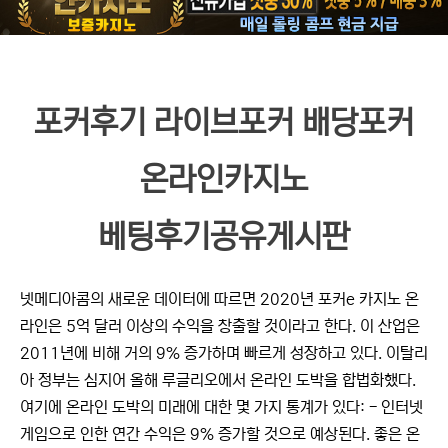
포커후기 라이브포커 배당포커
온라인카지노
베팅후기공유게시판
넷메디아콤의 새로운 데이터에 따르면 2020년 포커e 카지노 온
라인은 5억 달러 이상의 수익을 창출할 것이라고 한다. 이 산업은
2011년에 비해 거의 9% 증가하며 빠르게 성장하고 있다. 이탈리
아 정부는 심지어 올해 루글리오에서 온라인 도박을 합법화했다.
여기에 온라인 도박의 미래에 대한 몇 가지 통계가 있다: - 인터넷
게임으로 인한 연간 수익은 9% 증가할 것으로 예상된다. 좋은 온