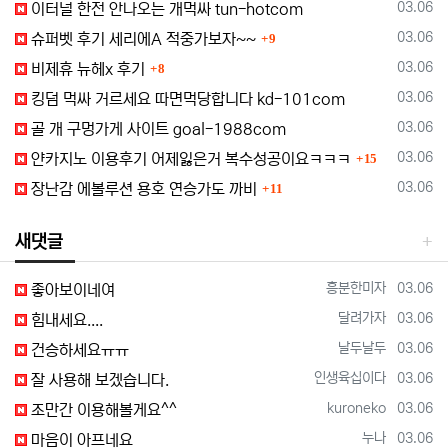
등록일
03.06
이터널 한전 안나오는 개먹싸 tun-hotcom
댓글
등록일
03.06
슈퍼벳 후기 세리에A 적중가보자~~
9
댓글
등록일
03.06
비제휴 뉴헤x 후기
8
등록일
03.06
킹덤 먹싸 거르세요 따면먹당합니다 kd-101com
등록일
03.06
골 개 구멍가게 사이트 goal-1988com
댓글
등록일
03.06
얀카지노 이용후기 어제잃은거 복수성공이요ㅋㅋㅋ
15
댓글
등록일
03.06
장난감 에볼루션 용호 연승가도 까비
11
새댓글
등록자
등록일
흥분한미자
03.06
좋아보이네여
등록자
등록일
달려가자
03.06
힘내세요....
등록자
등록일
날두날두
03.06
건승하세요ㅠㅠ
등록자
등록일
인생육십이다
03.06
잘 사용해 보겠습니다.
등록자
등록일
kuroneko
03.06
조만간 이용해볼게요^^
등록자
등록일
누나
03.06
마음이 아프네요