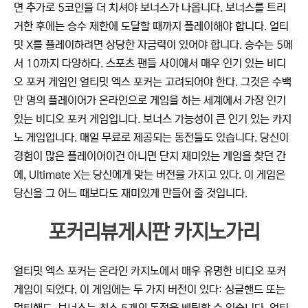
면 추가로 5코인을 더 치셔야 보너스가 나옵니다. 보너스를 트리
거한 후에는 승수 제한에 도달할 때까지 플레이해야 합니다. 얼티
밋 X를 플레이하려면 상당한 자금력이 있어야 합니다. 승수는 5에
서 10까지 다양하다. 스포츠 팬들 사이에서 매우 인기 있는 비디
오 포커 게임인 얼티밋 엑스 포커는 고려되어야 한다. 그것은 수백
만 명의 플레이어가 온라인으로 게임을 하는 세계에서 가장 인기
있는 비디오 포커 게임입니다. 보너스 가능성이 큰 인기 있는 카지
노 게임입니다. 매일 무료로 제공되는 동전들도 있습니다. 당신이
경험이 많은 플레이어이건 아니면 단지 재미있는 게임을 찾던 간
에, Ultimate X는 당신에게 맞는 버전을 가지고 있다. 이 게임은
당신을 그 어느 때보다도 재미있게 만들어 줄 것입니다.
포커리뷰게시판 카지노가리
얼티밋 엑스 포커는 온라인 카지노에서 매우 유명한 비디오 포커
게임이 되었다. 이 게임에는 두 가지 버전이 있다: 싱글핸드 또는
멀티핸드. 보너스는 최소 5개의 동전을 베팅할 수 있습니다. 얼티