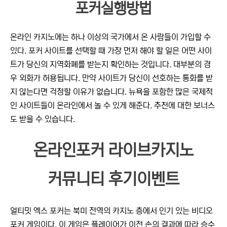
포커실행방법
온라인 카지노에는 하나 이상의 국가에서 온 사람들이 가입할 수
있다. 포커 사이트를 선택할 때 가장 먼저 해야 할 일은 어떤 사이
트가 당신의 지역화폐를 받는지 확인하는 것입니다. 대부분의 경
우 외화가 허용됩니다. 만약 사이트가 당신이 선호하는 통화를 받
지 않는다면 걱정할 이유가 없습니다. 뉴욕을 포함한 많은 국제적
인 사이트들이 온라인에서 놀 수 있게 해준다. 추천에 대한 보너스
도 받을 수 있습니다.
온라인포커 라이브카지노
커뮤니티 후기이벤트
얼티밋 엑스 포커는 북미 전역의 카지노 층에서 인기 있는 비디오
포커 게임이다. 이 게임은 플레이어가 이전 손의 결과에 따라 승수