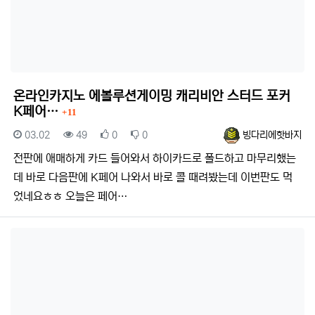
온라인카지노 에볼루션게이밍 캐리비안 스터드 포커
댓글
K페어…
11
등록일
조회
추천
비추천
등록자
03.02
49
0
0
빙다리에핫바지
전판에 애매하게 카드 들어와서 하이카드로 폴드하고 마무리했는
데 바로 다음판에 K페어 나와서 바로 콜 때려봤는데 이번판도 먹
었네요ㅎㅎ 오늘은 페어…