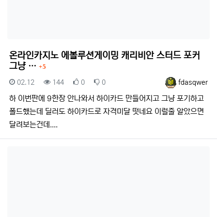
온라인카지노 에볼루션게이밍 캐리비안 스터드 포커
댓글
그냥 …
5
등록일
조회
추천
비추천
등록자
02.12
144
0
0
fdasqwer
하 이번판에 9한장 안나와서 하이카드 만들어지고 그냥 포기하고
폴드했는데 딜러도 하이카드로 자격미달 떳네요 이럴줄 알았으면
달려보는건데....