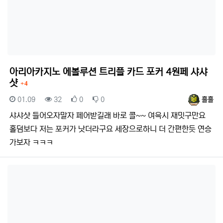
아리아카지노 에볼루션 트리플 카드 포커 4원페 샤샤
댓글
샷
4
등록일
조회
추천
비추천
등록자
01.09
32
0
0
홀홀
샤샤샷 들어오자말자 페어받길래 바로 콜~~ 여윽시 재밋구만요
홀덤보다 저는 포커가 낫더라구요 세장으로하니 더 간편한듯 연승
가보자 ㅋㅋㅋ