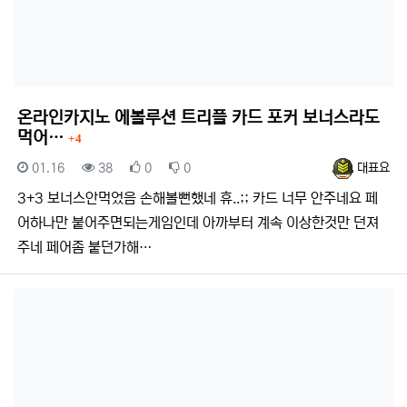
온라인카지노 에볼루션 트리플 카드 포커 보너스라도
댓글
먹어…
4
등록일
조회
추천
비추천
등록자
01.16
38
0
0
대표요
3+3 보너스안먹었음 손해볼뻔했네 휴..;; 카드 너무 안주네요 페
어하나만 붙어주면되는게임인데 아까부터 계속 이상한것만 던져
주네 페어좀 붙던가해…