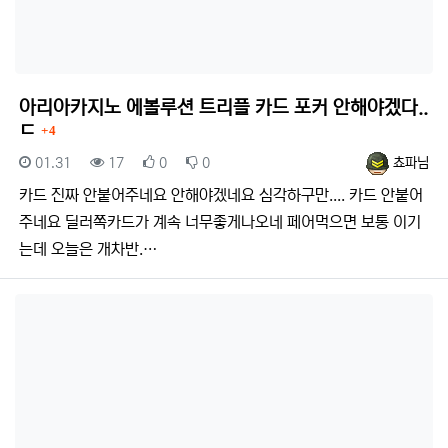
아리아카지노 에볼루션 트리플 카드 포커 안해야겠다..
댓글
ㄷ
4
등록일
조회
추천
비추천
등록자
01.31
17
0
0
쵸파님
카드 진짜 안붙어주네요 안해야겠네요 심각하구만.... 카드 안붙어
주네요 딜러쪽카드가 계속 너무좋게나오네 페어먹으면 보통 이기
는데 오늘은 개차반.…