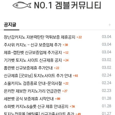
공지글
댓글
등록일
03.04
장난감카지노 자본력탄탄 먹튀보증 제휴공지
22
댓글
등록일
03.04
주사위 카지노 - 신규 보증업체 추가
30
댓글
등록일
03.04
제휴-캡틴벳 신규보증업체 추가공지
12
댓글
등록일
03.02
기가벳 토지노 사이트 신규제휴 공지
24
댓글
등록일
03.02
홈런벳 신규보증제휴 추가안내
22
댓글
등록일
02.24
신규제휴 [굿모닝] 토지노사이트 추가 안내
61
댓글
등록일
02.24
소울카지노 검증종료 안내-문의사절
22
댓글
등록일
02.23
온카판 제보한 카지노가리 언급관련
27
댓글
등록일
01.28
세븐벳 공식 보증제휴 시작안내
80
댓글
등록일
01.28
슈퍼벳 카지노&슬롯 신규 제휴 안내공지
56
댓글
등록일
01.27
토지노전문몰 [베팅룸] 신규가족사이트 추가
49