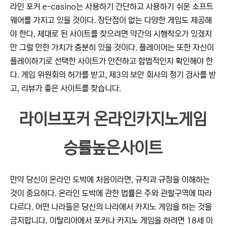
라인 포커 e-casino는 사용하기 간단하고 사용하기 쉬운 소프트
웨어를 가지고 있을 것이다. 장단점이 없는 다양한 게임도 제공해
야 한다. 제대로 된 사이트를 찾으려면 약간의 시행착오가 있겠지
만 그럴 만한 가치가 충분히 있을 것이다. 플레이어는 또한 자신이
플레이하기로 선택한 사이트가 안전하고 합법적인지 확인해야 한
다. 게임 위원회의 허가를 받고, 제3의 보안 회사의 정기 검사를 받
고, 리뷰가 좋은 사이트를 찾습니다.
라이브포커 온라인카지노게임
승률높은사이트
만약 당신이 온라인 도박에 처음이라면, 규칙과 규정을 이해하는
것이 중요하다. 온라인 도박에 관한 법률은 주와 관할구역에 따라
다르다. 어떤 나라들은 당신의 나라에서 카지노 게임을 하는 것을
금지합니다. 이탈리아에서 포커나 카지노 게임을 하려면 18세 이