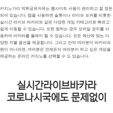
카지노가리 먹튀공유커뮤는 웹사이트 사용이 편리하고 잘 정돈
되어 있습니다. 탭을 사용하면 슬롯이나 라이브 포커를 비롯한
실시간 라이브 바카라와 같은 다양한 게임 카테고리로 빠르고
쉽게 이동할 수 있습니다. 또한 원하는 경우 모바일 장치를 사
용하여 바카라를 플레이 할 수 있습니다. 모든 예산에 맞는 다
양한 지불 옵션을 제공합니다. 그리고 만약 여러분이 바카라의
팬이 아니라면, 여러분은 언제든지 여러분이 하고 싶은 게임을
제공하는 온라인 카지노를 선택할 수 도 있습니다.
실시간라이브바카라
코로나시국에도 문제없이