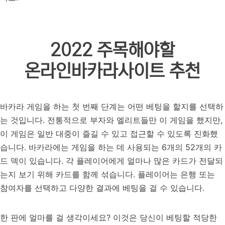
2022 주목해야할
온라인바카라사이트 추천
바카라 게임을 하는 첫 번째 단계는 어떤 베팅을 할지를 선택하
는 것입니다. 전통적으로 부자와 엘리트들만 이 게임을 했지만,
이 게임은 일반 대중이 즐길 수 있고 접근할 수 있도록 진화했
습니다. 바카라에는 게임을 하는 데 사용되는 6개의 52개의 카
드 덱이 있습니다. 각 플레이어에게 얼마나 많은 카드가 전달되
는지 보기 위해 카드를 함께 섞습니다. 플레이어는 은행 또는
참여자를 선택하고 다양한 결과에 베팅을 걸 수 있습니다.
한 판에 얼마를 걸 생각이세요? 이것은 당신이 베팅할 적당한