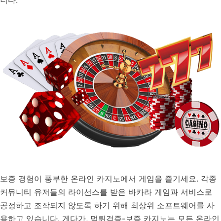
니다.
보증 경험이 풍부한 온라인 카지노에서 게임을 즐기세요. 각종
커뮤니티 유저들의 라이선스를 받은 바카라 게임과 서비스로
공정하고 조작되지 않도록 하기 위해 최상위 소프트웨어를 사
용하고 있습니다. 게다가, 먹튀검증-보증 카지노는 모든 온라인