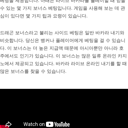
베팅을 제공합니다. 아래는 라이브 바카라를 플레이할 때 얻을
수 있는 몇 가지 보너스 베팅입니다. 게임을 사용해 보는 데 관
심이 있다면 몇 가지 팁과 요령이 있습니다.
드래곤 보너스라고 불리는 사이드 베팅은 일반 바카라 내기와
비슷합니다. 당신은 뱅커나 플레이어에게 베팅을 걸 수 있습니
다. 이 보너스는 더 높은 지급액 때문에 아시아뿐만 아니라 호
주에서도 인기가 있습니다. 이 보너스는 많은 일류 온라인 카지
노에서 제공되고 있습니다. 바카라 라이브 온라인 내기를 할 때
많은 보너스를 찾을 수 있습니다.