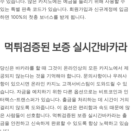
수 있습니다. 많은 카지노에는 예금을 늘리기 위해 사용할 수
있는 특별 판촉 코드가 있습니다. 회원가입과 신규계정에 입금
하면 100%의 첫충 보너스를 받게 됩니다.
먹튀검증된 보증 실시간바카라
당신은 바카라를 할 때 그것이 온라인상의 모든 카지노에서 제
공되지 않는다는 것을 기억해야 합니다. 문의사항이나 우려사
항이 있으시면 온라인 카지노 고객서비스팀이 도와드릴 수 있
습니다. 자금을 예치하기 위한 다른 옵션으로는 비트코인과 인
터랙스-트랜스퍼가 있습니다. 출금을 처리하는 데 시간이 거의
걸리지 않도록 도와줍니다. 이 옵션은 편리함과 속도 때문에 많
은 사람들이 선호합니다. 먹튀검증된 보증 실시간바카라는 출
금을 안전하고 신속하게 완료할 수 있도록 항상 노력하고 있습