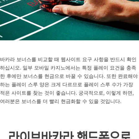
바카라 보너스를 비교할 때 웹사이트 요구 사항을 반드시 확인
하십시오. 일부 모바일 카지노에서는 특정 플레이 요건을 충족
한 후에만 보너스를 현금으로 바꿀 수 있습니다. 또한 완료해야
하는 플레이 스루 양은 크게 다르므로 플레이 스루 수가 가장
적은 사이트를 찾는 것이 좋습니다. 궁극적으로, 이렇게 하면,
여러분은 보너스를 더 빨리 현금화할 수 있을 것입니다.
라이브바카라 핸드폰으로