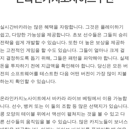
실시간바카라는 많은 혜택을 자랑합니다. 그것은 플레이하기
쉽고, 다양한 가능성을 제공합니다. 초보 선수들은 그들의 승리
전략을 쉽게 개발할 수 있습니다. 또한 더 높은 보상을 제공하
는 고전적인 게임을 할 수도 있습니다. 그들이 얼마나 크게 걸
지 결정하도록 돕기 위해, 그들은 패턴을 파악해야 합니다. 실제
돈을 투자하기 전에 지급액을 확인해야 합니다. 당신은 모든 버
전의 소프트웨어를 테스트한 다음 어떤 버전이 가장 많이 지불
하는지 확인할 수 있습니다.
온라인카지노사이트에서 바카라 라이브 베팅에서 이용 가능합
니다. 선수, 뱅커 또는 이 둘의 조합 등 많은 선택지가 있습니다.
콩 모양의 테이블 위에서 액션이 펼쳐지는 것을 볼 수 있고 다
른 선수들의 움직임을 볼 수 있습니다. 많은 카지노들이 보너스