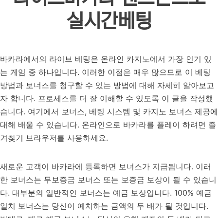
실시간베팅
바카라에서의 라이브 베팅은 온라인 카지노에서 가장 인기 있
는 게임 중 하나입니다. 이러한 이점은 매우 많으므로 이 베팅
방법과 보너스를 청구할 수 있는 방법에 대해 자세히 알아보고
자 합니다. 프로세스를 더 잘 이해할 수 있도록 이 글을 작성했
습니다. 여기에서 보너스, 베팅 시스템 및 카지노 보너스 제공에
대해 배울 수 있습니다. 온라인으로 바카라를 플레이 하려면 즐
겨찾기 브라우저를 사용하세요.
새로운 고객이 바카라에 등록하면 보너스가 지급됩니다. 이러
한 보너스는 무보증금 보너스 또는 보증금 보상이 될 수 있습니
다. 대부분의 일반적인 보너스는 예금 보상입니다. 100% 예금
일치 보너스는 당신이 예치하는 금액의 두 배가 될 것입니다.