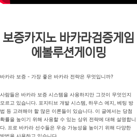
보증카지노 바카라검증게임
에볼루션게이밍
바카라 보증 - 가장 좋은 바카라 전략은 무엇입니까?
사람들은 바카라 보증 시스템을 사용하지만 그것이 무엇인지
모르고 있습니다. 포지티브 개발 시스템, 하우스 에지, 베팅 방
법 등 고려해야 할 많은 이론들이 있습니다. 이 글에서는 당첨
확률을 높이기 위해 사용할 수 있는 상위 전략에 대해 설명합니
다. 프로 바카라 선수들은 우승 가능성을 높이기 위해 다양한
방법을 사용하고 있습니다.