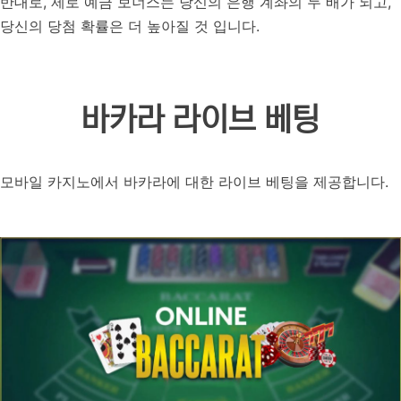
반대로, 제로 예금 보너스는 당신의 은행 계좌의 두 배가 되고,
당신의 당첨 확률은 더 높아질 것 입니다.
바카라 라이브 베팅
모바일 카지노에서 바카라에 대한 라이브 베팅을 제공합니다.