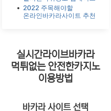
2022 주목해야할
온라인바카라사이트 추천
실시간라이브바카라
먹튀없는 안전한카지노
이용방법
바카라 사이트 선택