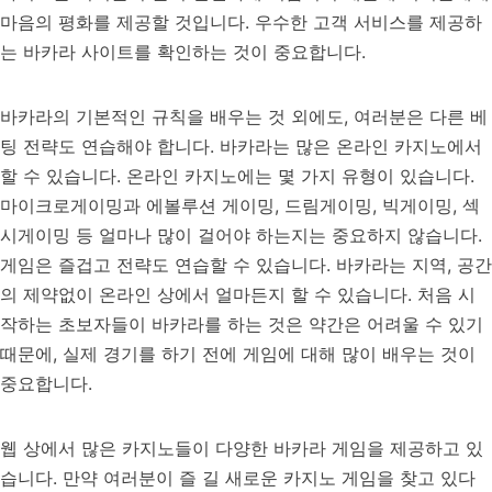
마음의 평화를 제공할 것입니다. 우수한 고객 서비스를 제공하
는 바카라 사이트를 확인하는 것이 중요합니다.
바카라의 기본적인 규칙을 배우는 것 외에도, 여러분은 다른 베
팅 전략도 연습해야 합니다. 바카라는 많은 온라인 카지노에서
할 수 있습니다. 온라인 카지노에는 몇 가지 유형이 있습니다.
마이크로게이밍과 에볼루션 게이밍, 드림게이밍, 빅게이밍, 섹
시게이밍 등 얼마나 많이 걸어야 하는지는 중요하지 않습니다.
게임은 즐겁고 전략도 연습할 수 있습니다. 바카라는 지역, 공간
의 제약없이 온라인 상에서 얼마든지 할 수 있습니다. 처음 시
작하는 초보자들이 바카라를 하는 것은 약간은 어려울 수 있기
때문에, 실제 경기를 하기 전에 게임에 대해 많이 배우는 것이
중요합니다.
웹 상에서 많은 카지노들이 다양한 바카라 게임을 제공하고 있
습니다. 만약 여러분이 즐 길 새로운 카지노 게임을 찾고 있다