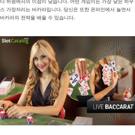
다 하원에서의 이점이 낮습니다. 어떤 게임이든 가장 낮은 하우
스 가장자리는 바카라입니다. 당신은 또한 온라인에서 놀면서
바카라의 전략을 배울 수 있습니다.