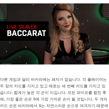
다른 게임과 달리 바카라에는 패자가 없습니다. 각 플레이어는
두 장의 카드를 가지고 있고 때로는 세 번째 카드를 가지고 있
습니다. 합계가 높은 각 손이 이깁니다. 모든 파이프를 합친 후
에, 가장 좋은 손은 9에 가장 가까운 손이 될 것입니다. 두 개의
카드 손은 바카라에서 9는 자연스러운 손으로 여겨지기 때문에