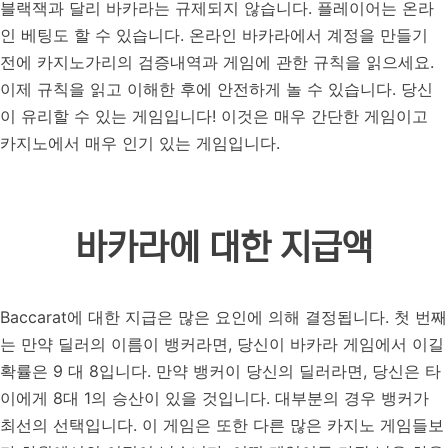
블랙잭과 달리 바카라는 규제되지 않습니다. 플레이어는 온라
인 베팅도 할 수 있습니다. 온라인 바카라에서 계정을 만들기
전에 카지노가리의 검증내역과 게임에 관한 규칙을 읽으세요.
이제 규칙을 읽고 이해한 후에 안전하게 놀 수 있습니다. 당신
이 유리할 수 있는 게임입니다! 이것은 매우 간단한 게임이고
카지노에서 매우 인기 있는 게임입니다.
바카라에 대한 지급액
Baccarat에 대한 지급은 많은 요인에 의해 결정됩니다. 첫 번째
는 만약 딜러의 이름이 뱅커라면, 당신이 바카라 게임에서 이길
확률은 9 대 8입니다. 만약 뱅커이 당신의 딜러라면, 당신은 타
이에게 8대 1의 승산이 있을 것입니다. 대부분의 경우 뱅커가
최선의 선택입니다. 이 게임은 또한 다른 많은 카지노 게임들보