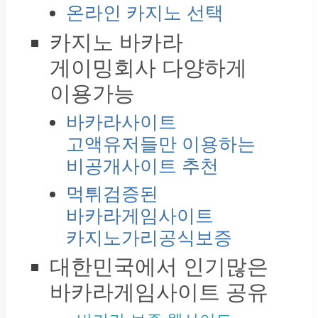
온라인 카지노 선택
카지노 바카라
게이밍회사 다양하게
이용가능
바카라사이트
고액유저들만 이용하는
비공개사이트 추천
먹튀검증된
바카라게임사이트
카지노가리공식보증
대한민국에서 인기많은
바카라게임사이트 공유