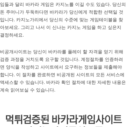
임들과 달리 바카라 게임은 카지노를 이길 수도 있습다. 당신의
돈 주머니가 두둑하다면 바카라가 당신에게 적합한 선택일 것
입니다. 카지노가리에서 당신의 수준에 맞는 게임테이블을 찾
아보세요. 그리고 나서 이 신나는 카지노 게임을 하고 싶은지
결정하세요.
비공개사이트는 당신이 바카라를 플레이 할 자격을 얻기 위해
검증 과정을 거치도록 요구할 것입니다. 계정절차를 인증하려
면 양식을 작성하고 사이트에서 요구하는 정보들을 제출해야
합니다. 이 절차를 완료하면 비공개된 사이트의 모든 서비스에
액세스할 수 있습니다. 바카라 확인 절차에 대한 자세한 내용은
계속 읽어보실 수 있습니다.
먹튀검증된 바카라게임사이트