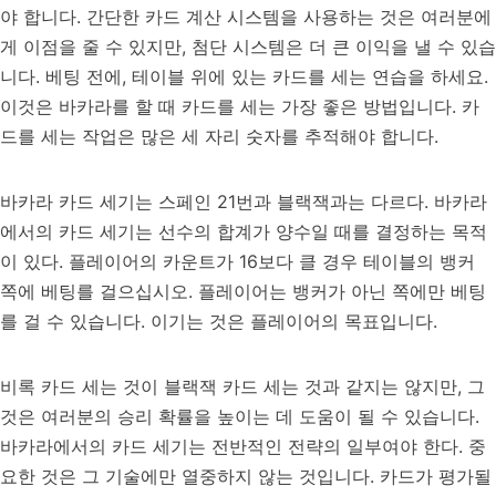
야 합니다. 간단한 카드 계산 시스템을 사용하는 것은 여러분에
게 이점을 줄 수 있지만, 첨단 시스템은 더 큰 이익을 낼 수 있습
니다. 베팅 전에, 테이블 위에 있는 카드를 세는 연습을 하세요.
이것은 바카라를 할 때 카드를 세는 가장 좋은 방법입니다. 카
드를 세는 작업은 많은 세 자리 숫자를 추적해야 합니다.
바카라 카드 세기는 스페인 21번과 블랙잭과는 다르다. 바카라
에서의 카드 세기는 선수의 합계가 양수일 때를 결정하는 목적
이 있다. 플레이어의 카운트가 16보다 클 경우 테이블의 뱅커
쪽에 베팅를 걸으십시오. 플레이어는 뱅커가 아닌 쪽에만 베팅
를 걸 수 있습니다. 이기는 것은 플레이어의 목표입니다.
비록 카드 세는 것이 블랙잭 카드 세는 것과 같지는 않지만, 그
것은 여러분의 승리 확률을 높이는 데 도움이 될 수 있습니다.
바카라에서의 카드 세기는 전반적인 전략의 일부여야 한다. 중
요한 것은 그 기술에만 열중하지 않는 것입니다. 카드가 평가될