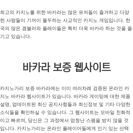
최고의 카지노를 위한 바카라는 많은 유저들이 즐겨하고 다양
한 사람들이 기꺼이 몰두하는 사교적인 카지노 게임입니다. 한
국의 많은 겜블러와 플레이들은 특히 더욱 바카라 하는 것을 즐
기고 있습니다.
바카라 보증 웹사이트
카지노가리 보증 바카라에는 이미 여러차례 검증된 온라인 카
지노 바카라 웹사이트가 있습니다. 바카라 게이밍에 대한 제품
설명, 업데이트된 최신 공지사항들과 최신정보 및 기타 다양한
소식들을 확인하실 수 있습니다. 그 웹사이트는 모바일 친화적
이고 빠르며, 당신은 그 과정에서 엄청난 스팸을 받지 않을 것
입니다. 카지노가리는 온라인 플레이어들에게 인기 있는 선택