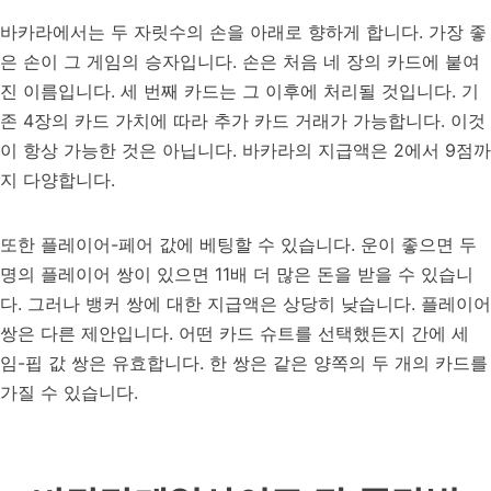
바카라에서는 두 자릿수의 손을 아래로 향하게 합니다. 가장 좋
은 손이 그 게임의 승자입니다. 손은 처음 네 장의 카드에 붙여
진 이름입니다. 세 번째 카드는 그 이후에 처리될 것입니다. 기
존 4장의 카드 가치에 따라 추가 카드 거래가 가능합니다. 이것
이 항상 가능한 것은 아닙니다. 바카라의 지급액은 2에서 9점까
지 다양합니다.
또한 플레이어-페어 값에 베팅할 수 있습니다. 운이 좋으면 두
명의 플레이어 쌍이 있으면 11배 더 많은 돈을 받을 수 있습니
다. 그러나 뱅커 쌍에 대한 지급액은 상당히 낮습니다. 플레이어
쌍은 다른 제안입니다. 어떤 카드 슈트를 선택했든지 간에 세
임-핍 값 쌍은 유효합니다. 한 쌍은 같은 양쪽의 두 개의 카드를
가질 수 있습니다.