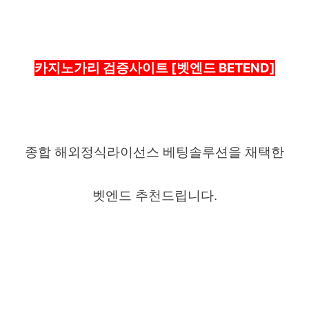
카지노가리 검증사이트 [벳엔드 BETEND]
종합 해외정식라이선스 베팅솔루션을 채택한
벳엔드 추천드립니다.