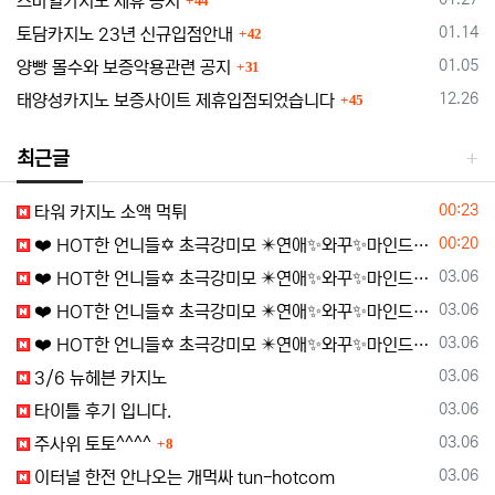
스마일카지노 제휴 공지
44
댓글
등록일
01.14
토담카지노 23년 신규입점안내
42
댓글
등록일
01.05
양빵 몰수와 보증악용관련 공지
31
댓글
등록일
12.26
태양성카지노 보증사이트 제휴입점되었습니다
45
최근글
등록일
00:23
타워 카지노 소액 먹튀
등록일
00:20
❤️ HOT한 언니들✡️ 초극강미모 ✴️연애✨와꾸✨마인드✴️100%실사✴️✨여대생✨예술적 몸매 ❤️여신들 대기중...
등록일
03.06
❤️ HOT한 언니들✡️ 초극강미모 ✴️연애✨와꾸✨마인드✴️100%실사✴️✨여대생✨예술적 몸매 ❤️여신들 대기중...
등록일
03.06
❤️ HOT한 언니들✡️ 초극강미모 ✴️연애✨와꾸✨마인드✴️100%실사✴️✨여대생✨예술적 몸매 ❤️여신들 대기중...
등록일
03.06
❤️ HOT한 언니들✡️ 초극강미모 ✴️연애✨와꾸✨마인드✴️100%실사✴️✨여대생✨예술적 몸매 ❤️여신들 대기중...
등록일
03.06
3/6 뉴헤븐 카지노
등록일
03.06
타이틀 후기 입니다.
댓글
등록일
03.06
주사위 토토^^^^
8
등록일
03.06
이터널 한전 안나오는 개먹싸 tun-hotcom