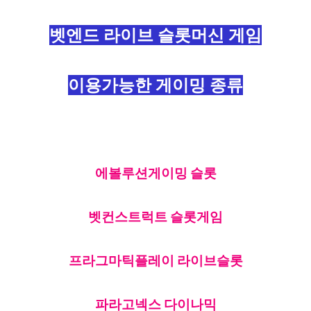
벳엔드 라이브 슬롯머신 게임
이용가능한 게이밍 종류
에볼루션게이밍 슬롯
벳컨스트럭트 슬롯게임
프라그마틱플레이 라이브슬롯
파라고넥스 다이나믹