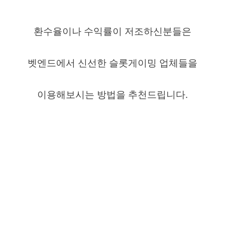
환수율이나 수익률이 저조하신분들은
벳엔드에서 신선한 슬롯게이밍 업체들을
이용해보시는 방법을 추천드립니다.