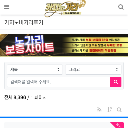
메뉴
카지노바카라후기
검색대상
검색어
검색하
전체
8,396
/ 1 페이지
RSS
게시물 
게시
New