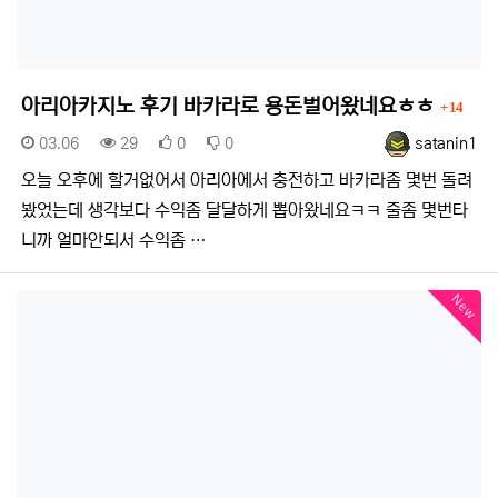
댓글
아리아카지노 후기 바카라로 용돈벌어왔네요ㅎㅎ
14
등록일
조회
추천
비추천
등록자
03.06
29
0
0
satanin1
오늘 오후에 할거없어서 아리아에서 충전하고 바카라좀 몇번 돌려
봤었는데 생각보다 수익좀 달달하게 뽑아왔네요ㅋㅋ 줄좀 몇번타
니까 얼마안되서 수익좀 …
New