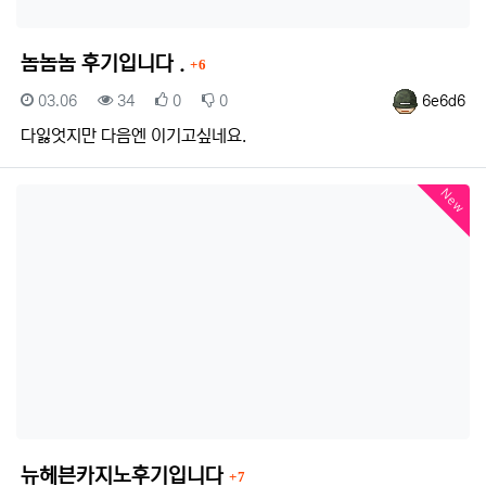
댓글
놈놈놈 후기입니다 .
6
등록일
조회
추천
비추천
등록자
03.06
34
0
0
6e6d6
다잃엇지만 다음엔 이기고싶네요.
New
댓글
뉴헤븐카지노후기입니다
7