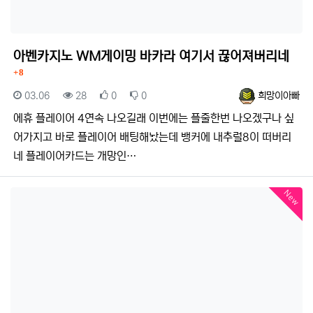
댓글
아벤카지노 WM게이밍 바카라 여기서 끊어져버리네
8
등록일
조회
추천
비추천
등록자
03.06
28
0
0
희망이아빠
에휴 플레이어 4연속 나오길래 이번에는 플줄한번 나오겠구나 싶
어가지고 바로 플레이어 배팅해놨는데 뱅커에 내추럴8이 떠버리
네 플레이어카드는 개망인…
New