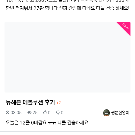
10만 충전하고 200원으로 돌렸습니다 먹죽먹죽 하다가 1000배
한번 터져둬서 27환 합니다 진짜 간만에 따네요 다들 건승 하세요!
New
댓글
뉴헤븐 에볼루션 후기
7
등록일
조회
추천
비추천
등록자
03.05
25
0
0
광분한영이
오늘은 12출 0마감요 ㅠㅠ 다들 건승하세요