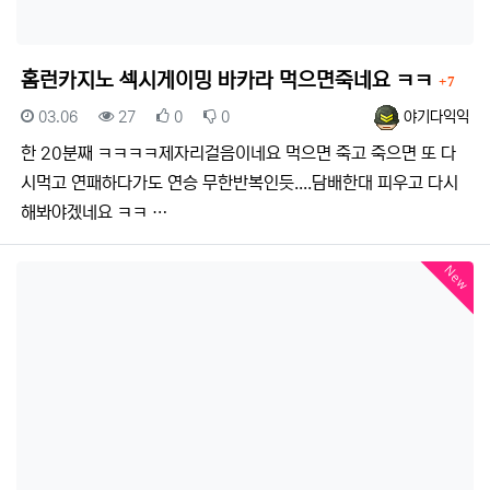
댓글
홈런카지노 섹시게이밍 바카라 먹으면죽네요 ㅋㅋ
7
등록일
조회
추천
비추천
등록자
03.06
27
0
0
야기다익익
한 20분째 ㅋㅋㅋㅋ제자리걸음이네요 먹으면 죽고 죽으면 또 다
시먹고 연패하다가도 연승 무한반복인듯....담배한대 피우고 다시
해봐야겠네요 ㅋㅋ …
New