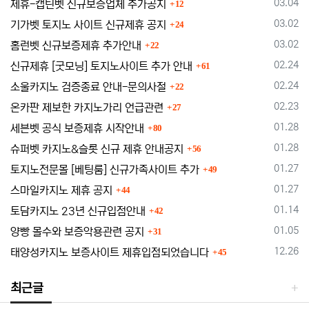
등록일
03.04
제휴-캡틴벳 신규보증업체 추가공지
12
댓글
등록일
03.02
기가벳 토지노 사이트 신규제휴 공지
24
댓글
등록일
03.02
홈런벳 신규보증제휴 추가안내
22
댓글
등록일
02.24
신규제휴 [굿모닝] 토지노사이트 추가 안내
61
댓글
등록일
02.24
소울카지노 검증종료 안내-문의사절
22
댓글
등록일
02.23
온카판 제보한 카지노가리 언급관련
27
댓글
등록일
01.28
세븐벳 공식 보증제휴 시작안내
80
댓글
등록일
01.28
슈퍼벳 카지노&슬롯 신규 제휴 안내공지
56
댓글
등록일
01.27
토지노전문몰 [베팅룸] 신규가족사이트 추가
49
댓글
등록일
01.27
스마일카지노 제휴 공지
44
댓글
등록일
01.14
토담카지노 23년 신규입점안내
42
댓글
등록일
01.05
양빵 몰수와 보증악용관련 공지
31
댓글
등록일
12.26
태양성카지노 보증사이트 제휴입점되었습니다
45
최근글