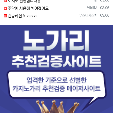
aj
03.06
토지노 환영합니다 !!
등록자
등록일
닉네IM
03.06
주말에 사용해 봐야겠어요
등록자
등록일
무츠이카즈치
03.06
건승하십쇼 ㅎㅎㅎ