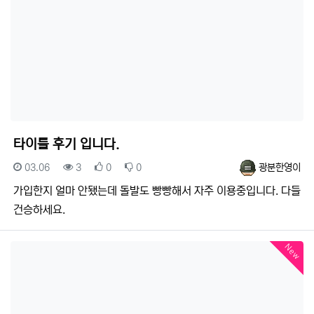
타이틀 후기 입니다.
등록일
조회
추천
비추천
등록자
03.06
3
0
0
광분한영이
가입한지 얼마 안됐는데 돌발도 빵빵해서 자주 이용중입니다. 다들
건승하세요.
New