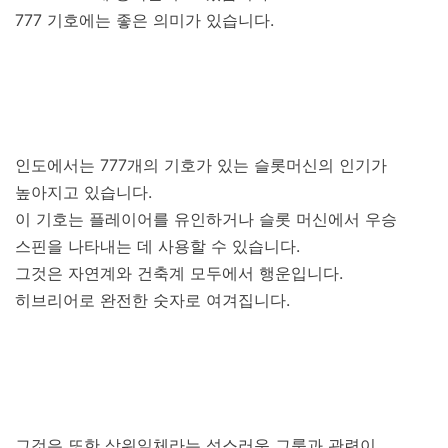
777 기호에는 좋은 의미가 있습니다.
인도에서는 777개의 기호가 있는 슬롯머신의 인기가
높아지고 있습니다.
이 기호는 플레이어를 유인하거나 슬롯 머신에서 우승
스핀을 나타내는 데 사용할 수 있습니다.
그것은 자연계와 건축계 모두에서 행운입니다.
히브리어로 완전한 숫자로 여겨집니다.
그것은 또한 삼위일체라는 성스러운 그룹과 관련이