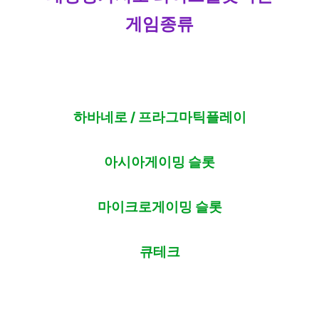
게임종류
하바네로 / 프라그마틱플레이
아시아게이밍 슬롯
마이크로게이밍 슬롯
큐테크