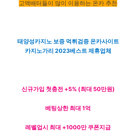
고액배터들이 많이 이용하는 온카 추천
태양성카지노 보증 먹튀검증 온카사이트
카지노가리 2023베스트 제휴업체
신규가입 첫충전 +5% (최대 50만원)
베팅상한 최대 1억
레벨업시 최대 +1000만 쿠폰지급