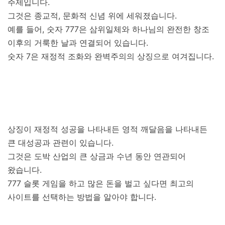
주제입니다.
그것은 종교적, 문화적 신념 위에 세워졌습니다.
예를 들어, 숫자 777은 삼위일체와 하나님의 완전한 창조
이후의 거룩한 날과 연결되어 있습니다.
숫자 7은 재정적 조화와 완벽주의의 상징으로 여겨집니다.
상징이 재정적 성공을 나타내든 영적 깨달음을 나타내든
큰 대성공과 관련이 있습니다.
그것은 도박 산업의 큰 상금과 수년 동안 연관되어
왔습니다.
777 슬롯 게임을 하고 많은 돈을 벌고 싶다면 최고의
사이트를 선택하는 방법을 알아야 합니다.