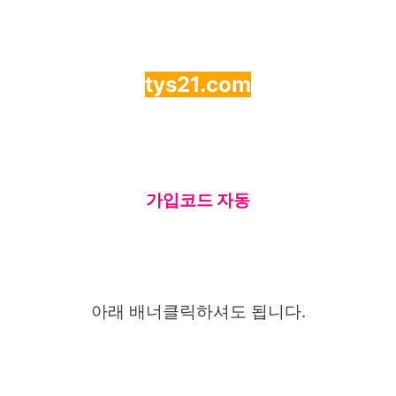
tys21.com
가입코드 자동
아래 배너클릭하셔도 됩니다.