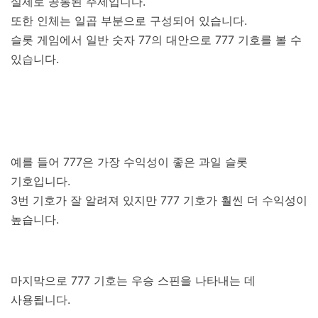
실제로 공통된 주제입니다.
또한 인체는 일곱 부분으로 구성되어 있습니다.
슬롯 게임에서 일반 숫자 77의 대안으로 777 기호를 볼 수
있습니다.
예를 들어 777은 가장 수익성이 좋은 과일 슬롯
기호입니다.
3번 기호가 잘 알려져 있지만 777 기호가 훨씬 더 수익성이
높습니다.
마지막으로 777 기호는 우승 스핀을 나타내는 데
사용됩니다.