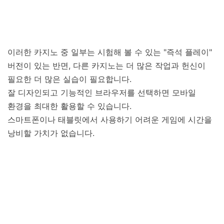
이러한 카지노 중 일부는 시험해 볼 수 있는 "즉석 플레이"
버전이 있는 반면, 다른 카지노는 더 많은 작업과 헌신이
필요한 더 많은 실습이 필요합니다.
잘 디자인되고 기능적인 브라우저를 선택하면 모바일
환경을 최대한 활용할 수 있습니다.
스마트폰이나 태블릿에서 사용하기 어려운 게임에 시간을
낭비할 가치가 없습니다.