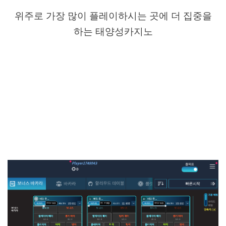
위주로 가장 많이 플레이하시는 곳에 더 집중을
하는 태양성카지노