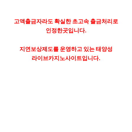
고액출금자라도 확실한 초고속 출금처리로
인정한곳입니다.
지연보상제도를 운영하고 있는 태양성
라이브카지노사이트입니다.