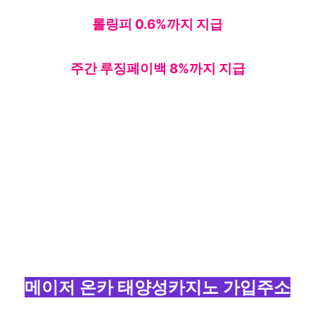
롤링피 0.6%까지 지급
주간 루징페이백 8%까지 지급
메이저 온카 태양성카지노 가입주소