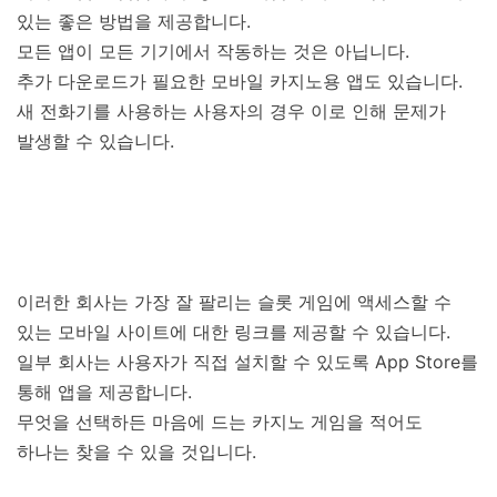
있는 좋은 방법을 제공합니다.
모든 앱이 모든 기기에서 작동하는 것은 아닙니다.
추가 다운로드가 필요한 모바일 카지노용 앱도 있습니다.
새 전화기를 사용하는 사용자의 경우 이로 인해 문제가
발생할 수 있습니다.
이러한 회사는 가장 잘 팔리는 슬롯 게임에 액세스할 수
있는 모바일 사이트에 대한 링크를 제공할 수 있습니다.
일부 회사는 사용자가 직접 설치할 수 있도록 App Store를
통해 앱을 제공합니다.
무엇을 선택하든 마음에 드는 카지노 게임을 적어도
하나는 찾을 수 있을 것입니다.