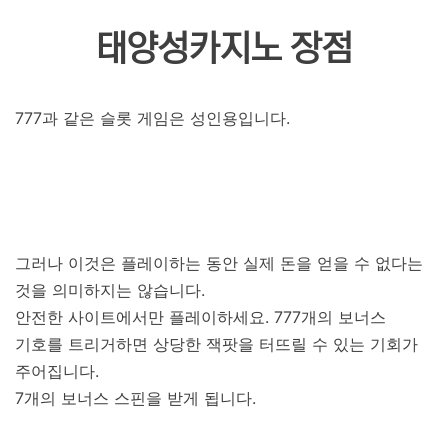
태양성카지노 장점
777과 같은 슬롯 게임은 성인용입니다.
그러나 이것은 플레이하는 동안 실제 돈을 얻을 수 없다는
것을 의미하지는 않습니다.
안전한 사이트에서만 플레이하세요. 777개의 보너스
기호를 트리거하면 상당한 잭팟을 터뜨릴 수 있는 기회가
주어집니다.
7개의 보너스 스핀을 받게 됩니다.