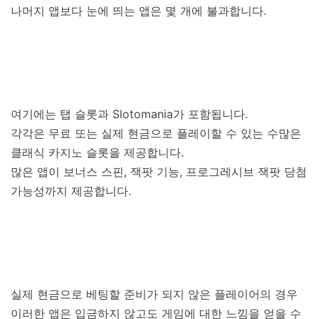
나머지 앱보다 눈에 띄는 앱은 몇 개에 불과합니다.
여기에는 탭 슬롯과 Slotomania가 포함됩니다.
각각은 무료 또는 실제 현금으로 플레이할 수 있는 수많은
클래식 카지노 슬롯을 제공합니다.
많은 앱이 보너스 스핀, 잭팟 기능, 프로그레시브 잭팟 당첨
가능성까지 제공합니다.
실제 현금으로 베팅할 준비가 되지 않은 플레이어의 경우
이러한 앱은 입금하지 않고도 게임에 대한 느낌을 얻을 수