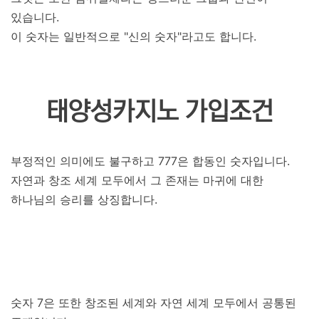
있습니다.
이 숫자는 일반적으로 "신의 숫자"라고도 합니다.
태양성카지노 가입조건
부정적인 의미에도 불구하고 777은 합동인 숫자입니다.
자연과 창조 세계 모두에서 그 존재는 마귀에 대한
하나님의 승리를 상징합니다.
숫자 7은 또한 창조된 세계와 자연 세계 모두에서 공통된