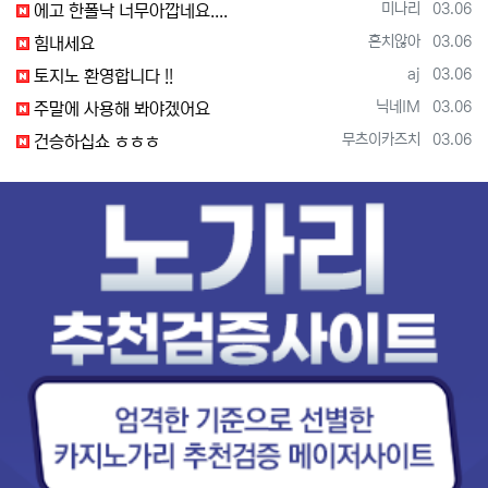
등록자
등록일
미나리
03.06
에고 한폴낙 너무아깝네요....
등록자
등록일
흔치않아
03.06
힘내세요
등록자
등록일
aj
03.06
토지노 환영합니다 !!
등록자
등록일
닉네IM
03.06
주말에 사용해 봐야겠어요
등록자
등록일
무츠이카즈치
03.06
건승하십쇼 ㅎㅎㅎ