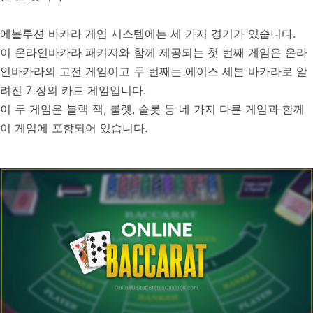
에볼루션 바카라 게임 시스템에는 세 가지 경기가 있습니다.
이 온라인바카라 패키지와 함께 제공되는 첫 번째 게임은 온라
인바카라의 고전 게임이고 두 번째는 에이스 세븐 바카라로 알
려진 7 장의 카드 게임입니다.
이 두 게임은 블랙 잭, 룰렛, 슬롯 등 네 가지 다른 게임과 함께
이 게임에 포함되어 있습니다.