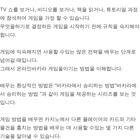
TV 쇼를 보거나, 비디오를 보거나, 책을 읽거나, 튜토리얼 과정
에 참석하여 게임을 가정 할 수 있습니다.
무엇을하기로 결정하든 게임을 시작하기 전에 규칙을 숙지해야
합니다.
게임에 익숙해지면 사용할 수있는 많은 전략을 배우는 단계로
넘어갈 때입니다.
그래서 온라인바카라 게임을이기는 방법을 이해합니다.
배우는 환상적인 방법은 "바카라에서 승리하는 방법"바카라에
서 승리하는 방법 "과 같이 게임을 제공하는 시리즈를 보는 것
입니다.
게임 방법을 배우면 카지노에서 다른 플레이어의 카드와 기타
물건을 훔치는 방법을 배우는 데 사용할 수있는 몇 가지 다른
기술을 알아낼 수 있습니다.