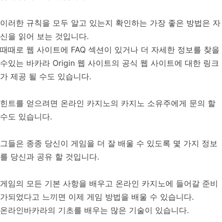
이러한 규칙을 모두 알고 있는지 확인하는 가장 좋은 방법은 자
신을 읽어 보는 것입니다.
때때로 웹 사이트에 FAQ 섹션이 있거나 더 자세한 정보를 찾을
수있는 바카라 Origin 웹 사이트의 공식 웹 사이트에 대한 링크
가 제공 될 수도 있습니다.
힌트를 얻으려면 온라인 카지노의 카지노 소유주에게 문의 할
수도 있습니다.
그들은 종종 당신이 게임을 더 잘 배울 수 있도록 몇 가지 정보
를 당신과 공유 할 것입니다.
게임의 모든 기본 사항을 배우고 온라인 카지노에 들어갈 준비
가되었다고 느끼면 이제 게임 방법을 배울 수 있습니다.
온라인바카라의 기초를 배우는 많은 기술이 있습니다.