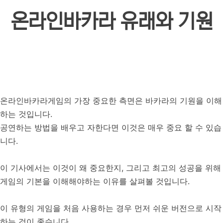
온라인바카라 유래와 기원
온라인바카라게임의 가장 중요한 측면은 바카라의 기원을 이해
하는 것입니다.
공연하는 방법을 배우고 자한다면 이것은 매우 중요 할 수 있습
니다.
이 기사에서는 이것이 왜 중요한지, 그리고 최고의 성공을 위해
게임의 기본을 이해해야하는 이유를 살펴볼 것입니다.
이 유형의 게임을 처음 사용하는 경우 먼저 쉬운 버전으로 시작
하는 것이 좋습니다.