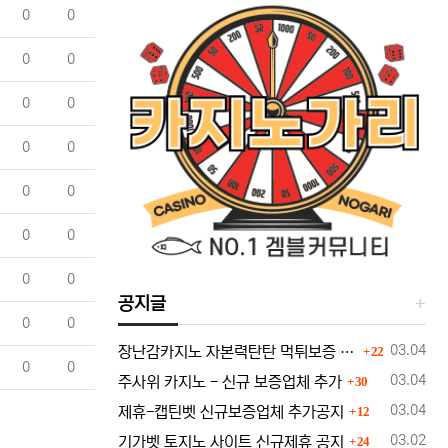
추천
비추천
0
0
추천
비추천
0
0
추천
비추천
0
0
추천
비추천
0
0
추천
비추천
0
0
추천
비추천
0
0
추천
비추천
0
0
공지글
추천
비추천
0
0
댓글
등록일
03.04
장난감카지노 자본력탄탄 먹튀보증 제휴공지
22
추천
비추천
0
0
댓글
등록일
03.04
주사위 카지노 - 신규 보증업체 추가
30
댓글
등록일
03.04
제휴-캡틴벳 신규보증업체 추가공지
12
댓글
등록일
03.02
기가벳 토지노 사이트 신규제휴 공지
24