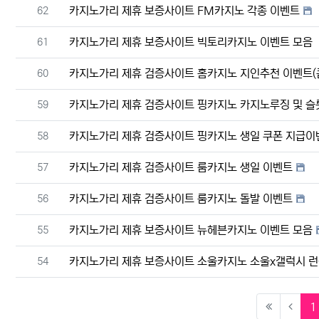
번호
카지노가리 제휴 보증사이트 FM카지노 각종 이벤트
62
번호
카지노가리 제휴 보증사이트 빅토리카지노 이벤트 모음
61
번호
카지노가리 제휴 검증사이트 홈카지노 지인추천 이벤트(
60
번호
카지노가리 제휴 검증사이트 핑카지노 카지노루징 및 슬
59
번호
카지노가리 제휴 검증사이트 핑카지노 생일 쿠폰 지급이
58
번호
카지노가리 제휴 검증사이트 룸카지노 생일 이벤트
57
번호
카지노가리 제휴 검증사이트 룸카지노 돌발 이벤트
56
번호
카지노가리 제휴 보증사이트 뉴헤븐카지노 이벤트 모음
55
번호
카지노가리 제휴 보증사이트 소울카지노 소울x갤럭시 
54
1