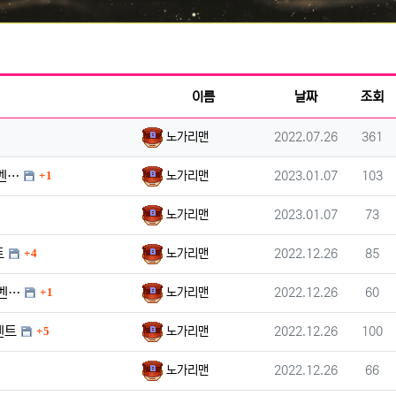
이름
날짜
조회
등록자
등록일
조회
노가리맨
2022.07.26
361
댓글
벤…
등록자
등록일
조회
노가리맨
2023.01.07
103
1
등록자
등록일
조회
노가리맨
2023.01.07
73
댓글
트
등록자
등록일
조회
노가리맨
2022.12.26
85
4
댓글
벤…
등록자
등록일
조회
노가리맨
2022.12.26
60
1
댓글
벤트
등록자
등록일
조회
노가리맨
2022.12.26
100
5
글
등록자
등록일
조회
노가리맨
2022.12.26
66