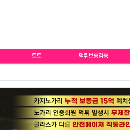
토토
먹튀보증검증