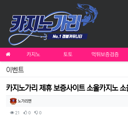
메인 메뉴
카지노
토토
먹튀보증검증
이벤트
카지노가리 제휴 보증사이트 소울카지노 소
작성자 정보
작성
노가리맨
컨텐츠 정보
조회
추천
비추천
21
0
0
본문