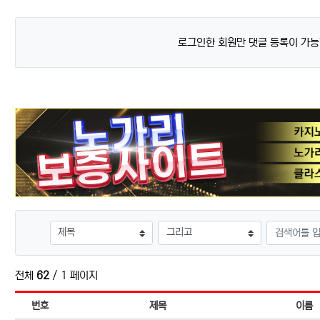
로그인한 회원만 댓글 등록이 가능
검색대상
검색어
전체
62
/ 1 페이지
번호
제목
이름