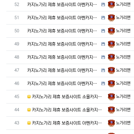
번호
등록자
52
카지노가리 제휴 보증사이트 아벤카지노 초대박 지인 추천 이벤트
노가리맨
번호
등록자
51
카지노가리 제휴 보증사이트 아벤카지노 돌발 이벤트
노가리맨
번호
등록자
50
카지노가리 제휴 보증사이트 아벤카지노 생일축하 이벤트
노가리맨
번호
등록자
49
카지노가리 제휴 보증사이트 아벤카지노 미니게임 첫충&매충 이벤트
노가리맨
번호
등록자
48
카지노가리 제휴 보증사이트 아벤카지노 출석체크 이벤트
노가리맨
번호
등록자
47
카지노가리 제휴 보증사이트 아벤카지노 월급날 이벤트
노가리맨
번호
등록자
46
카지노가리 제휴 보증사이트 아벤카지노 VIP 이벤트
노가리맨
번호
등록자
45
카지노가리 제휴 보증사이트 소울카지노 재충 쿠폰 이벤트 2021년 12월 진행중~
노가리맨
번호
등록자
44
카지노가리 제휴 보증사이트 소울카지노 지인추천 이벤트 2021년 12월 진행중~
노가리맨
번호
등록자
43
카지노가리 제휴 보증사이트 아벤카지노 라이브 연승/연패 이벤트 2021년 12월 진행중~
노가리맨