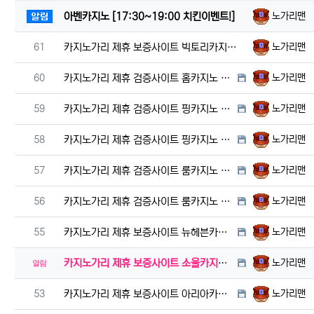
번호
공지사항
등록자
아벤카지노 [17:30~19:00 치킨이벤트!]
노가리맨
번호
등록자
61
카지노가리 제휴 보증사이트 빅토리카지노 이벤트 모음
노가리맨
번호
등록자
60
카지노가리 제휴 검증사이트 홈카지노 지인추천 이벤트(콤프)
노가리맨
번호
등록자
59
카지노가리 제휴 검증사이트 핑카지노 카지노루징 및 슬롯루징 이벤트
노가리맨
번호
등록자
58
카지노가리 제휴 검증사이트 핑카지노 생일 쿠폰 지급이벤트
노가리맨
번호
등록자
57
카지노가리 제휴 검증사이트 룸카지노 생일 이벤트
노가리맨
번호
등록자
56
카지노가리 제휴 검증사이트 룸카지노 돌발 이벤트
노가리맨
번호
등록자
55
카지노가리 제휴 보증사이트 뉴헤븐카지노 이벤트 모음
노가리맨
등록자
카지노가리 제휴 보증사이트 소울카지노 소울x갤럭시 런칭 이벤트
노가리맨
열람
번호
등록자
53
카지노가리 제휴 보증사이트 아리아카지노 이벤트 모음 안내
노가리맨