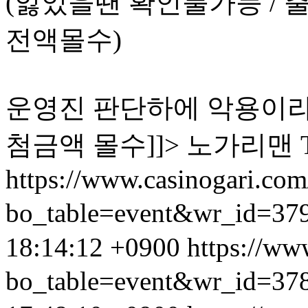
(잃었을땐 확인불가능 / 
전액몰수)
운영진 판단하에 악용이라 
첨금액 몰수]]>
노가리맨
https://www.casinogari.com
bo_table=event&wr_id=37
18:14:12 +0900
https://ww
bo_table=event&wr_id=37