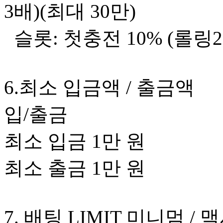
3배)(최대 30만)
슬롯: 첫충전 10% (롤링2
6.최소 입금액 / 출금액
입/출금
최소 입금 1만 원
최소 출금 1만 원
7. 배팅 LIMIT 미니멈 / 