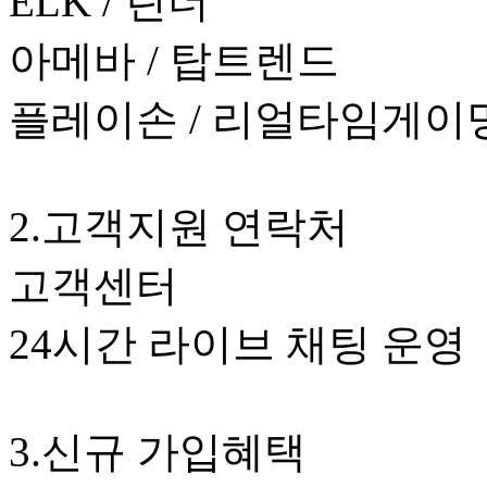
ELK / 린더
아메바 / 탑트렌드
플레이손 / 리얼타임게이
2.고객지원 연락처
고객센터
24시간 라이브 채팅 운영
3.신규 가입혜택