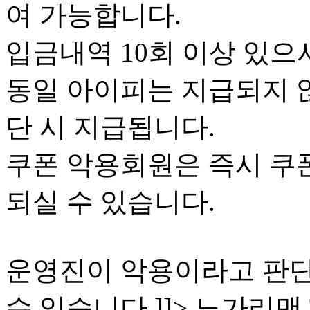
여 가능합니다.
입금내역 10회 이상 있으
동일 아이피는 지급되지 
단 시 지급됩니다.
쿠폰 악용회원은 즉시 쿠
되실 수 있습니다.
운영진이 악용이라고 판단
수 있습니다.]]>
노가리맨