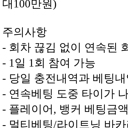
대100만원)
주의사항
- 회차 끊김 없이 연속된
- 1일 1회 참여 가능
- 당일 충전내역과 베팅
- 연속베팅 도중 타이가 
- 플레이어, 뱅커 베팅금
- 멀티베팅/라이트닝 바카