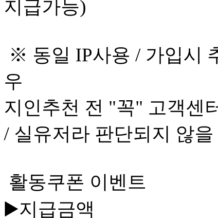
지급가능)
※ 동일 IP사용 / 가입시
우
지인추천 전 "꼭" 고객센
/ 실유저라 판단되지 않을
활동쿠폰 이벤트
▶️지급금액