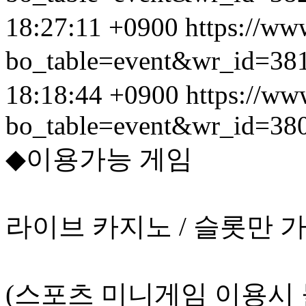
18:27:11 +0900
https://ww
bo_table=event&wr_id=38
18:18:44 +0900
https://ww
bo_table=event&wr_id=38
◆이용가능 게임
라이브 카지노 / 슬롯만 
(스포츠 미니게임 이용시 