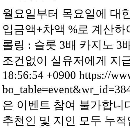
월요일부터 목요일에 대
입금액+차액 %로 계산하
롤링 : 슬롯 3배 카지노 3배
조건없이 실유저에게 지급]
18:56:54 +0900
https://ww
bo_table=event&wr_id=38
은 이벤트 참여 불가합니
추천인 및 지인 모두 누적