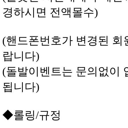
경하시면 전액몰수)
(핸드폰번호가 변경된 
랍니다)
(돌발이벤트는 문의없이
됩니다)
◆롤링/규정