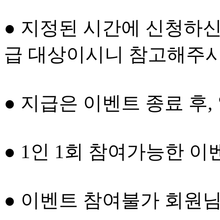
● 지정된 시간에 신청하신
급 대상이시니 참고해주시
● 지급은 이벤트 종료 후
● 1인 1회 참여가능한 
● 이벤트 참여불가 회원