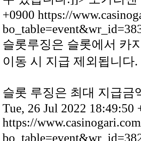
+0900
https://www.casinog
bo_table=event&wr_id=38
슬롯루징은 슬롯에서 카지
이동 시 지급 제외됩니다.
슬롯 루징은 최대 지급금액 
Tue, 26 Jul 2022 18:49:50
https://www.casinogari.com
bo_table=event&wr_id=38