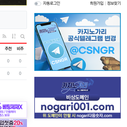
자동로그인
회원가입
정보찾기
RSS
게시물 정렬
게시판 검색
추천
비추
추천
비추천
0
0
추천
비추천
0
0