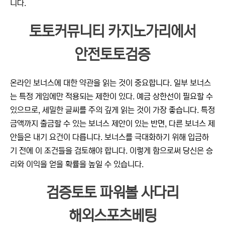
니다.
토토커뮤니티 카지노가리에서
안전토토검증
온라인 보너스에 대한 약관을 읽는 것이 중요합니다. 일부 보너스
는 특정 게임에만 적용되는 제한이 있다. 예금 상한선이 필요할 수
있으므로, 세밀한 글씨를 주의 깊게 읽는 것이 가장 좋습니다. 특정
금액까지 출금할 수 있는 보너스 제안이 있는 반면, 다른 보너스 제
안들은 내기 요건이 다릅니다. 보너스를 극대화하기 위해 입금하
기 전에 이 조건들을 검토해야 합니다. 이렇게 함으로써 당신은 승
리와 이익을 얻을 확률을 높일 수 있습니다.
검증토토 파워볼 사다리
해외스포츠베팅