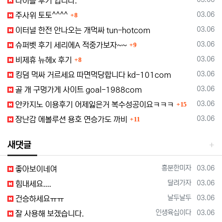
타이틀 후기 입니다.
댓글
등록일
03.06
주사위 토토^^^^
8
등록일
03.06
이터널 한전 안나오는 개먹싸 tun-hotcom
댓글
등록일
03.06
슈퍼벳 후기 세리에A 적중가보자~~
9
댓글
등록일
03.06
비제휴 뉴헤x 후기
8
등록일
03.06
킹덤 먹싸 거르세요 따면먹당합니다 kd-101com
등록일
03.06
골 개 구멍가게 사이트 goal-1988com
댓글
등록일
03.06
얀카지노 이용후기 어제잃은거 복수성공이요ㅋㅋㅋ
15
댓글
등록일
03.06
장난감 에볼루션 용호 연승가도 까비
11
새댓글
등록자
등록일
흥분한미자
03.06
좋아보이네여
등록자
등록일
달려가자
03.06
힘내세요....
등록자
등록일
날두날두
03.06
건승하세요ㅠㅠ
등록자
등록일
인생육십이다
03.06
잘 사용해 보겠습니다.