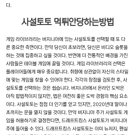
다.
사설토토 먹튀안당하는방법
게임 라이브러리는 버지니아에 있는 사설토토를 선택할 때 또 다
른 중요한 측면이다. 만약 당신이 초보라면, 당신은 비디오 슬롯을
하는 것에 집중하고 싶을 것이다. 반면에 더 전통적인 배경을 가진
사람들은 테이블 게임에 끌릴 것이다. 게임 라이브러리의 선택은
플레이어들에게 매우 중요합니다. 취향에 상관없이 자신의 스타일
에 맞는 게임을 찾을 수 있어야 한다. 각각의 장점을 검토한 후, 사
설토토를 선택하는 것은 쉽습니다. 버지니아에서 온라인 도박은
아직 합법적이지 않지만, 법은 여전히 좋은 도박 경험의 핵심 요소
이다. 사설토토는 점점 더 인기를 얻고 있지만, 2020년대 말이나
초까지는 문을 열지 않을 것이다. 만약 버지니아 주가 사설토토 게
임을 허용하기로 결정한다면, 드래프트킹스 사설토토가 버지니아
주에 들어올 수 있다. 드래프트킹스 사설토토는 이미 뉴저지, 펜실