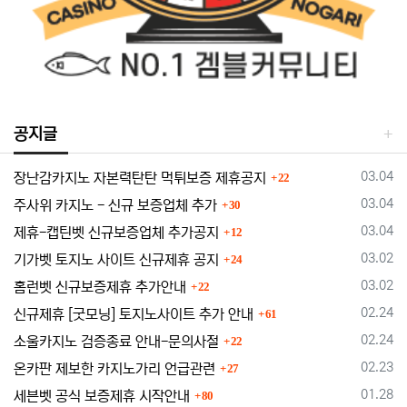
공지글
댓글
등록일
03.04
장난감카지노 자본력탄탄 먹튀보증 제휴공지
22
댓글
등록일
03.04
주사위 카지노 - 신규 보증업체 추가
30
댓글
등록일
03.04
제휴-캡틴벳 신규보증업체 추가공지
12
댓글
등록일
03.02
기가벳 토지노 사이트 신규제휴 공지
24
댓글
등록일
03.02
홈런벳 신규보증제휴 추가안내
22
댓글
등록일
02.24
신규제휴 [굿모닝] 토지노사이트 추가 안내
61
댓글
등록일
02.24
소울카지노 검증종료 안내-문의사절
22
댓글
등록일
02.23
온카판 제보한 카지노가리 언급관련
27
댓글
등록일
01.28
세븐벳 공식 보증제휴 시작안내
80