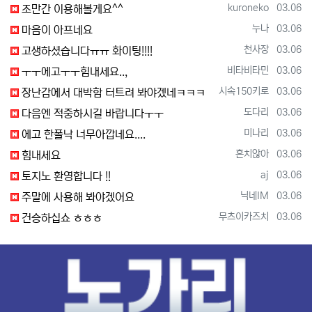
등록자
등록일
kuroneko
03.06
조만간 이용해볼게요^^
등록자
등록일
누나
03.06
마음이 아프네요
등록자
등록일
천사장
03.06
고생하셨습니다ㅠㅠ 화이팅!!!!
등록자
등록일
비타비타민
03.06
ㅜㅜ에고ㅜㅜ힘내세요..,
등록자
등록일
시속150키로
03.06
장난감에서 대박함 터트려 봐야겠네ㅋㅋㅋ
등록자
등록일
도다리
03.06
다음엔 적중하시길 바랍니다ㅜㅜ
등록자
등록일
미나리
03.06
에고 한폴낙 너무아깝네요....
등록자
등록일
흔치않아
03.06
힘내세요
등록자
등록일
aj
03.06
토지노 환영합니다 !!
등록자
등록일
닉네IM
03.06
주말에 사용해 봐야겠어요
등록자
등록일
무츠이카즈치
03.06
건승하십쇼 ㅎㅎㅎ