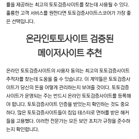
률을 제공하는 최고의 토토검증사이트를 찾는데 사용될 수 있다.
훌륭한 고객 서비스를 원한다면 토토검증사이트스코어가 가장 좋
은 선택입니다.
온라인토토사이트 검증된
메이저사이트 추천
온라인 토토검증사이트의 사용자 동의는 최고의 토토검증사이트
추적자를 찾는데 도움을 줄 수 있습니다. 이 계약들은 토토검증사
이트가 당신의 돈을 어떻게 관리하는지 보여줄 것이다. 토토검증
사이트가 운영되는 주는 반드시 온라인 토토검증사이트를 등록해
야 합니다. 토토검증사이트 인증을 받았는지 확인하는 것도 중요
하다. 많은 토토검증사이트들이 침입 테스터로 면허를 받은 해커
들을 고용했다. 이러한 전문가는 모든 보안 조치가 규정을 준수하
는지 확인합니다.