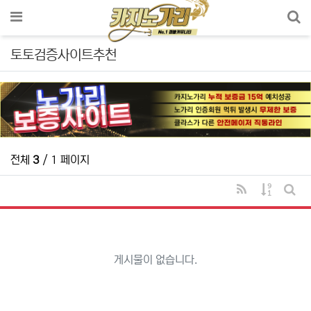
메뉴
토토검증사이트추천
전체
3
/ 1 페이지
RSS
게시물 
게시
게시물이 없습니다.