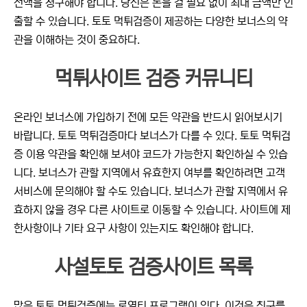
전액을 청구해야 합니다. 당신은 돈을 걸 필요 없이 최대 금액만 인
출할 수 있습니다. 토토 먹튀검증이 제공하는 다양한 보너스의 약
관을 이해하는 것이 중요하다.
먹튀사이트 검증 커뮤니티
온라인 보너스에 가입하기 전에 모든 약관을 반드시 읽어보시기
바랍니다. 토토 먹튀검증마다 보너스가 다를 수 있다. 토토 먹튀검
증 이용 약관을 확인해 보셔야 코드가 가능한지 확인하실 수 있습
니다. 보너스가 관할 지역에서 유효한지 여부를 확인하려면 고객
서비스에 문의해야 할 수도 있습니다. 보너스가 관할 지역에서 유
효하지 않을 경우 다른 사이트로 이동할 수 있습니다. 사이트에 제
한사항이나 기타 요구 사항이 있는지도 확인해야 합니다.
사설토토 검증사이트 목록
많은 토토 먹튀검증에는 로열티 프로그램이 있다. 이것은 친구를