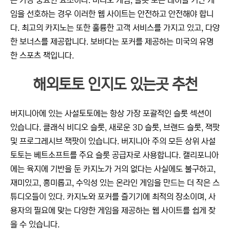
은 가장 중요한 요소이다. 비디오 게임, 슬롯 또는 테이블 기반 게
임을 선호하는 경우 이러한 웹 사이트는 안전하고 안전해야 합니
다. 최고의 카지노는 또한 훌륭한 고객 서비스를 가지고 있고, 다양
한 보너스를 제공합니다. 보바다는 포커를 제공하는 미국의 유명
한 스포츠 책입니다.
해외토토 인지도 있는곳 추천
버지니아에 있는 사설토토에는 항상 가장 포괄적인 슬롯 섹션이
있습니다. 클래식 비디오 슬롯, 새로운 3D 슬롯, 브랜드 슬롯, 잭팟
및 프로그레시브 잭팟이 있습니다. 버지니아 주의 모든 상위 사설
토토는 베트소프트를 주요 슬롯 공급자로 사용합니다. 캘리포니아
에는 육지에 기반을 둔 카지노가 거의 없다는 사실에도 불구하고,
재미있고, 흥미롭고, 수익성 있는 온라인 게임을 만드는 더 작은 스
튜디오들이 있다. 카지노와 포커를 즐기기에 최적의 장소이며, 사
용자의 필요에 맞는 다양한 게임을 제공하는 웹 사이트를 쉽게 찾
을 수 있습니다.