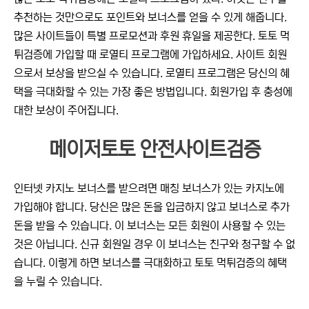
추천하는 것만으로도 포인트와 보너스를 얻을 수 있게 해줍니다.
많은 사이트들이 특별 프로모션과 후원 휴일을 제공한다. 토토 먹
튀검증에 가입할 때 로열티 프로그램에 가입하세요. 사이트 회원
으로서 보상을 받으실 수 있습니다. 로열티 프로그램은 당신의 혜
택을 극대화할 수 있는 가장 좋은 방법입니다. 회원가입 후 충성에
대한 보상이 주어집니다.
메이저토토 안전사이트검증
인터넷 카지노 보너스를 받으려면 매칭 보너스가 있는 카지노에
가입해야 합니다. 당신은 많은 돈을 입금하지 않고 보너스로 추가
돈을 받을 수 있습니다. 이 보너스는 모든 회원이 사용할 수 있는
것은 아닙니다. 신규 회원일 경우 이 보너스는 친구와 청구할 수 없
습니다. 이렇게 하면 보너스를 극대화하고 토토 먹튀검증의 혜택
을 누릴 수 있습니다.