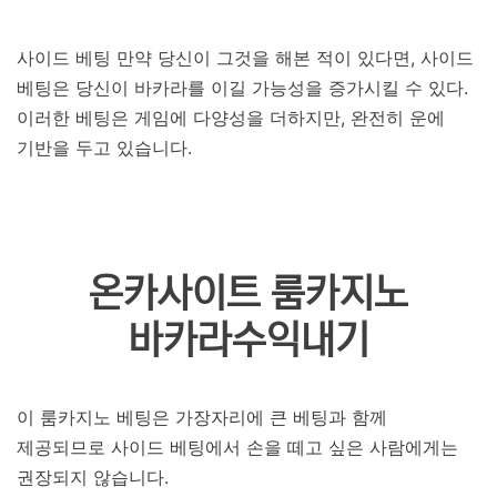
사이드 베팅 만약 당신이 그것을 해본 적이 있다면, 사이드
베팅은 당신이 바카라를 이길 가능성을 증가시킬 수 있다.
이러한 베팅은 게임에 다양성을 더하지만, 완전히 운에
기반을 두고 있습니다.
온카사이트 룸카지노
바카라수익내기
이 룸카지노 베팅은 가장자리에 큰 베팅과 함께
제공되므로 사이드 베팅에서 손을 떼고 싶은 사람에게는
권장되지 않습니다.