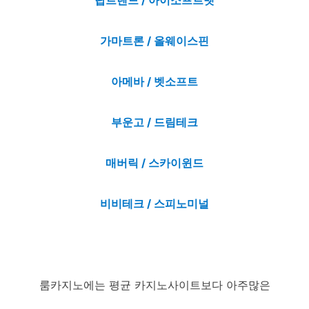
가마트론 / 올웨이스핀
아메바 / 벳소프트
부운고 / 드림테크
매버릭 / 스카이윈드
비비테크 / 스피노미널
룸카지노에는 평균 카지노사이트보다 아주많은