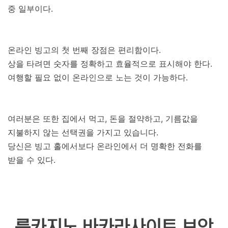
중 일부이다.
온라인 빙고의 첫 번째 장점은 편리함이다.
상을 타려면 숫자를 정확하고 효율적으로 표시해야 한다.
여행할 필요 없이 온라인으로 노는 것이 가능하다.
여러분은 또한 집에서 먹고, 돈을 절약하고, 기름값을
지불하지 않는 선택권을 가지고 있습니다.
당신은 빙고 홀에서보다 온라인에서 더 명확한 전화를
받을 수 있다.
룸카지노 바카라사이트 보안