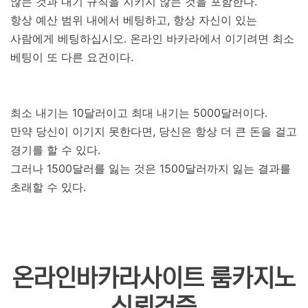
않는 것과 내기 규칙을 지키지 않는 것을 포함한다.
항상 예산 범위 내에서 베팅하고, 항상 자신이 있는
사람에게 베팅하십시오. 온라인 바카라에서 이기려면 최소
베팅이 또 다른 요건이다.
최소 내기는 10달러이고 최대 내기는 5000달러이다.
만약 당신이 이기지 못한다면, 당신은 항상 더 큰 돈을 걸고
경기를 할 수 있다.
그러나 1500달러를 잃는 것은 1500달러까지 잃는 결과를
초래할 수 있다.
온라인바카라사이트 룸카지노
신뢰검증