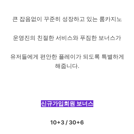
큰 잡음없이 꾸준히 성장하고 있는 룸카지노
운영진의 친절한 서비스와 푸짐한 보너스가
유저들에게 편안한 플레이가 되도록 특별하게
해줍니다.
신규가입회원 보너스
10+3 / 30+6