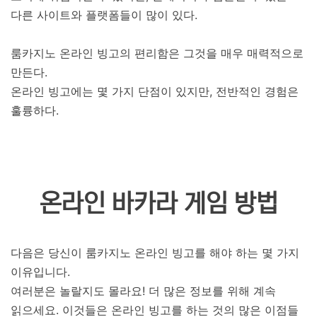
다른 사이트와 플랫폼들이 많이 있다.
룸카지노 온라인 빙고의 편리함은 그것을 매우 매력적으로
만든다.
온라인 빙고에는 몇 가지 단점이 있지만, 전반적인 경험은
훌륭하다.
온라인 바카라 게임 방법
다음은 당신이 룸카지노 온라인 빙고를 해야 하는 몇 가지
이유입니다.
여러분은 놀랄지도 몰라요! 더 많은 정보를 위해 계속
읽으세요. 이것들은 온라인 빙고를 하는 것의 많은 이점들