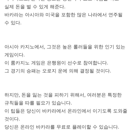
실제 돈을 벌 수 있게 해준다.
바카라는 아시아와 미국을 포함한 많은 나라에서 연주될
수 있다.
아시아 카지노에서, 그것은 높은 롤러들을 위한 인기 있는
게임이다.
이 룸카지노 게임은 은행원이 선수로 참여합니다.
그 경기의 승패는 오로지 운에 의해 결정될 것이다.
하지만, 돈을 잃는 것을 피하기 위해서, 여러분은 특정한
규칙들을 따를 필요가 있습니다.
이 팁들은 당신이 바카라에서 온라인에서 이기도록 도와줄
것이다.
당신은 온라인 바카라를 무료로 플레이할 수 있습니다.