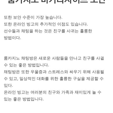
또한 보안 수준이 가장 높습니다.
또한 온라인 빙고의 추가적인 이점도 있습니다.
선수들과 채팅을 하는 것은 친구를 사귀는 훌륭한
방법이다.
룸카지노 채팅방은 새로운 사람들을 만나고 친구를 사귈
수 있는 좋은 방법입니다.
채팅방은 또한 우울증과 스트레스와 싸우기 위해 사용될
수 있고, 일상적인 대화를 위한 훌륭한 구실을 제공할 수
있다.
온라인 빙고는 여러분의 친구와 가족과 재미있게 놀 수
있는 좋은 방법입니다.