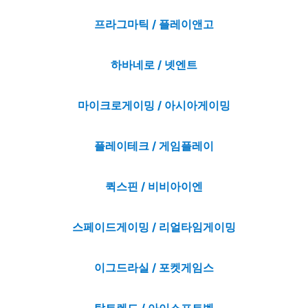
프라그마틱 / 플레이앤고
하바네로 / 넷엔트
마이크로게이밍 / 아시아게이밍
플레이테크 / 게임플레이
퀵스핀 / 비비아이엔
스페이드게이밍 / 리얼타임게이밍
이그드라실 / 포켓게임스
탑트렌드 / 아이소프트벳