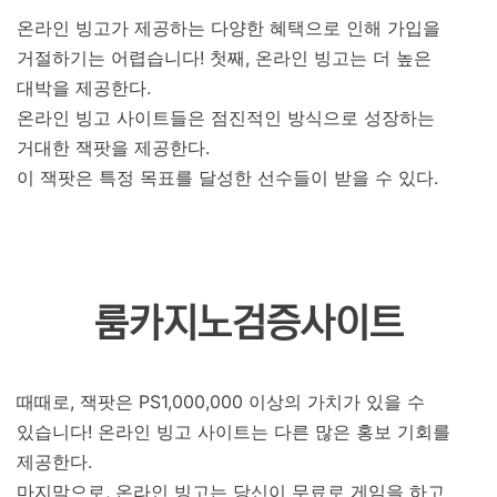
온라인 빙고가 제공하는 다양한 혜택으로 인해 가입을
거절하기는 어렵습니다! 첫째, 온라인 빙고는 더 높은
대박을 제공한다.
온라인 빙고 사이트들은 점진적인 방식으로 성장하는
거대한 잭팟을 제공한다.
이 잭팟은 특정 목표를 달성한 선수들이 받을 수 있다.
룸카지노검증사이트
때때로, 잭팟은 PS1,000,000 이상의 가치가 있을 수
있습니다! 온라인 빙고 사이트는 다른 많은 홍보 기회를
제공한다.
마지막으로, 온라인 빙고는 당신이 무료로 게임을 하고