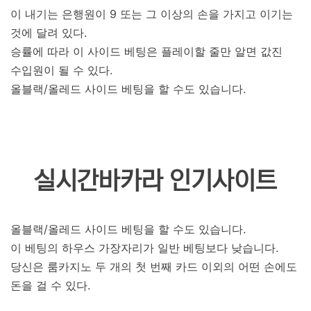
이 내기는 은행원이 9 또는 그 이상의 손을 가지고 이기는
것에 달려 있다.
승률에 따라 이 사이드 베팅은 플레이할 줄만 알면 값진
수입원이 될 수 있다.
올블랙/올레드 사이드 베팅을 할 수도 있습니다.
실시간바카라 인기사이트
올블랙/올레드 사이드 베팅을 할 수도 있습니다.
이 베팅의 하우스 가장자리가 일반 베팅보다 낮습니다.
당신은 룸카지노 두 개의 첫 번째 카드 이외의 어떤 손에도
돈을 걸 수 있다.