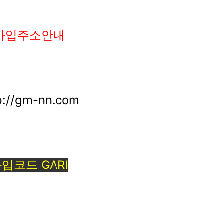
가입주소안내
p://gm-nn.com
입코드 GARI