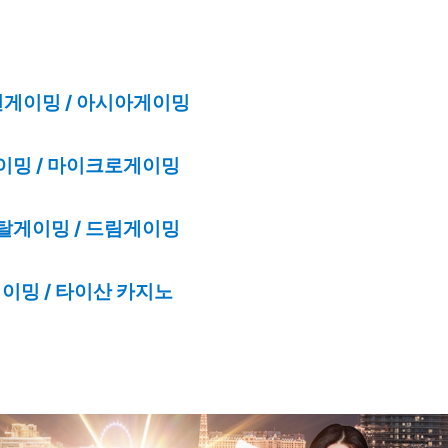
게이밍 / 아시아게이밍
이밍 / 마이크로게이밍
탈게이밍 / 드림게이밍
이밍 / 타이산 카지노