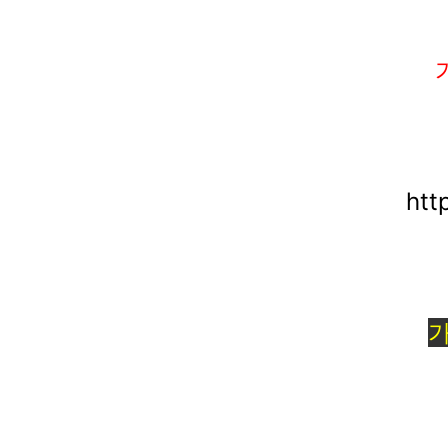
htt
가