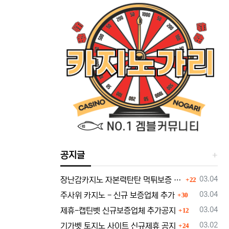
공지글
댓글
등록일
03.04
장난감카지노 자본력탄탄 먹튀보증 제휴공지
22
댓글
등록일
03.04
주사위 카지노 - 신규 보증업체 추가
30
댓글
등록일
03.04
제휴-캡틴벳 신규보증업체 추가공지
12
댓글
등록일
03.02
기가벳 토지노 사이트 신규제휴 공지
24