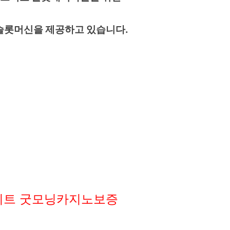
슬롯머신을 제공하고 있습니다.
이트 굿모닝카지노보증