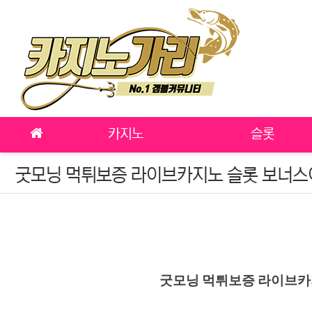
메인 메뉴
카지노
슬롯
굿모닝 먹튀보증 라이브카지노 슬롯 보너스
굿모닝 먹튀보증 라이브카