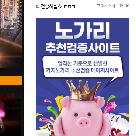
등록자
등록일
무츠이카즈치
03.06
건승하십쇼 ㅎㅎㅎ