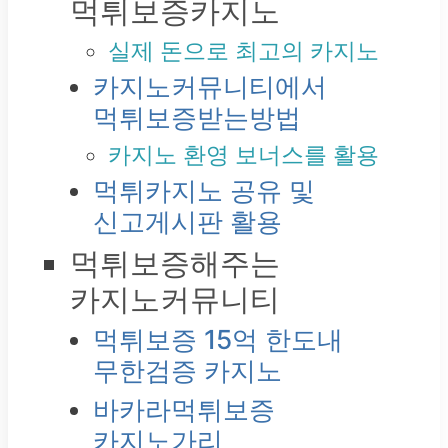
먹튀보증카지노
실제 돈으로 최고의 카지노
카지노커뮤니티에서
먹튀보증받는방법
카지노 환영 보너스를 활용
먹튀카지노 공유 및
신고게시판 활용
먹튀보증해주는
카지노커뮤니티
먹튀보증 15억 한도내
무한검증 카지노
바카라먹튀보증
카지노가리