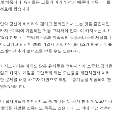
게 해줍니다. 유저들은 그들의 바카라 경기 때문에 커뮤니티를
선호해 왔습니다.
만약 당신이 바카라의 팬이고 온라인에서 노는 것을 즐긴다면,
카지노가리에 가입하는 것을 고려해야 한다. 이 카지노는 최초
15억 한도내 무한먹튀보증과 지속적인 검증서비스를 제공합니
다. 그리고 당신이 최초 가입시 가입환영 보너스와 친구에게 를
소개하면 추가 보너스를 받을 수도 있습니다.
카지노가리는 아직도 많은 유저들은 먹튀사기에 소중한 금액을
잃고 카지노 게임을 그만두게 되는 모습들을 개탄하면서 이러
한 문제를 해결 하고자 대안으로 책임 보증기능을 제공하여 환
영받았습니다.
이 웹사이트의 하이라이트 중 하나는 몇 가지 범주가 있으며 각
게임을 개발한 스튜디오 목록도 있습니다. 그 외에 직접 검증하