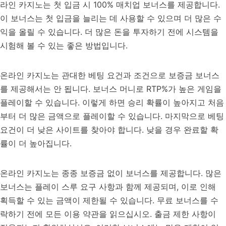
라인 카지노는 첫 입금 시 100% 매치업 보너스를 제공합니다.
이 보너스는 첫 입금을 늘리는 데 사용할 수 있으며 더 많은 수
익을 올릴 수 있습니다. 더 많은 돈을 투자하기 전에 시스템을
시험해 볼 수 있는 좋은 방법입니다.
온라인 카지노는 관대한 베팅 요건과 조건으로 보증금 보너스
를 제공해서는 안 됩니다. 보너스 머니로 RTP%가 높은 게임을
플레이할 수 있습니다. 이렇게 하면 승리 확률이 높아지고 처음
부터 더 많은 금액으로 플레이할 수 있습니다. 마지막으로 베팅
요건이 더 낮은 사이트를 찾아야 합니다. 낮을 경우 완료할 확
률이 더 높아집니다.
온라인 카지노는 종종 보증금 없이 보너스를 제공합니다. 많은
보너스는 플레이 스루 요구 사항과 함께 제공되며, 이로 인해
획득할 수 있는 금액이 제한될 수 있습니다. 무료 보너스를 수
락하기 전에 모든 이용 약관을 읽으십시오. 출금 제한 사항이