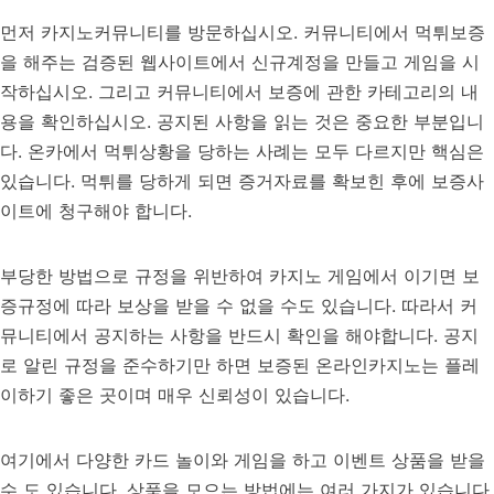
먼저 카지노커뮤니티를 방문하십시오. 커뮤니티에서 먹튀보증
을 해주는 검증된 웹사이트에서 신규계정을 만들고 게임을 시
작하십시오. 그리고 커뮤니티에서 보증에 관한 카테고리의 내
용을 확인하십시오. 공지된 사항을 읽는 것은 중요한 부분입니
다. 온카에서 먹튀상황을 당하는 사례는 모두 다르지만 핵심은
있습니다. 먹튀를 당하게 되면 증거자료를 확보힌 후에 보증사
이트에 청구해야 합니다.
부당한 방법으로 규정을 위반하여 카지노 게임에서 이기면 보
증규정에 따라 보상을 받을 수 없을 수도 있습니다. 따라서 커
뮤니티에서 공지하는 사항을 반드시 확인을 해야합니다. 공지
로 알린 규정을 준수하기만 하면 보증된 온라인카지노는 플레
이하기 좋은 곳이며 매우 신뢰성이 있습니다.
여기에서 다양한 카드 놀이와 게임을 하고 이벤트 상품을 받을
수 도 있습니다. 상품을 모으는 방법에는 여러 가지가 있습니다.