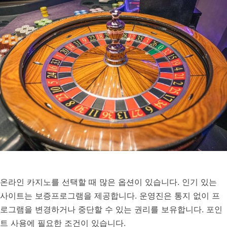
온라인 카지노를 선택할 때 많은 옵션이 있습니다. 인기 있는
사이트는 보증프로그램을 제공합니다. 운영진은 통지 없이 프
로그램을 변경하거나 중단할 수 있는 권리를 보유합니다. 포인
트 사용에 필요한 조건이 있습니다.