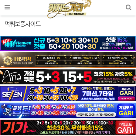
메뉴
먹튀보증사이트