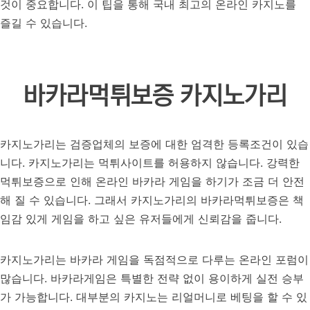
것이 중요합니다. 이 팁을 통해 국내 최고의 온라인 카지노를
즐길 수 있습니다.
바카라먹튀보증 카지노가리
카지노가리는 검증업체의 보증에 대한 엄격한 등록조건이 있습
니다. 카지노가리는 먹튀사이트를 허용하지 않습니다. 강력한
먹튀보증으로 인해 온라인 바카라 게임을 하기가 조금 더 안전
해 질 수 있습니다. 그래서 카지노가리의 바카라먹튀보증은 책
임감 있게 게임을 하고 싶은 유저들에게 신뢰감을 줍니다.
카지노가리는 바카라 게임을 독점적으로 다루는 온라인 포럼이
많습니다. 바카라게임은 특별한 전략 없이 용이하게 실전 승부
가 가능합니다. 대부분의 카지노는 리얼머니로 베팅을 할 수 있