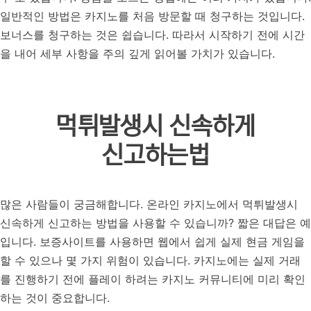
일반적인 방법은 카지노를 처음 방문할 때 청구하는 것입니다.
보너스를 청구하는 것은 쉽습니다. 따라서 시작하기 전에 시간
을 내어 세부 사항을 주의 깊게 읽어볼 가치가 있습니다.
먹튀발생시 신속하게
신고하는법
많은 사람들이 궁금해합니다. 온라인 카지노에서 먹튀발생시
신속하게 신고하는 방법을 사용할 수 있습니까? 짧은 대답은 예
입니다. 보증사이트를 사용하면 웹에서 쉽게 실제 현금 게임을
할 수 있으나 몇 가지 위험이 있습니다. 카지노에는 실제 거래
를 진행하기 전에 플레이 하려는 카지노 커뮤니티에 미리 확인
하는 것이 중요합니다.