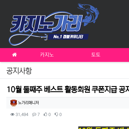
메인 메뉴
카지노
토토
공지사항
10월 둘째주 베스트 활동회원 쿠폰지급 공
작성자 정보
작성
노가리매니저
컨텐츠 정보
조회
댓글
추천
비추천
31,494
7
0
0
본문