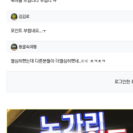
축하들 드립니다 부럽다 ㅠ
김김로님의 댓글
김김로
포인트 부럽네요...ㅜ
동굴속여행님의 댓글
동굴속여행
열심히했는데 다른분들이 더열심히했네..ㄷㄷ ㅊㅋㅊㅋ
로그인한 