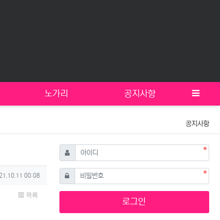
노가리
공지사항
공지사항
필수
아이디
필수
비밀번호
성일
21.10.11 00:08
목록
로그인