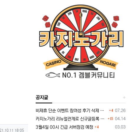
공지글
댓글
등록일
비제휴 단순 이벤트 참여성 후기 삭제 및 영창게시판이동
07.26
4
댓글
등록일
카지노가리 리뉴얼관계로 신규글등록 및 신규가입 안됩니다.
04.14
15
댓글
등록일
3월4일 00시 긴급 서버점검 예정
03.03
4
성일
21.10.11 18:05