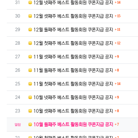
댓글
번호
31
12월 넷째주 베스트 활동회원 쿠폰지급 공지
14
댓글
번호
30
12월 셋째주 베스트 활동회원 쿠폰지급 공지
15
댓글
번호
29
12월 둘째주 베스트 활동회원 쿠폰지급 공지
11
댓글
번호
28
12월 첫째주 베스트 활동회원 쿠폰지급 공지
12
댓글
번호
27
11월 셋째주 베스트 활동회원 쿠폰지급 공지
9
댓글
번호
26
11월 둘째주 베스트 활동회원 쿠폰지급 공지
8
댓글
번호
25
11월 첫째주 베스트 활동회원 쿠폰지급 공지
14
댓글
번호
24
10월 넷째주 베스트 활동회원 쿠폰지급 공지
9
댓글
번호
23
10월 셋째주 베스트 활동회원 쿠폰지급 공지
8
댓글
10월 둘째주 베스트 활동회원 쿠폰지급 공지
7
열람
댓글
번호
21
7