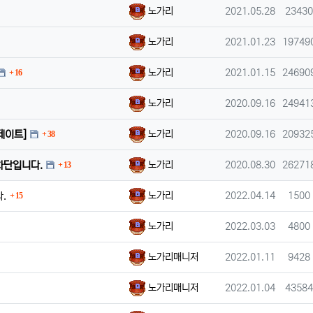
등록자
등록일
조회
노가리
2021.05.28
2343
등록자
등록일
조회
노가리
2021.01.23
19749
댓글
등록자
등록일
조회
노가리
2021.01.15
24690
16
등록자
등록일
조회
노가리
2020.09.16
24941
댓글
등록자
등록일
조회
데이트]
노가리
2020.09.16
20932
38
댓글
등록자
등록일
조회
차단입니다.
노가리
2020.08.30
26271
13
댓글
등록자
등록일
조회
.
노가리
2022.04.14
1500
15
등록자
등록일
조회
노가리
2022.03.03
4800
등록자
등록일
조회
노가리매니저
2022.01.11
9428
등록자
등록일
조회
노가리매니저
2022.01.04
4358