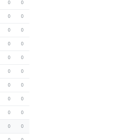
추천
비추천
0
0
0
추천
비추천
5
0
0
추천
비추천
2
0
0
추천
비추천
1
0
0
추천
비추천
9
0
0
추천
비추천
8
0
0
추천
비추천
3
0
0
추천
비추천
8
0
0
추천
비추천
5
0
0
추천
비추천
5
0
0
추천
비추천
2
0
0