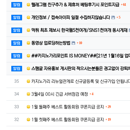
댓글
번호
공지사항
텔레그램 친구추가 & 제휴처 베팅후기시 포인트지급
61
댓글
번호
공지사항
개인정보 / 접속아이피 일절 수집하지않습니다
5
번호
공지사항
먹튀 최초 제보시 한국웹5천여개/SNS1천여개 동시게재
댓글
번호
공지사항
동영상 업로딩하는방법
10
번호
공지사항
##카지노가리포인트 IS MONEY##[21년 1월16일 업
번호
공지사항
스팸글 자유홍보 게시판외 적으시는분들은 경고없이 강퇴
번호
35
카지노가리 리뉴얼관계로 신규글등록 및 신규가입 안됩니다
댓글
번호
34
3월4일 00시 긴급 서버점검 예정
4
댓글
번호
33
1월 둘째주 베스트 활동회원 쿠폰지급 공지
29
댓글
번호
32
1월 첫째주 베스트 활동회원 쿠폰지급 공지
19