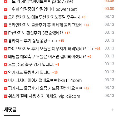
등록일
00:08
파도 와 개입먹싸이트ㅋㅋ pado77net
등록일
00:00
파워벳 악질중에 악질입니다 power1bet
댓글
등록일
03.13
오리온카지노 에볼루션 카지노홀덤 후우~~!
9
댓글
등록일
03.13
온라인카지노 출금후기 휴 빡세게 돌리고왔네
15
댓글
등록일
03.13
Fm카지노 환전후기 3연승했네요
17
댓글
등록일
03.13
룸카지노 후기 퐁당퐁당~ㅋㅋ
15
댓글
등록일
03.13
하이브카지노 후기 오늘은 야무지게 빼먹었네요ㅋㅋ
16
댓글
등록일
03.13
배팅룸 해외축구 오늘은 이거만 걸어봐야겠네요
9
댓글
등록일
03.13
오늘 주요 축구 경기 입니다.
8
댓글
등록일
03.13
얀카지노 롤링후기 입니다
10
등록일
03.13
비키니시티 어이가없네요ㅋㅋ bkn114com
댓글
등록일
03.13
핑카지노 출금후기 요즘 카드좀 잘받네요ㅋㅋ
15
등록일
03.13
위스키 절떄 사용 하지 마세요 ​ vip-c9com
새댓글