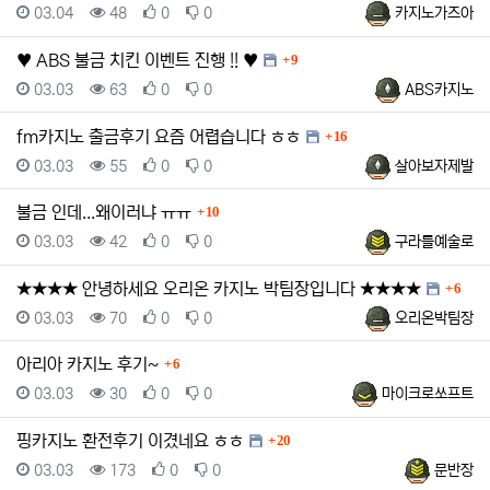
등록일
조회
추천
비추천
등록자
03.04
48
0
0
카지노가즈아
댓글
♥️ ABS 불금 치킨 이벤트 진행 !! ♥️
9
등록일
조회
추천
비추천
등록자
03.03
63
0
0
ABS카지노
댓글
fm카지노 출금후기 요즘 어렵습니다 ㅎㅎ
16
등록일
조회
추천
비추천
등록자
03.03
55
0
0
살아보자제발
댓글
불금 인데...왜이러냐 ㅠㅠ
10
등록일
조회
추천
비추천
등록자
03.03
42
0
0
구라를예술로
댓글
★★★★ 안녕하세요 오리온 카지노 박팀장입니다 ★★★★
6
등록일
조회
추천
비추천
등록자
03.03
70
0
0
오리온박팀장
댓글
아리아 카지노 후기~
6
등록일
조회
추천
비추천
등록자
03.03
30
0
0
마이크로쏘프트
댓글
핑카지노 환전후기 이겼네요 ㅎㅎ
20
등록일
조회
추천
비추천
등록자
03.03
173
0
0
문반장