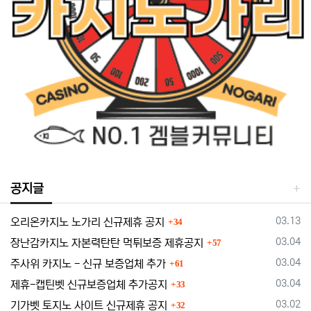
공지글
댓글
등록일
03.13
오리온카지노 노가리 신규제휴 공지
34
댓글
등록일
03.04
장난감카지노 자본력탄탄 먹튀보증 제휴공지
57
댓글
등록일
03.04
주사위 카지노 - 신규 보증업체 추가
61
댓글
등록일
03.04
제휴-캡틴벳 신규보증업체 추가공지
33
댓글
등록일
03.02
기가벳 토지노 사이트 신규제휴 공지
32