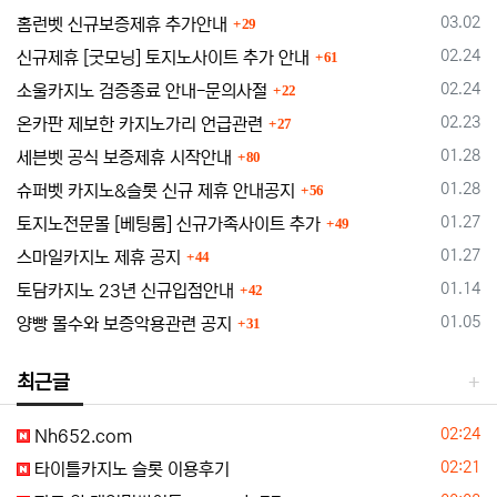
댓글
등록일
03.02
홈런벳 신규보증제휴 추가안내
29
댓글
등록일
02.24
신규제휴 [굿모닝] 토지노사이트 추가 안내
61
댓글
등록일
02.24
소울카지노 검증종료 안내-문의사절
22
댓글
등록일
02.23
온카판 제보한 카지노가리 언급관련
27
댓글
등록일
01.28
세븐벳 공식 보증제휴 시작안내
80
댓글
등록일
01.28
슈퍼벳 카지노&슬롯 신규 제휴 안내공지
56
댓글
등록일
01.27
토지노전문몰 [베팅룸] 신규가족사이트 추가
49
댓글
등록일
01.27
스마일카지노 제휴 공지
44
댓글
등록일
01.14
토담카지노 23년 신규입점안내
42
댓글
등록일
01.05
양빵 몰수와 보증악용관련 공지
31
최근글
등록일
02:24
Nh652.com
등록일
02:21
타이틀카지노 슬롯 이용후기