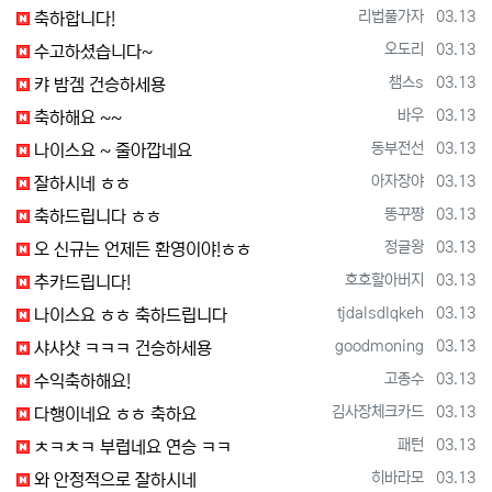
등록자
등록일
리법풀가자
03.13
축하합니다!
등록자
등록일
오도리
03.13
수고하셨습니다~
등록자
등록일
챔스s
03.13
캬 밤겜 건승하세용
등록자
등록일
바우
03.13
축하해요 ~~
등록자
등록일
동부전선
03.13
나이스요 ~ 줄아깝네요
등록자
등록일
아자장야
03.13
잘하시네 ㅎㅎ
등록자
등록일
똥꾸쨩
03.13
축하드립니다 ㅎㅎ
등록자
등록일
정글왕
03.13
오 신규는 언제든 환영이야!ㅎㅎ
등록자
등록일
호호할아버지
03.13
추카드립니다!
등록자
등록일
tjdalsdlqkeh
03.13
나이스요 ㅎㅎ 축하드립니다
등록자
등록일
goodmoning
03.13
샤샤샷 ㅋㅋㅋ 건승하세용
등록자
등록일
고종수
03.13
수익축하해요!
등록자
등록일
김사장체크카드
03.13
다행이네요 ㅎㅎ 축하요
등록자
등록일
패턴
03.13
ㅊㅋㅊㅋ 부럽네요 연승 ㅋㅋ
등록자
등록일
히바라모
03.13
와 안정적으로 잘하시네