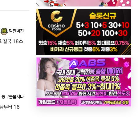
등록자
막판역전
 결국 18스
록자
농구를봅시다
음부터 16