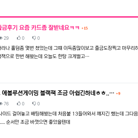
댓글
출금후기 요즘 카드좀 잘받네요ㅋㅋ
15
조회
추천
비추천
29
0
0
카라나 홀덤좀 몇번 쳤었는데 그떄 이득좀많이보고 출금도장찍고 마무리
랙잭으로 한번 해봤는데 오늘도 한탕 크게벌고…
댓글
 에볼루션게이밍 블랙잭 조금 아쉽긴하네ㅎㅎ..…
9
조회
추천
비추천
76
0
0
사이드 걸어놓고 배팅해봤는데 처음붙 13들어와서 꺠지긴 했는데 그다음
... 순서만 조금 바꼇으면 좋았을텐데