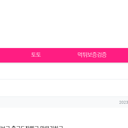
토토
먹튀보증검증
작성
2023