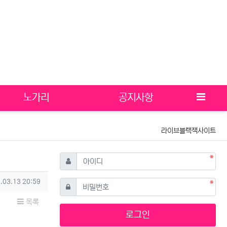
노가리
공지사항
라이브블랙잭사이트
필수
아이디
일
.03.13 20:59
필수
비밀번호
목록
로그인