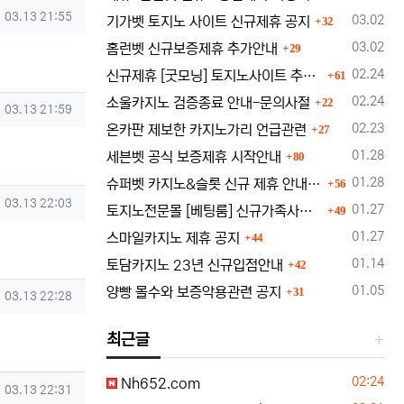
댓글
작성일
03.13 21:55
등록일
03.02
기가벳 토지노 사이트 신규제휴 공지
32
댓글
등록일
03.02
홈런벳 신규보증제휴 추가안내
29
댓글
등록일
02.24
신규제휴 [굿모닝] 토지노사이트 추가 안내
61
댓글
등록일
02.24
소울카지노 검증종료 안내-문의사절
22
작성일
03.13 21:59
댓글
등록일
02.23
온카판 제보한 카지노가리 언급관련
27
댓글
등록일
01.28
세븐벳 공식 보증제휴 시작안내
80
댓글
등록일
01.28
슈퍼벳 카지노&슬롯 신규 제휴 안내공지
56
작성일
댓글
03.13 22:03
등록일
01.27
토지노전문몰 [베팅룸] 신규가족사이트 추가
49
댓글
등록일
01.27
스마일카지노 제휴 공지
44
댓글
등록일
01.14
토담카지노 23년 신규입점안내
42
댓글
등록일
01.05
양빵 몰수와 보증악용관련 공지
31
작성일
03.13 22:28
최근글
등록일
02:24
Nh652.com
작성일
03.13 22:31