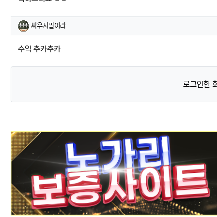
싸우지말어라님의 댓글
싸우지말어라
수익 추카추카
로그인한 