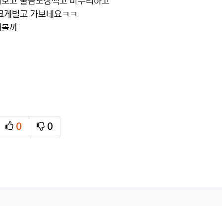
이보고 출금도장찍고 마무리하고
 크게벌고 가보네요ㅋㅋ
해볼까
0
0
추천
비추천