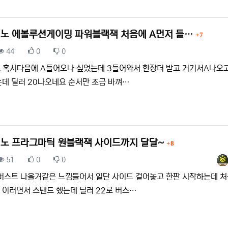
댓글
노 에볼루션게이밍 파워블랙잭 처음에 A먼저 들…
7
조회
추천
비추천
44
0
0
 혹시다음에 A들어오나 싶었는데 3들어와서 한장더 받고 거기서A나오고
데 딜러 20나오네요 순서만 조금 바껴…
댓글
노 프라그마틱 원블랙잭 사이드까지 달달~
8
조회
추천
비추천
등
51
0
0
버스트 나올거같은 느낌들어서 일단 사이드 걸어놓고 한판 시작하는데 처
이러면서 스탠드 했는데 딜러 22로 버스…