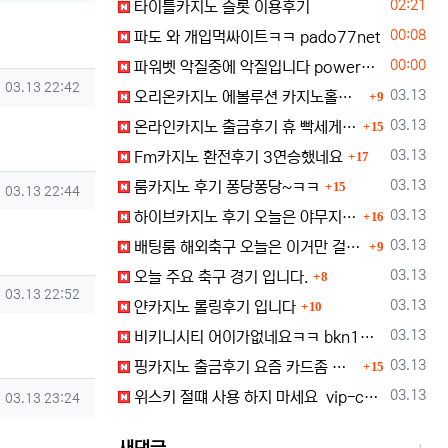
등록일
02:21
타이틀카지노 슬롯 이용후기
등록일
00:08
파도 와 개입먹싸이트ㅋㅋ pado77net
등록일
00:00
파워벳 악질중에 악질입니다 power1bet
작성일
댓글
03.13 22:42
등록일
03.13
오리온카지노 에볼루션 카지노홀덤 후우~~!
9
댓글
등록일
03.13
온라인카지노 출금후기 휴 빡세게 돌리고왔네
15
댓글
등록일
03.13
Fm카지노 환전후기 3연승했네요
17
댓글
등록일
03.13
룸카지노 후기 퐁당퐁당~ㅋㅋ
15
작성일
03.13 22:44
댓글
등록일
03.13
하이브카지노 후기 오늘은 야무지게 빼먹었네요ㅋㅋ
16
댓글
등록일
03.13
배팅룸 해외축구 오늘은 이거만 걸어봐야겠네요
9
댓글
등록일
03.13
오늘 주요 축구 경기 입니다.
8
작성일
03.13 22:52
댓글
등록일
03.13
얀카지노 롤링후기 입니다
10
등록일
03.13
비키니시티 어이가없네요ㅋㅋ bkn114com
댓글
등록일
03.13
핑카지노 출금후기 요즘 카드좀 잘받네요ㅋㅋ
15
등록일
03.13
위스키 절떄 사용 하지 마세요 ​ vip-c9com
작성일
03.13 23:24