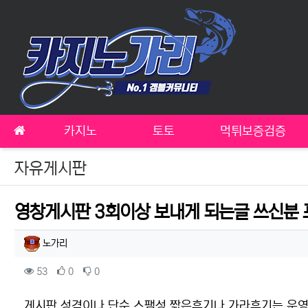
메인 메뉴
카지노
토토
먹튀보증검증
자유게시판
영창게시판 3회이상 보내게 되는글 쓰신분
작성자 정보
작성
노가리
컨텐츠 정보
조회
추천
비추천
53
0
0
본문
게시판 성격이나 단순 스팸성 짧은후기나 가라후기는 운영