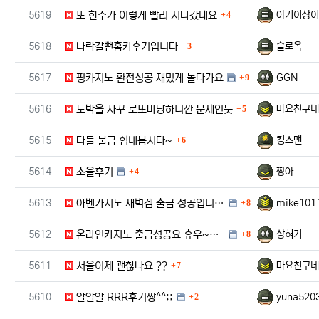
댓글
번호
등록자
5619
또 한주가 이렇게 빨리 지나갔네요
아기이상어
4
댓글
번호
등록자
5618
나락갈뻔홈카후기입니다
슬로옥
3
댓글
번호
등록자
5617
핑카지노 환전성공 재밌게 놀다가요
GGN
9
댓글
번호
등록자
5616
도박을 자꾸 로또마냥하니깐 문제인듯
마요친구네
5
댓글
번호
등록자
5615
다들 불금 힘내봅시다~
킹스맨
6
댓글
번호
등록자
5614
소울후기
짱아
4
댓글
번호
등록자
5613
아벤카지노 새벽겜 출금 성공입니다~
mike101
8
댓글
번호
등록자
5612
온라인카지노 출금성공요 휴우~ㅋㅋ바카라야 고맙다
상혀기
8
댓글
번호
등록자
5611
서울이제 괜찮나요 ??
마요친구네
7
댓글
번호
등록자
5610
알알알 RRR후기짱^^;;
yuna520
2