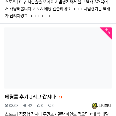
스포츠
야구 시즌슬슬 오네요 시범경기라서 믈브 역배 3개묶어
서 배팅해봅니다 ㅎㅎㅎ 배당 괜춘하네요 ㅋㅋㅋ 시범경기는 역배
가 진리아잉교 ㅋㅋㅋㅋㅋㅋ
New
댓글
베팅룸 후기 J리그 갑시다
11
등록일
조회
추천
비추천
등록자
03.08
42
0
0
디쟈이너
스포츠
적중함 갑시다 무만뜨지말란 마인드 먹으면 ㄷㅐ박 배당