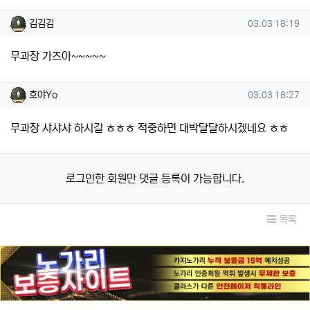
김김김님의 댓글
작성일
김김김
03.03 18:19
무과장 가즈아~~~~~
호야Yo님의 댓글
작성일
호야Yo
03.03 18:27
무과장 샤샤샤 하시길 ㅎㅎㅎ 적중하면 대박달달하시겠네요 ㅎㅎ
로그인한 회원만 댓글 등록이 가능합니다.
목록