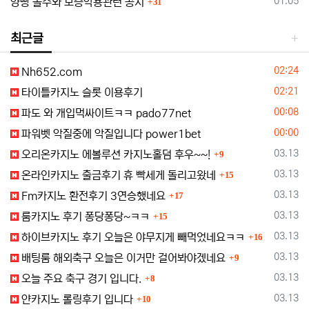
등록일
01.05
양빵 몰수와 보증악용관련 공지
31
최근글
등록일
02:24
Nh652.com
등록일
02:21
타이틀카지노 슬롯 이용후기
등록일
00:08
파도 와 개입먹싸이트ㅋㅋ pado77net
등록일
00:00
파워벳 악질중에 악질입니다 power1bet
댓글
등록일
03.13
오리온카지노 에볼루션 카지노홀덤 후우~~!
9
댓글
등록일
03.13
온라인카지노 출금후기 휴 빡세게 돌리고왔네
15
댓글
등록일
03.13
Fm카지노 환전후기 3연승했네요
17
댓글
등록일
03.13
룸카지노 후기 퐁당퐁당~ㅋㅋ
15
댓글
등록일
03.13
하이브카지노 후기 오늘은 야무지게 빼먹었네요ㅋㅋ
16
댓글
등록일
03.13
배팅룸 해외축구 오늘은 이거만 걸어봐야겠네요
9
댓글
등록일
03.13
오늘 주요 축구 경기 입니다.
8
댓글
등록일
03.13
얀카지노 롤링후기 입니다
10