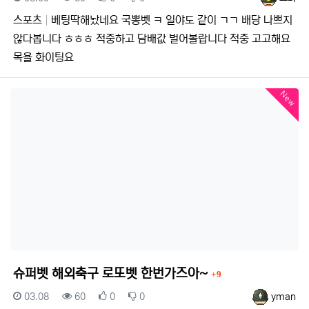
스포츠
베팅딱해놨네요 국뽕벳 ㅋ 일야도 같이 ㄱㄱ 배당 나쁘지
않다봅니다 ㅎㅎㅎ 적중하고 담배값 벌어볼랍니다 적중 고고해요
목욜 화이팅요
New
댓글
슈퍼벳 해외축구 로또벳 한번가즈아~
9
등록일
조회
추천
비추천
등록자
03.08
60
0
0
yman