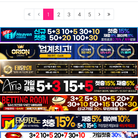
(current)
(next)
(last)
1
2
3
4
5