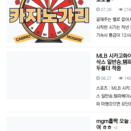
등록일
조회
07.26
21
글재주는 별로 없어
시작한 시기는 작년
기숙사 통금이 12시
MLB 시카고화
삭스 일반승,템
두폴더 적중
등록일
조회
08.27
14
스포츠
MLB 시카
스 일반승,템파베이
파 마핸갓으면 요단
mgm홀짝 오늘
댓글
여 ㅎㅎ
2