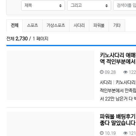
검색대상
검색어
스포츠토토베팅후기 분류 목록
전체
스포츠
가상스포츠
사다리
파워볼
기타
전체
2,730
/ 1 페이지
키노사다리 애매
액 적인부분에서
등록일
조회
09.28
12
사다리
키노사다리 
적인부분에서 만족합니
서 22만 남은거 다
파워볼 배팅후기
좋다 말았습니
등록일
조회
10.19
12