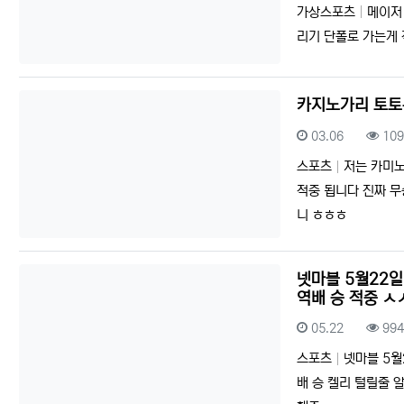
가상스포츠
메이저 
리기 단폴로 가는게 
카지노가리 토토
등록일
조회
03.06
10
스포츠
저는 카미노
적중 됩니다 진짜 
니 ㅎㅎㅎ
넷마블 5월22일 
역배 승 적중 
등록일
조회
05.22
99
스포츠
넷마블 5월2
배 승 켈리 털릴줄 