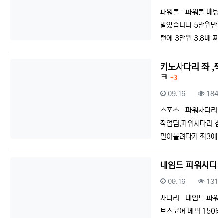
파워볼
파워볼 배팅
말았습니다 5만원만
턴에 3만원 3.8배
키노사다리 좌 
댓글
ㅋ
3
등록일
조회
09.16
18
스포츠
파워사다리 
작업팀,파워사다리 첨
밀어볼려다가 좌3에
네임드 파워사다
등록일
조회
09.16
13
사다리
네임드 파워
브스코어 베픽 150입