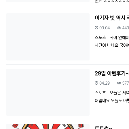
했죠 ㅅㅅㅅㅅㅅㅅ
이기자 벳 역시 
등록일
조회
09.04
44
스포츠
국야 안해야
사단이 나네요 국야는
29일 아벤후기
등록일
조회
04.29
57
스포츠
오늘은 저녁경
어렵네요 오늘도 아벤
토토썰~