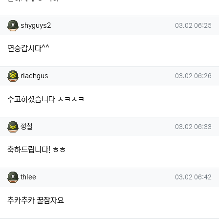
shyguys2님의 댓글
작성일
shyguys2
03.02 06:25
연승갑시다^^
rlaehgus님의 댓글
작성일
rlaehgus
03.02 06:26
수고하셨습니다 ㅊㅋㅊㅋ
깡철님의 댓글
작성일
깡철
03.02 06:33
축하드립니다! ㅎㅎ
thlee님의 댓글
작성일
thlee
03.02 06:42
추카추카 꿀잠자요