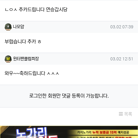
ㄴㅇㅅ 추카드립니다 연승갑시당
나모얌님의 댓글
작성일
나모얌
03.02 07:39
부럽습니다 추카 ㅎ
윈터팬클럽회장님의 댓글
작성일
윈터팬클럽회장
03.02 12:51
와우~~축하드립니다 ㅅㅅㅅ
로그인한 회원만 댓글 등록이 가능합니다.
목록