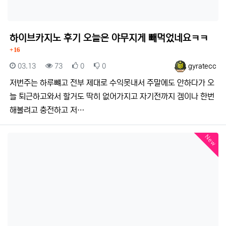
댓글
하이브카지노 후기 오늘은 야무지게 빼먹었네요ㅋㅋ
16
등록일
조회
추천
비추천
등록자
03.13
73
0
0
gyratecc
저번주는 하루뺴고 전부 제대로 수익못내서 주말에도 안하다가 오
늘 퇴근하고와서 할거도 딱히 없어가지고 자기전까지 겜이나 한번
해볼려고 충전하고 저…
New