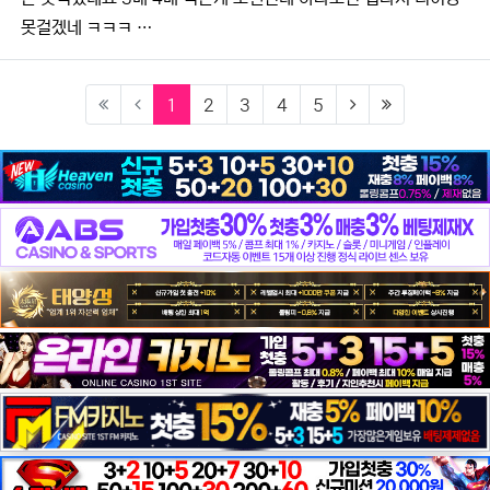
못걸겠네 ㅋㅋㅋ …
(current)
(next)
(last)
1
2
3
4
5