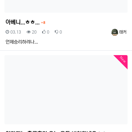
댓글
아베니...ㅎㅎ...
8
등록일
조회
추천
비추천
등록자
03.13
20
0
0
태커
언제승리하려나...
New