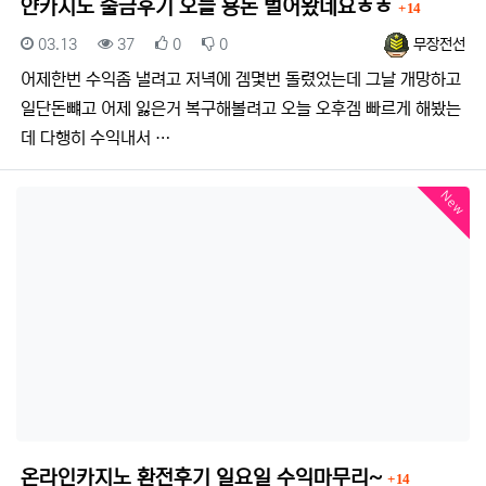
댓글
얀카지노 출금후기 오늘 용돈 벌어왔네요ㅎㅎ
14
등록일
조회
추천
비추천
등록자
03.13
37
0
0
무장전선
어제한번 수익좀 낼려고 저녁에 겜몇번 돌렸었는데 그날 개망하고
일단돈뺴고 어제 잃은거 복구해볼려고 오늘 오후겜 빠르게 해봤는
데 다행히 수익내서 …
New
댓글
온라인카지노 환전후기 일요일 수익마무리~
14