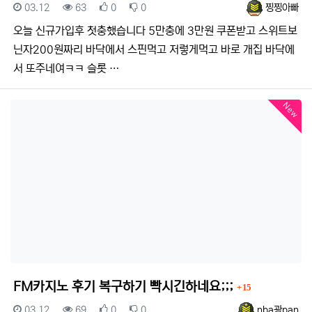
등록일
조회
추천
비추천
등록자
03.12
63
0
0
찡찡아빠
오늘 신규가입후 첫충했습니다 5만충에 3만원 쿠폰받고 스위트보
닌자200원짜리 바닥에서 스핀먹고 저렇게먹고 바로 개집 바닥에
서 또주네여ㅋㅋ 슬롯 …
New
댓글
FM카지노 후기 복구하기 빡시긴하네요;;;
15
등록일
조회
추천
비추천
등록자
03.12
69
0
0
nba광pan