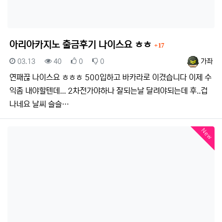
댓글
아리아카지노 출금후기 나이스요 ㅎㅎ
17
등록일
조회
추천
비추천
등록자
03.13
40
0
0
가좌
연패끊 나이스요 ㅎㅎㅎ 500입하고 바카라로 이겼습니다 이제 수
익좀 내야할텐데... 2차전가야하나 잘되는날 달려야되는데 후..겁
나네요 날씨 슬슬…
New