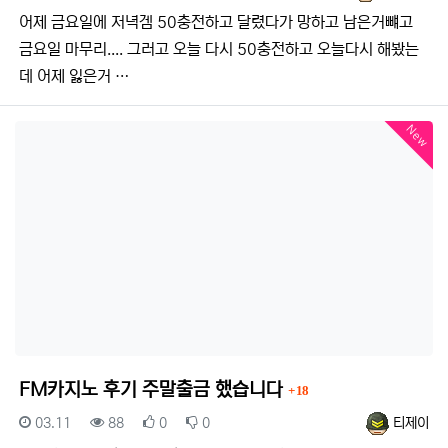
어제 금요일에 저녁겜 50충전하고 달렸다가 망하고 남은거뺴고
금요일 마무리.... 그러고 오늘 다시 50충전하고 오늘다시 해봤는
데 어제 잃은거 …
New
댓글
FM카지노 후기 주말출금 했습니다
18
등록일
조회
추천
비추천
등록자
03.11
88
0
0
티제이