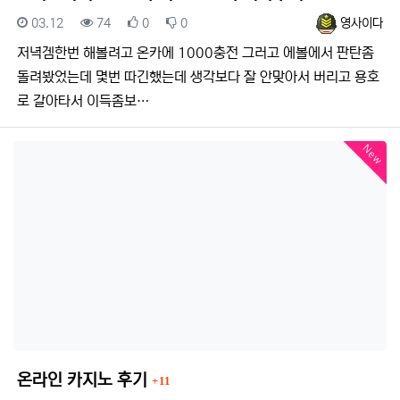
등록일
조회
추천
비추천
등록자
03.12
74
0
0
영사이다
저녁겜한번 해볼려고 온카에 1000충전 그러고 에볼에서 판탄좀
돌려봤었는데 몇번 따긴했는데 생각보다 잘 안맞아서 버리고 용호
로 갈아타서 이득좀보…
New
댓글
온라인 카지노 후기
11