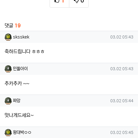
1
0
추천
비추천
관련자료
댓글
19
sksskek님의 댓글
작성일
sksskek
03.02 05:43
축하드립니다 ㅎㅎㅎ
민똘아이님의 댓글
작성일
민똘아이
03.02 05:43
추카추카 ~~
짜앙님의 댓글
작성일
짜앙
03.02 05:44
맛나게드세요~
왕대박ㅇㅇ님의 댓글
작성일
왕대박ㅇㅇ
03.02 05:45