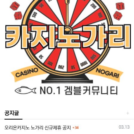
공지글
댓글
등록일
03.13
오리온카지노 노가리 신규제휴 공지
34
댓글