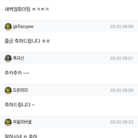
새벽겜화이팅 ㅊㅋㅊㅋ
gkflacqwe님의 댓글
작성일
gkflacqwe
03.02 06:00
출금 축하드립니다 ㅎㅎ
축규신님의 댓글
작성일
축규신
03.02 06:01
추카추카 ~~
도돈피리님의 댓글
작성일
도돈피리
03.02 06:05
축하드립니다 ~
무쓸모바셀님의 댓글
작성일
무쓸모바셀
03.02 06:22
잘하시네 ㅎ 축하