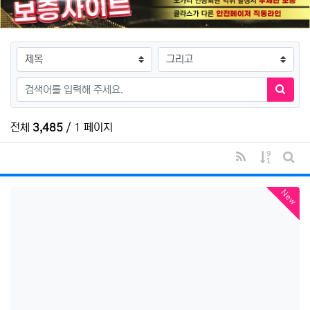
검색대상
검색어
검색하
전체
3,485
/ 1 페이지
RSS
게시물 
게시
New