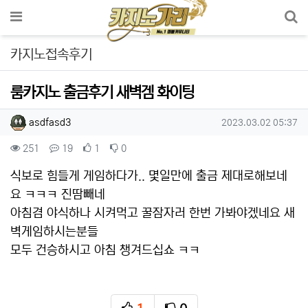
메뉴
카지노접속후기
룸카지노 출금후기 새벽겜 화이팅
작성자 정보
작성
작성일
asdfasd3
2023.03.02 05:37
컨텐츠 정보
조회
댓글
추천
비추천
251
19
1
0
본문
식보로 힘들게 게임하다가.. 몇일만에 출금 제대로해보네
요 ㅋㅋㅋ 진땀빼네
아침겸 야식하나 시켜먹고 꿀잠자러 한번 가봐야겠네요 새
벽게임하시는분들
모두 건승하시고 아침 챙겨드십쇼 ㅋㅋ