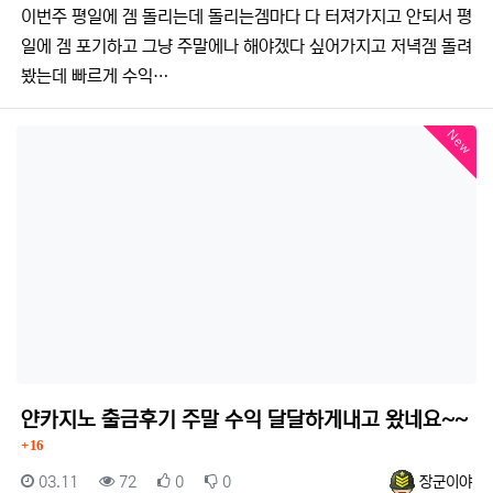
이번주 평일에 겜 돌리는데 돌리는겜마다 다 터져가지고 안되서 평
일에 겜 포기하고 그냥 주말에나 해야겠다 싶어가지고 저녁겜 돌려
봤는데 빠르게 수익…
New
얀카지노 출금후기 주말 수익 달달하게내고 왔네요~~
댓글
16
등록일
조회
추천
비추천
등록자
03.11
72
0
0
장군이야