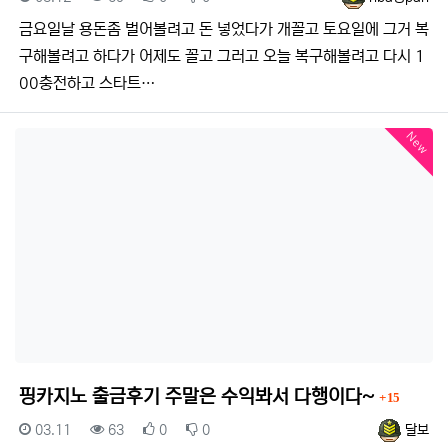
금요일날 용돈좀 벌어볼려고 돈 넣었다가 개꼴고 토요일에 그거 복
구해볼려고 하다가 어제도 꼴고 그러고 오늘 복구해볼려고 다시 1
00충전하고 스타트…
New
댓글
핑카지노 출금후기 주말은 수익봐서 다행이다~
15
등록일
조회
추천
비추천
등록자
03.11
63
0
0
달보