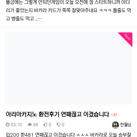
불금에는 그렇게 안되던게임이 오늘 오전에 겜 스타트하니까 아다
리가 좋았는지 바카라 카드가 쭉쭉 잘맞아주네요 ㅋㅋㅋ 플줄도 먹
고 뱅줄도 먹고 ..…
New
댓글
아리아카지노 환전후기 연패끊고 이겼습니다
17
등록일
조회
추천
비추천
등록자
03.10
94
0
0
한월님
입200 환481 연패끊고 이겼습니다 ㅅㅅㅅ 바카라로 오늘 승부잘