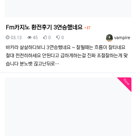
댓글
Fm카지노 환전후기 3연승했네요
17
등록일
조회
추천
비추천
등록자
03.13
45
0
0
vampire
바카라 살살하다보니 3연승했네요 ~ 잘될때는 흐름이 잘타네요
절대 천천히하세요 안된다고 급하게하는걸 진짜 조절잘하는게 맞
습니다 분노벳 끊고난뒤로…
New