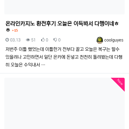
온라인카지노 환전후기 오늘은 이득봐서 다행이네ㅎ
댓글
ㅎ
15
등록일
조회
추천
비추천
등록자
03.13
51
0
0
coolguyes
저번주 이틀 했었는데 이틀한거 전부다 꼴고 오늘은 복구는 할수
있을려나 고민하면서 일단 온카에 돈넣고 천천히 돌려봤는데 다행
히 오늘은 수익내서 …
New