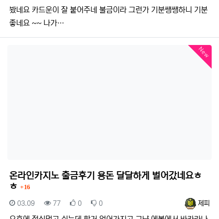
봤네요 카드운이 잘 붙어주네 불금이라 그런가 기분쌩쌩하니 기분
좋네요 ~~ 나가…
New
온라인카지노 출금후기 용돈 달달하게 벌어갔네요ㅎ
댓글
ㅎ
16
등록일
조회
추천
비추천
등록자
03.09
77
0
0
제피