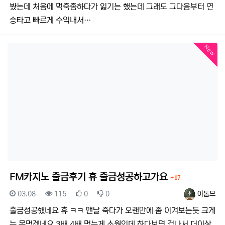
봤는데 처음에 먹죽좀하다가 잃기는 했는데 그래도 그다음부터 연
승타고 빠르게 수익내서…
New
댓글
FM카지노 출금후기 휴 출금성공하고가요
17
등록일
조회
추천
비추천
등록자
03.08
115
0
0
아톰므
출금성공했네요 휴 ㅋㅋ 맨날 죽다가 오랜만에 좀 이겨보는듯 크게
는 못먹겠네요 3배 4배 먹는게 소원인데 하다보면 겁나서 더이상