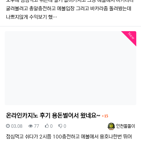
오후에 점심먹고 쉬는데 할거 없어가지고 그냥 에볼에서 바카라나
굴려볼려고 총알충전하고 에볼입장 그러고 바카라좀 돌려봤는데
나쁘지않게 수익보기 했…
New
댓글
온라인카지노 후기 용돈벌어서 왔네요~
15
등록일
조회
추천
비추천
등록자
03.08
77
0
0
인천똘똘이
점심먹고 쉬다가 2시쯤 100충전하고 에볼에서 용호나한번 뛰어