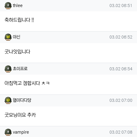
thlee님의 댓글
작성일
thlee
03.02 06:51
축하드립니다 !!
야신님의 댓글
작성일
야신
03.02 06:52
굿나잇입니다
초이프로님의 댓글
작성일
초이프로
03.02 06:54
아침먹고 겜합시다 ㅊㅋ
엽이다다당님의 댓글
작성일
엽이다다당
03.02 07:00
굿모닝이요 추카
vampire님의 댓글
작성일
vampire
03.02 07:08