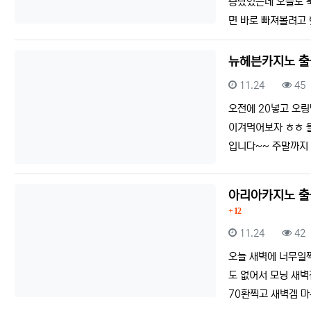
증났었는데 오늘도 
면 바로 빠져볼려고
뉴헤븐카지노 출
등록일
조회
11.24
45
오전에 20넣고 오
이겨먹어보자 ㅎㅎ 들
입니다~~ 주말까지
아리아카지노 출
댓글
12
등록일
조회
11.24
42
오늘 새벽에 너무일
도 없어서 모닝 새벽
70환찍고 새벽겜 