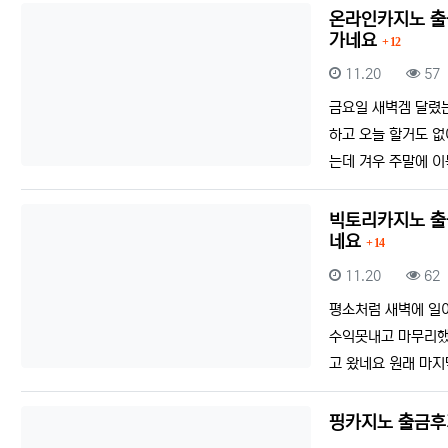
온라인카지노 출
댓글
가네요
12
등록일
조회
11.20
57
금요일 새벽겜 달렸
하고 오늘 할거도 없
는데 겨우 주말에 
빅토리카지노 출
댓글
네요
14
등록일
조회
11.20
62
평소처럼 새벽에 일
수익못내고 마무리했
고 왔네요 원래 마지
핑카지노 출금후