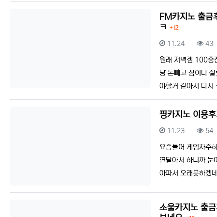
FM카지노 출금
댓글
ㅋ
12
등록일
조회
11.24
43
원래 저녁겜 100충
냥 돈빼고 잠이나 
야할거 같아서 다시
핑카지노 이용후
등록일
조회
11.23
54
요즘들어 게임자주하
연달아서 하니까 눈
아파서 오래못하겠네
소울카지노 출금