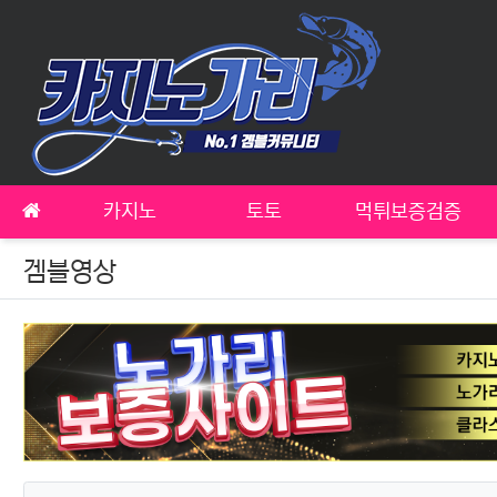
메인 메뉴
카지노
토토
먹튀보증검증
겜블영상