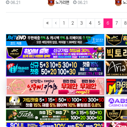
등록일
등록자
등록일
등록자
06.21
노가리맨
06.21
노
(first)
(current)
1
2
3
4
5
6
7
8