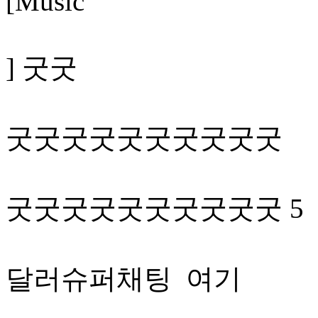
[Music
] 굿굿
굿굿굿굿굿굿굿굿굿굿
굿굿굿굿굿굿굿굿굿굿 5
달러슈퍼채팅 여기