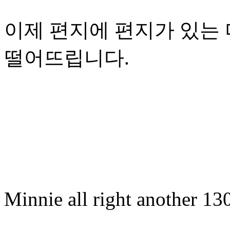
이제 편지에 편지가 있는
떨어뜨립니다.
Minnie all right another 13