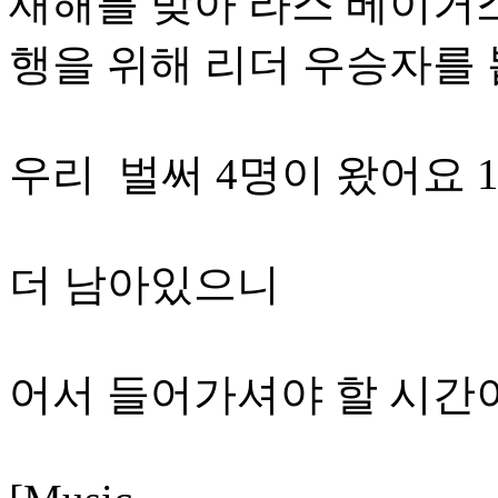
새해를 맞아 라스 베이거스
행을 위해 리더 우승자를
우리 벌써 4명이 왔어요 
더 남아있으니
어서 들어가셔야 할 시간