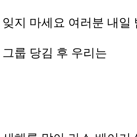
잊지 마세요 여러분 내일 
그룹 당김 후 우리는