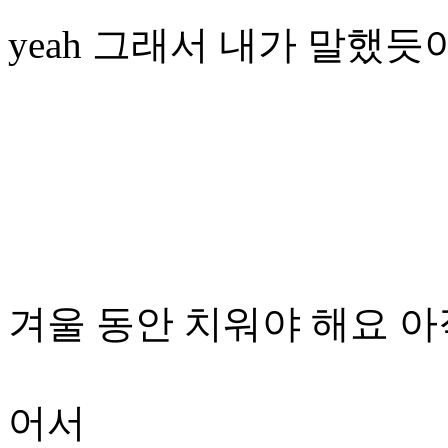
yeah 그래서 내가 말했듯
겨울 동안 치워야 해요 
어서