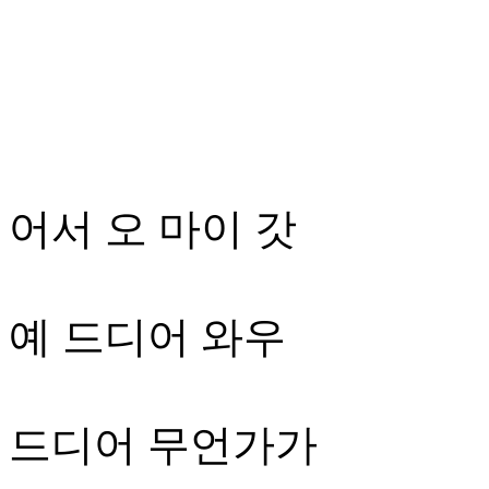
어서 오 마이 갓
예 드디어 와우
드디어 무언가가