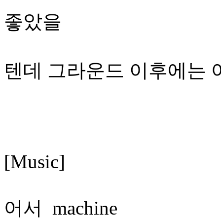
좋았을
텐데 그라운드 이후에는 
[Music]
어서 machine