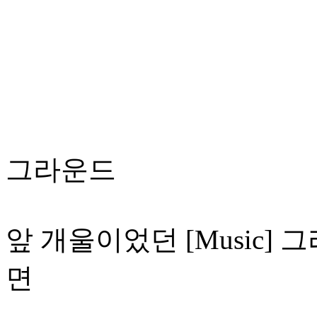
그라운드
앞 개울이었던 [Music]
면