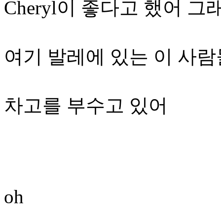
Cheryl이 좋다고 했어 그
여기 발레에 있는 이 사
차고를 부수고 있어
oh