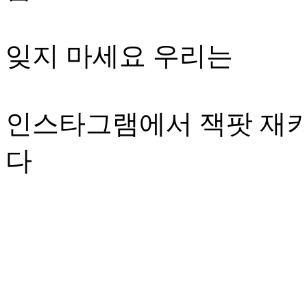
잊지 마세요 우리는
인스타그램에서 잭팟 재키
다