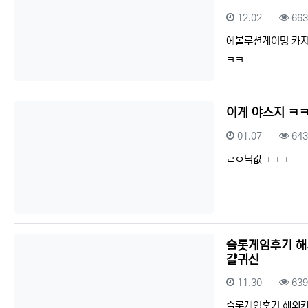
등록일
조회
12.02
66
에볼루션게이밍 카지
ㅋㅋ
이게 야스지 ㅋ
등록일
조회
01.07
64
ㄹㅇ닉값ㅋㅋㅋ
슬롯게임후기 해
걀귀신
등록일
조회
11.30
63
슬롯게임후기 해외