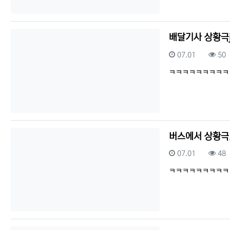
배달기사 상황극j
등록일
조회
07.01
50
ㅋㅋㅋㅋㅋㅋㅋㅋㅋ
버스에서 상황극.
등록일
조회
07.01
48
ㅋㅋㅋㅋㅋㅋㅋㅋㅋ