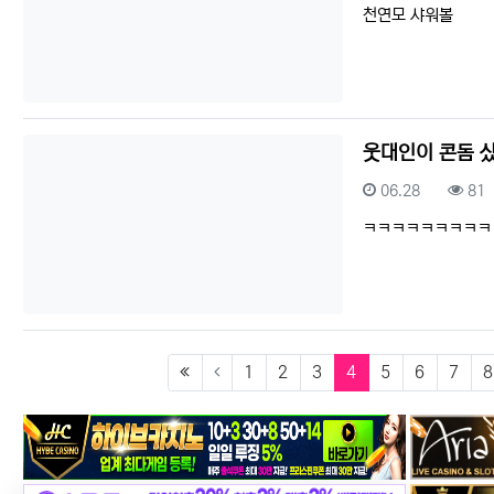
천연모 샤워볼
웃대인이 콘돔 
등록일
조회
06.28
81
ㅋㅋㅋㅋㅋㅋㅋㅋㅋㅋ
(first)
(current)
1
2
3
4
5
6
7
8