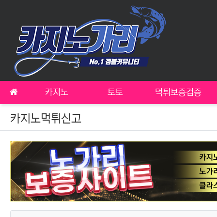
메인 메뉴
카지노
토토
먹튀보증검증
카지노먹튀신고