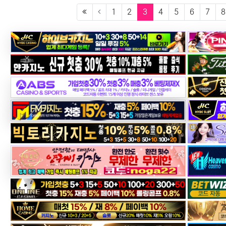
(first)
(current)
1
2
3
4
5
6
7
8