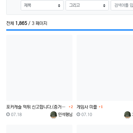
검색대상
검색어
전체
1,865
/ 3 페이지
댓글
댓글
포커캐슬 먹튀 신고합니다.(증거사진 있음)
게임사 미플
2
1
등록일
등록자
등록일
등록
07.18
민석행님
07.10