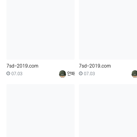
7sd-2019.com
7sd-2019.com
등록일
등록자
등록일
등
07.03
안쏴
07.03