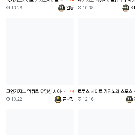
붐카지노사이트 카지노사이트 먹튀신고글 적어올립니다. 피해금액 415만원 bbca7788com
4
등록일
등록자
등록일
등록자
10.28
일등
10.08
조
댓글
코인카지노 먹튀로 유명한 사이트입니다. 절대 가입하라는 문자보면 이용하지마시길 cakocoin77com
로투스 사이트 카지노와 스포츠가 있는 사이트인데 너무 많에 들어가입 했
4
등록일
등록자
등록일
등록
10.22
믈브갓
12.16