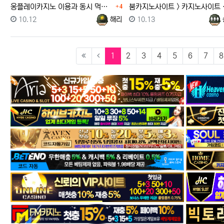
댓글
옹플레이카지노 이용과 동시 먹튀 1초컷 ㅋㅋㅋㅋㅋㅋ 시벨진짜 아오...
붐카지노사이트
4
등록일
등록자
등록일
등록
10.12
해리
10.13
(current)
1
2
3
4
5
6
7
8