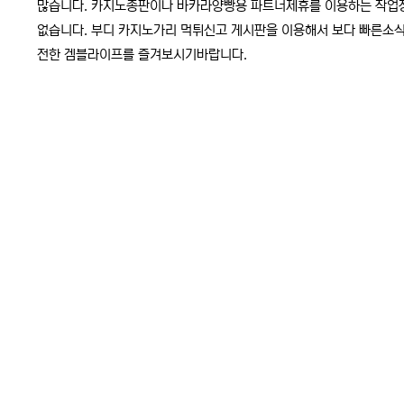
많습니다. 카지노총판이나 바카라양빵용 파트너제휴를 이용하는 작업
없습니다. 부디 카지노가리 먹튀신고 게시판을 이용해서 보다 빠른소
전한 겜블라이프를 즐겨보시기바랍니다.