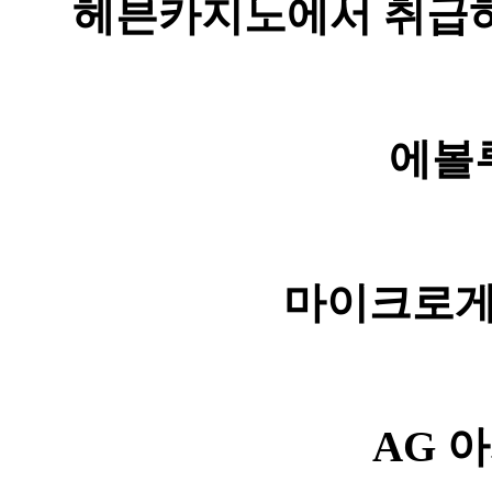
헤븐카지노에서 취급
에볼
마이크로게
AG 