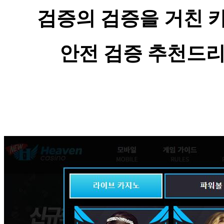
검증의 검증을 거친 카
안전 검증 추천드