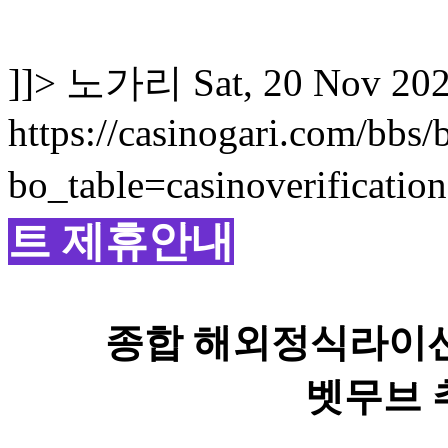
]]>
노가리
Sat, 20 Nov 20
https://casinogari.com/bbs/
bo_table=casinoverificatio
트 제휴안내
종합 해외정식라이
벳무브 