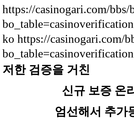
https://casinogari.com/bbs/
bo_table=casinoverificatio
ko
https://casinogari.com/
bo_table=casinoverificatio
저한 검증을 거친
신규 보증 
엄선해서 추가